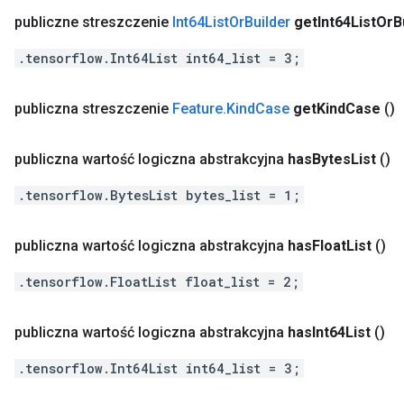
publiczne streszczenie
Int64List
Or
Builder
get
Int64List
Or
B
.tensorflow.Int64List int64_list = 3;
publiczna streszczenie
Feature
.
Kind
Case
get
Kind
Case
()
publiczna wartość logiczna abstrakcyjna
has
Bytes
List
()
.tensorflow.BytesList bytes_list = 1;
publiczna wartość logiczna abstrakcyjna
has
Float
List
()
.tensorflow.FloatList float_list = 2;
publiczna wartość logiczna abstrakcyjna
has
Int64List
()
.tensorflow.Int64List int64_list = 3;