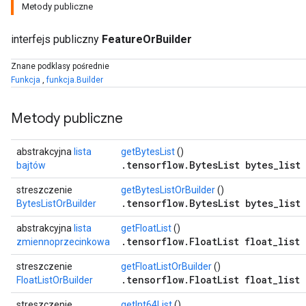
Metody publiczne
interfejs publiczny
FeatureOrBuilder
Znane podklasy pośrednie
Funkcja
,
funkcja.Builder
Metody publiczne
abstrakcyjna
lista
getBytesList
()
.tensorflow.BytesList bytes_list 
bajtów
streszczenie
getBytesListOrBuilder
()
r
.tensorflow.BytesList bytes_list 
BytesListOrBuilder
abstrakcyjna
lista
getFloatList
()
.tensorflow.FloatList float_list 
zmiennoprzecinkowa
streszczenie
getFloatListOrBuilder
()
.tensorflow.FloatList float_list 
FloatListOrBuilder
streszczenie
getInt64List
()