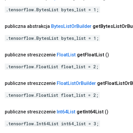
.tensorflow.BytesList bytes_list = 1;
publiczna abstrakcja
Bytes
List
Or
Builder
get
Bytes
List
Or
Bu
.tensorflow.BytesList bytes_list = 1;
publiczne streszczenie
Float
List
get
Float
List
()
.tensorflow.FloatList float_list = 2;
publiczne streszczenie
Float
List
Or
Builder
get
Float
List
Or
B
.tensorflow.FloatList float_list = 2;
publiczne streszczenie
Int64List
get
Int64List
()
.tensorflow.Int64List int64_list = 3;