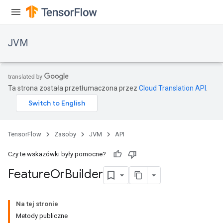
JVM
Ta strona została przetłumaczona przez
Cloud Translation API
.
TensorFlow
Zasoby
JVM
API
Czy te wskazówki były pomocne?
Feature
Or
Builder
ions
Na tej stronie
Metody publiczne