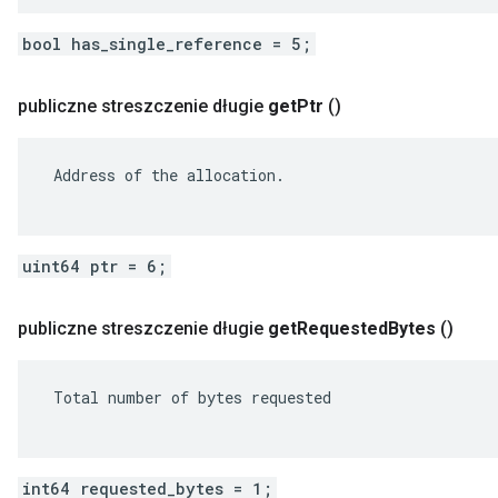
bool has_single_reference = 5;
publiczne streszczenie długie
get
Ptr
()
 Address of the allocation.

uint64 ptr = 6;
publiczne streszczenie długie
get
Requested
Bytes
()
 Total number of bytes requested

int64 requested_bytes = 1;