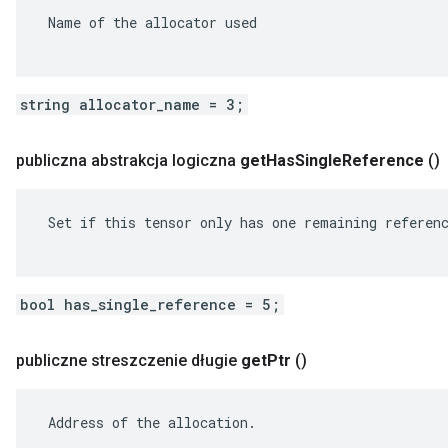
 Name of the allocator used

string allocator_name = 3;
publiczna abstrakcja logiczna
get
Has
Single
Reference
()
 Set if this tensor only has one remaining referenc
bool has_single_reference = 5;
publiczne streszczenie długie
get
Ptr
()
 Address of the allocation.
