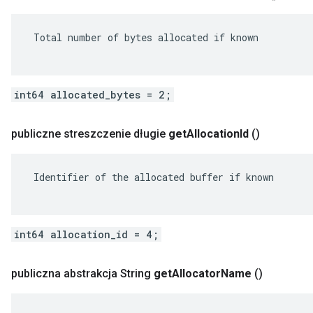
 Total number of bytes allocated if known

int64 allocated_bytes = 2;
publiczne streszczenie długie
get
Allocation
Id
()
 Identifier of the allocated buffer if known

int64 allocation_id = 4;
publiczna abstrakcja String
get
Allocator
Name
()