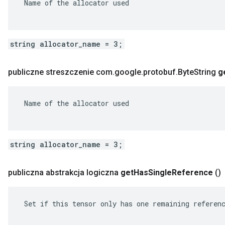
 Name of the allocator used

string allocator_name = 3;
publiczne streszczenie com
.
google
.
protobuf
.
Byte
String
g
 Name of the allocator used

string allocator_name = 3;
publiczna abstrakcja logiczna
get
Has
Single
Reference
()
 Set if this tensor only has one remaining referenc