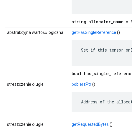
string allocator_name = 
abstrakcyjna wartość logiczna
getHasSingleReference
()
 Set if this tensor onl
bool has_single_referenc
streszczenie długie
pobierzPtr
()
 Address of the alloca
streszczenie długie
getRequestedBytes
()