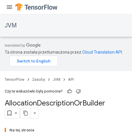
JVM
Ta strona została przetłumaczona przez
Cloud Translation API
.
TensorFlow
Zasoby
JVM
API
Czy te wskazówki były pomocne?
Allocation
Description
Or
Builder
Na tej stronie