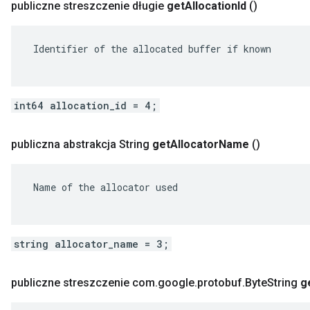
publiczne streszczenie długie
get
Allocation
Id
()
 Identifier of the allocated buffer if known

int64 allocation_id = 4;
publiczna abstrakcja String
get
Allocator
Name
()
 Name of the allocator used

string allocator_name = 3;
publiczne streszczenie com
.
google
.
protobuf
.
Byte
String
g