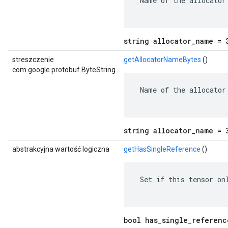
 Name of the allocator 
string allocator_name = 
streszczenie
getAllocatorNameBytes
()
com.google.protobuf.ByteString
 Name of the allocator 
string allocator_name = 
abstrakcyjna wartość logiczna
getHasSingleReference
()
 Set if this tensor onl
bool has_single_referenc