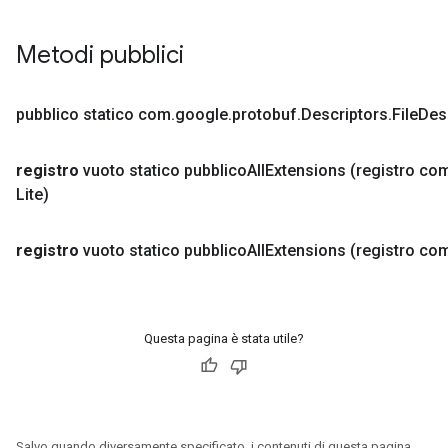
Metodi pubblici
pubblico statico com
.
google
.
protobuf
.
Descriptors
.
File
Des
registro
vuoto statico pubblico
All
Extensions
(registro co
Lite)
registro
vuoto statico pubblico
All
Extensions
(registro co
Questa pagina è stata utile?
Salvo quando diversamente specificato, i contenuti di questa pagina