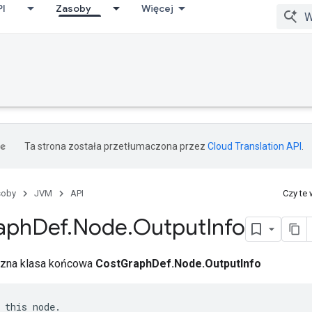
PI
Zasoby
Więcej
Ta strona została przetłumaczona przez
Cloud Translation API
.
soby
JVM
API
Czy te
aph
Def
.
Node
.
Output
Info
yczna klasa końcowa
CostGraphDef.Node.OutputInfo
 this node.
