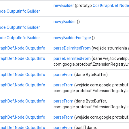
newBuilder
(prototyp
CostGraphDef.Node
de.OutputInfo.Builder
nowyBuilder
()
de.OutputInfo.Builder
de.OutputInfo.Builder
nowyBuilderForType
()
raphDef.Node.OutputInfo
parseDelimitedFrom
(wejście strumienia
raphDef.Node.OutputInfo
parseDelimitedFrom
(dane wejścioweInp
com.google.protobuf.ExtensionRegistryLi
raphDef.Node.OutputInfo
parseFrom
(dane ByteBuffer)
raphDef.Node.OutputInfo
parseFrom
(wejście com.google.protobu
com.google.protobuf.ExtensionRegistryLi
raphDef.Node.OutputInfo
parseFrom
(dane ByteBuffer,
com.google.protobuf.ExtensionRegistryLi
raphDef.Node.OutputInfo
parseFrom
(wejście com.google.protobu
raphDef.Node.OutputInfo
parseFrom
(bajt [] dane,