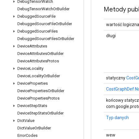
Debug
Tensor
Watch
Metody publ
Debug
Tensor
Watch
Or
Builder
Debugged
Source
File
Debugged
Source
File
Or
Builder
wartość logiczn
Debugged
Source
Files
długi
Debugged
Source
Files
Or
Builder
Device
Attributes
Device
Attributes
Or
Builder
Device
Attributes
Protos
Device
Locality
Device
Locality
Or
Builder
statyczny
CostG
Device
Properties
CostGraphDef.N
Device
Properties
Or
Builder
Device
Properties
Protos
końcowy statyc
Device
Step
Stats
com.google.proto
Device
Step
Stats
Or
Builder
Typ danych
Dict
Value
Dict
Value
Or
Builder
wew
Error
Codes