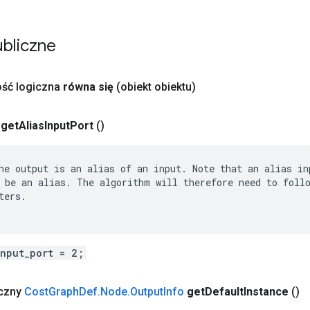
bliczne
ość logiczna
równa się
(obiekt obiektu)
get
Alias
Input
Port
()
he output is an alias of an input. Note that an alias inp
 be an alias. The algorithm will therefore need to follo
ters.

input_port = 2;
yczny
Cost
Graph
Def
.
Node
.
Output
Info
get
Default
Instance
()