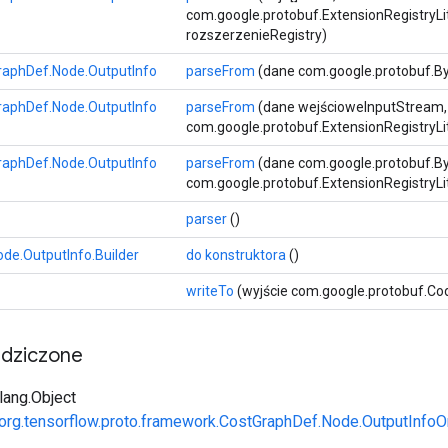
com.google.protobuf.ExtensionRegistryLi
rozszerzenieRegistry)
raphDef.Node.OutputInfo
parseFrom
(dane com.google.protobuf.By
raphDef.Node.OutputInfo
parseFrom
(dane wejścioweInputStream,
com.google.protobuf.ExtensionRegistryLi
raphDef.Node.OutputInfo
parseFrom
(dane com.google.protobuf.By
com.google.protobuf.ExtensionRegistryLi
parser
()
de.OutputInfo.Builder
do konstruktora
()
writeTo
(wyjście com.google.protobuf.C
edziczone
.lang.Object
org.tensorflow.proto.framework.CostGraphDef.Node.OutputInfoO