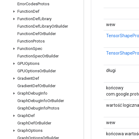
Error
Codes
Protos
Function
Def
Function
Def
Library
wew
Function
Def
Library
Or
Builder
Function
Def
Or
Builder
TensorShapePro
Function
Protos
Function
Spec
TensorShapePro
Function
Spec
Or
Builder
GPUOptions
długi
GPUOptions
Or
Builder
Gradient
Def
Gradient
Def
Or
Builder
końcowy
Graph
Debug
Info
com.google.prot
Graph
Debug
Info
Or
Builder
wartość logiczn
Graph
Debug
Info
Protos
Graph
Def
wew
Graph
Def
Or
Builder
Graph
Options
końcowa wartość
Graph
Options
Or
Builder