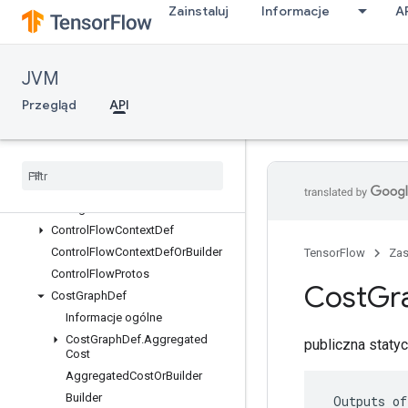
Zainstaluj
Informacje
A
CallableOptions
CallableOptionsOrBuilder
Code
JVM
CollectionDef
CollectionDefOrBuilder
Przegląd
API
CondContextDef
Cond
Context
Def
Or
Builder
Config
Proto
Config
Proto
Or
Builder
Config
Protos
Control
Flow
Context
Def
Control
Flow
Context
Def
Or
Builder
TensorFlow
Za
Control
Flow
Protos
Cost
Gr
Cost
Graph
Def
Informacje ogólne
Cost
Graph
Def
.
Aggregated
publiczna stat
Cost
Aggregated
Cost
Or
Builder
Builder
 Outputs of