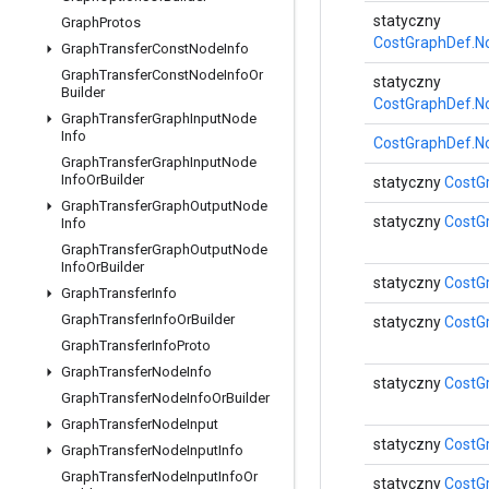
statyczny
Graph
Protos
CostGraphDef.No
Graph
Transfer
Const
Node
Info
Graph
Transfer
Const
Node
Info
Or
statyczny
Builder
CostGraphDef.No
Graph
Transfer
Graph
Input
Node
Info
CostGraphDef.No
Graph
Transfer
Graph
Input
Node
Info
Or
Builder
statyczny
CostG
Graph
Transfer
Graph
Output
Node
statyczny
CostG
Info
Graph
Transfer
Graph
Output
Node
Info
Or
Builder
statyczny
CostG
Graph
Transfer
Info
Graph
Transfer
Info
Or
Builder
statyczny
CostG
Graph
Transfer
Info
Proto
Graph
Transfer
Node
Info
statyczny
CostG
Graph
Transfer
Node
Info
Or
Builder
Graph
Transfer
Node
Input
statyczny
CostG
Graph
Transfer
Node
Input
Info
Graph
Transfer
Node
Input
Info
Or
statyczny
CostG