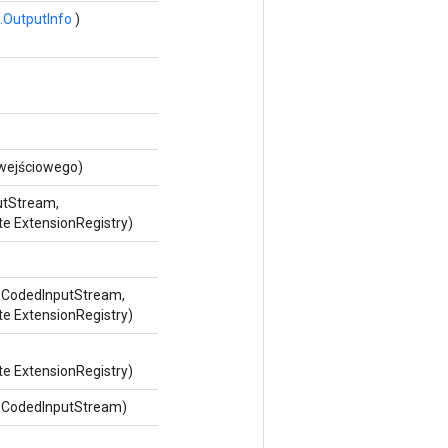
.OutputInfo
)
 wejściowego)
utStream,
te ExtensionRegistry)
f.CodedInputStream,
te ExtensionRegistry)
te ExtensionRegistry)
f.CodedInputStream)