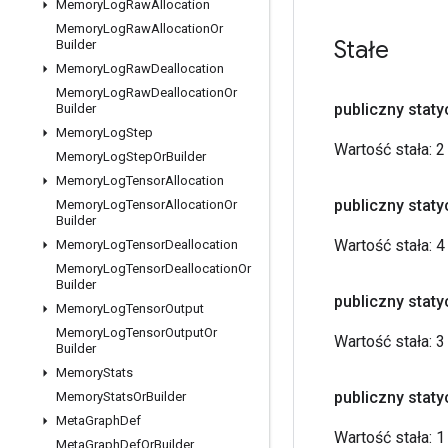
Memory
Log
Raw
Allocation
Memory
Log
Raw
Allocation
Or
Stałe
Builder
Memory
Log
Raw
Deallocation
Memory
Log
Raw
Deallocation
Or
publiczny stat
Builder
Memory
Log
Step
Wartość stała:
2
Memory
Log
Step
Or
Builder
Memory
Log
Tensor
Allocation
publiczny stat
Memory
Log
Tensor
Allocation
Or
Builder
Wartość stała:
4
Memory
Log
Tensor
Deallocation
Memory
Log
Tensor
Deallocation
Or
Builder
publiczny stat
Memory
Log
Tensor
Output
Memory
Log
Tensor
Output
Or
Wartość stała:
3
Builder
Memory
Stats
publiczny stat
Memory
Stats
Or
Builder
Meta
Graph
Def
Wartość stała:
1
Meta
Graph
Def
Or
Builder