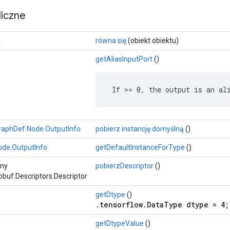
iczne
a
równa się
(obiekt obiektu)
getAliasInputPort
()
 If >= 0, the output is an al
raphDef.Node.OutputInfo
pobierz instancję domyślną
()
ode.OutputInfo
getDefaultInstanceForType
()
zny
pobierzDescriptor
()
buf.Descriptors.Descriptor
getDtype
()
.tensorflow.DataType dtype = 4;
getDtypeValue
()