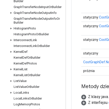
Builder
Graph
Transfer
Node
Input
Or
Builder
Graph
Transfer
Node
Output
Info
statyczny
CostG
Graph
Transfer
Node
Output
Info
Or
Builder
statyczny
CostG
Histogram
Proto
Histogram
Proto
Or
Builder
statyczny
CostG
Interconnect
Link
Interconnect
Link
Or
Builder
Kernel
Def
statyczny
Kernel
Def
Or
Builder
CostGraphDef.No
Kernel
Def
Protos
Kernel
List
próżnia
Kernel
List
Or
Builder
List
Value
Metody dzi
List
Value
Or
Builder
Local
Links
Z klasy java
Local
Links
Or
Builder
Z interfejsu
Log
Memory
Protos