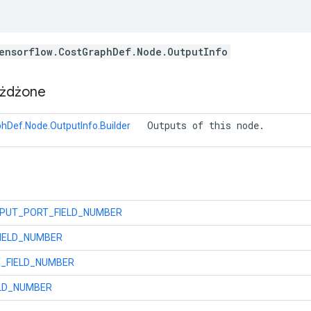
ensorflow.CostGraphDef.Node.OutputInfo
eżdżone
 Outputs of this node. 
hDef.Node.OutputInfo.Builder
NPUT_PORT_FIELD_NUMBER
IELD_NUMBER
_FIELD_NUMBER
ELD_NUMBER