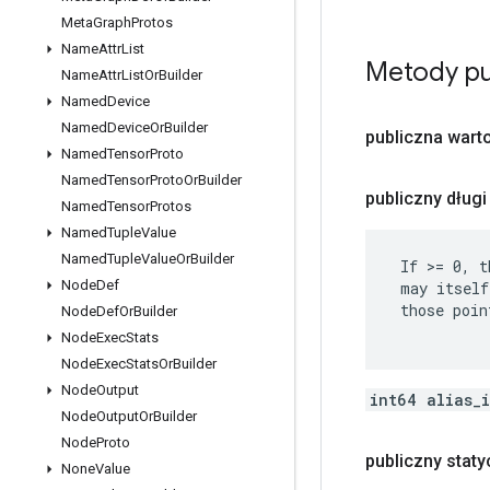
Meta
Graph
Protos
Name
Attr
List
Metody pu
Name
Attr
List
Or
Builder
Named
Device
Named
Device
Or
Builder
publiczna wart
Named
Tensor
Proto
Named
Tensor
Proto
Or
Builder
publiczny długi
Named
Tensor
Protos
Named
Tuple
Value
Named
Tuple
Value
Or
Builder
 If >= 0, t
Node
Def
 may itself
 those poin
Node
Def
Or
Builder
Node
Exec
Stats
Node
Exec
Stats
Or
Builder
Node
Output
int64 alias_
Node
Output
Or
Builder
Node
Proto
publiczny stat
None
Value