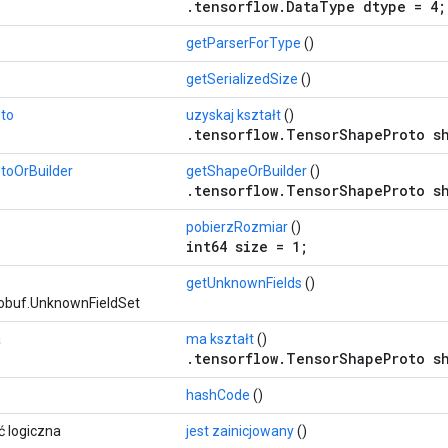
.tensorflow.DataType dtype = 4;
getParserForType
()
getSerializedSize
()
to
uzyskaj kształt
()
.tensorflow.TensorShapeProto s
toOrBuilder
getShapeOrBuilder
()
.tensorflow.TensorShapeProto s
pobierzRozmiar
()
int64 size = 1;
getUnknownFields
()
obuf.UnknownFieldSet
a
ma kształt
()
.tensorflow.TensorShapeProto s
hashCode
()
 logiczna
jest zainicjowany
()