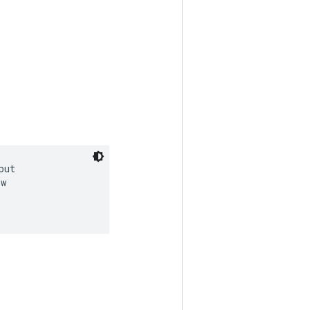
ut

w
