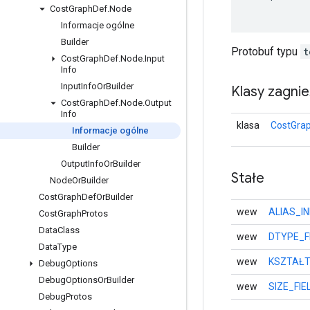
Cost
Graph
Def
.
Node
Informacje ogólne
Builder
Protobuf typu
t
Cost
Graph
Def
.
Node
.
Input
Info
Input
Info
Or
Builder
Klasy zagni
Cost
Graph
Def
.
Node
.
Output
Info
klasa
CostGrap
Informacje ogólne
Builder
Output
Info
Or
Builder
Stałe
Node
Or
Builder
Cost
Graph
Def
Or
Builder
wew
ALIAS_I
Cost
Graph
Protos
Data
Class
wew
DTYPE_F
Data
Type
wew
KSZTAŁT
Debug
Options
Debug
Options
Or
Builder
wew
SIZE_FI
Debug
Protos