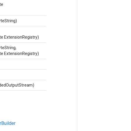
te
teString)
te ExtensionRegistry)
teString,
te ExtensionRegistry)
odedOutputStream)
rBuilder