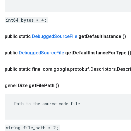
int64 bytes = 4;
public static
Debugged
Source
File
get
Default
Instance
()
public
Debugged
Source
File
get
Default
Instance
For
Type
(
public static final com
.
google
.
protobuf
.
Descriptors
.
Descri
genel Dize
get
File
Path
()
 Path to the source code file.

string file_path = 2;