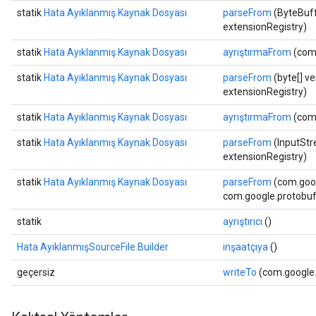
statik
Hata Ayıklanmış Kaynak Dosyası
parseFrom
(ByteBuff
extensionRegistry)
statik
Hata Ayıklanmış Kaynak Dosyası
ayrıştırmaFrom
(com.
statik
Hata Ayıklanmış Kaynak Dosyası
parseFrom
(byte[] ve
extensionRegistry)
statik
Hata Ayıklanmış Kaynak Dosyası
ayrıştırmaFrom
(com.
statik
Hata Ayıklanmış Kaynak Dosyası
parseFrom
(InputStr
extensionRegistry)
statik
Hata Ayıklanmış Kaynak Dosyası
parseFrom
(com.goog
com.google.protobuf.
statik
ayrıştırıcı
()
Hata AyıklanmışSourceFile.Builder
inşaatçıya
()
geçersiz
writeTo
(com.google.