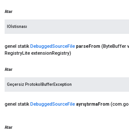
Atar
IOİstisnası
genel statik
Debugged
Source
File
parse
From
(Byte
Buffer v
Registry
Lite extension
Registry)
Atar
Geçersiz ProtokolBufferException
genel statik
Debugged
Source
File
ayrıştırma
From
(com
.
go
Atar