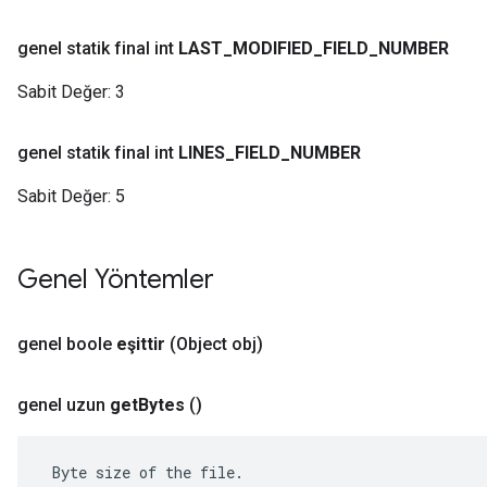
genel statik final int
LAST
_
MODIFIED
_
FIELD
_
NUMBER
Sabit Değer:
3
genel statik final int
LINES
_
FIELD
_
NUMBER
Sabit Değer:
5
Genel Yöntemler
genel boole
eşittir
(Object obj)
genel uzun
get
Bytes
()
 Byte size of the file.
