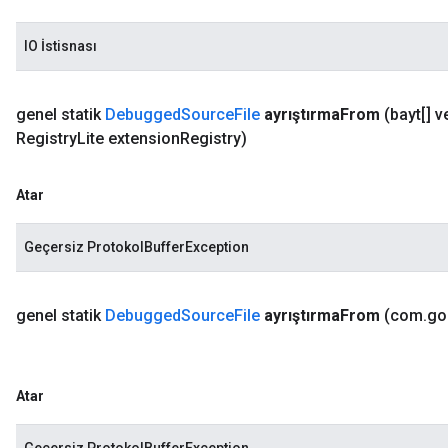
IO İstisnası
genel statik
Debugged
Source
File
ayrıştırma
From
(bayt[] ve
Registry
Lite extension
Registry)
Atar
Geçersiz ProtokolBufferException
genel statik
Debugged
Source
File
ayrıştırma
From
(com
.
go
Atar