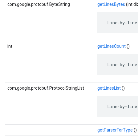
com.google.protobuf.ByteString
getLinesBytes
(int di
 Line-by-line
int
getLinesCount
()
 Line-by-line
com.google.protobuf.ProtocolStringList
getLinesList
()
 Line-by-line
getParserForType
()