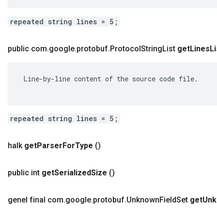
repeated string lines = 5;
public com
.
google
.
protobuf
.
Protocol
String
List
get
Lines
Li
 Line-by-line content of the source code file.

repeated string lines = 5;
halk
get
Parser
For
Type
()
public int
get
Serialized
Size
()
genel final com
.
google
.
protobuf
.
Unknown
Field
Set
get
Unk