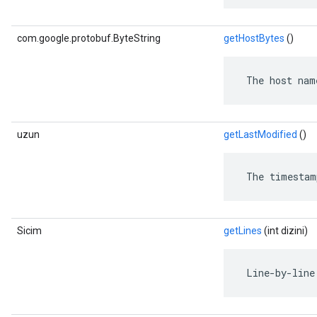
com.google.protobuf.ByteString
getHostBytes
()
 The host nam
uzun
getLastModified
()
 The timestam
Sicim
getLines
(int dizini)
 Line-by-line