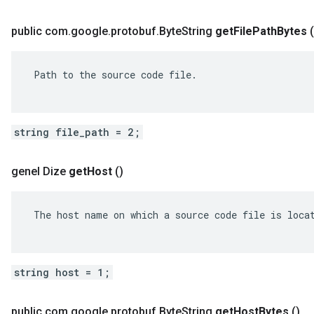
public com
.
google
.
protobuf
.
Byte
String
get
File
Path
Bytes
(
 Path to the source code file.

string file_path = 2;
genel Dize
get
Host
()
 The host name on which a source code file is locat
string host = 1;
public com
.
google
.
protobuf
.
Byte
String
get
Host
Bytes
()