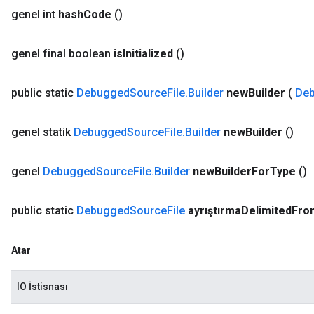
genel int
hash
Code
()
genel final boolean
is
Initialized
()
public static
Debugged
Source
File
.
Builder
new
Builder
(
De
genel statik
Debugged
Source
File
.
Builder
new
Builder
()
genel
Debugged
Source
File
.
Builder
new
Builder
For
Type
()
public static
Debugged
Source
File
ayrıştırma
Delimited
Fro
Atar
IO İstisnası