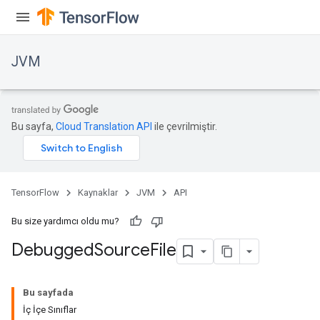
JVM
Bu sayfa,
Cloud Translation API
ile çevrilmiştir.
TensorFlow
Kaynaklar
JVM
API
Bu size yardımcı oldu mu?
Debugged
Source
File
ions
Bu sayfada
İç İçe Sınıflar