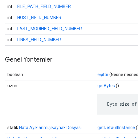
int
FILE_PATH_FIELD_NUMBER
int
HOST_FIELD_NUMBER
int
LAST_MODIFIED_FIELD_NUMBER
int
LINES_FIELD_NUMBER
Genel Yöntemler
boolean
eşittir
(Nesne nesnes
uzun
getBytes
()
 Byte size of
statik
Hata Ayıklanmış Kaynak Dosyası
getDefaultInstance
(