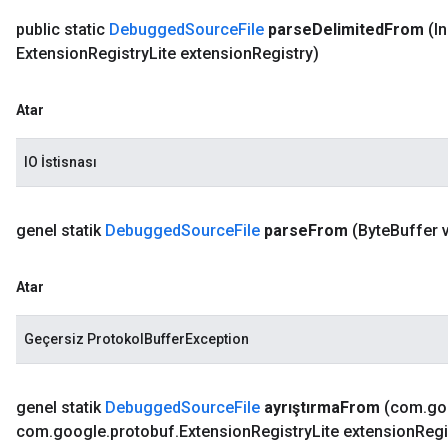
public static
Debugged
Source
File
parse
Delimited
From
(I
Extension
Registry
Lite extension
Registry)
Atar
IO İstisnası
genel statik
Debugged
Source
File
parse
From
(Byte
Buffer v
Atar
Geçersiz ProtokolBufferException
genel statik
Debugged
Source
File
ayrıştırma
From
(com
.
go
com
.
google
.
protobuf
.
Extension
Registry
Lite extension
Regi