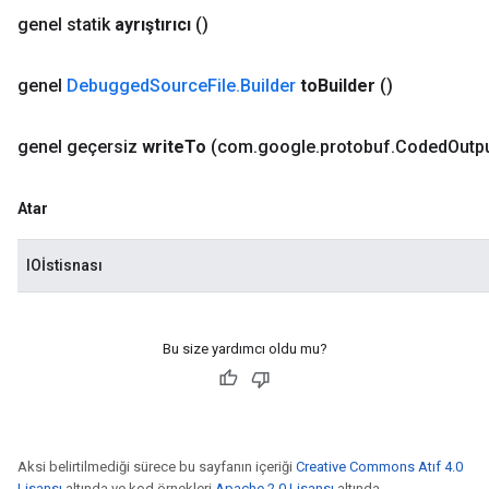
genel statik
ayrıştırıcı
()
genel
Debugged
Source
File
.
Builder
to
Builder
()
genel geçersiz
write
To
(com
.
google
.
protobuf
.
Coded
Outp
Atar
IOİstisnası
Bu size yardımcı oldu mu?
Aksi belirtilmediği sürece bu sayfanın içeriği
Creative Commons Atıf 4.0
Lisansı
altında ve kod örnekleri
Apache 2.0 Lisansı
altında