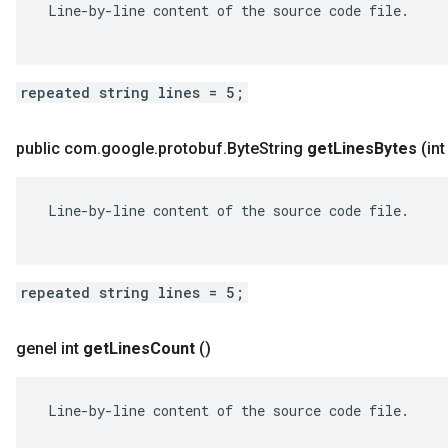
 Line-by-line content of the source code file.

repeated string lines = 5;
public com
.
google
.
protobuf
.
Byte
String
get
Lines
Bytes
(int
 Line-by-line content of the source code file.

repeated string lines = 5;
genel int
get
Lines
Count
()
 Line-by-line content of the source code file.
