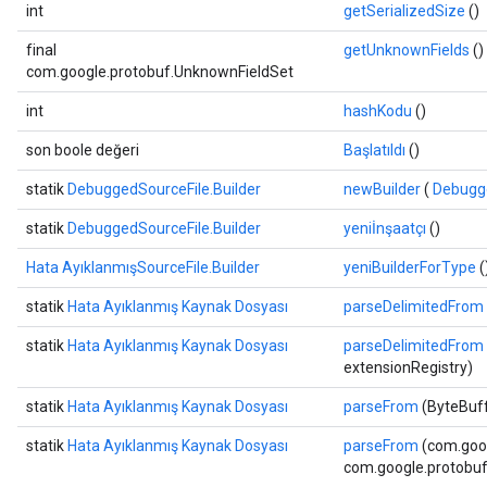
int
getSerializedSize
()
final
getUnknownFields
()
com.google.protobuf.UnknownFieldSet
int
hashKodu
()
son boole değeri
Başlatıldı
()
statik
DebuggedSourceFile.Builder
newBuilder
(
Debugg
statik
DebuggedSourceFile.Builder
yeniİnşaatçı
()
Hata AyıklanmışSourceFile.Builder
yeniBuilderForType
(
statik
Hata Ayıklanmış Kaynak Dosyası
parseDelimitedFrom
statik
Hata Ayıklanmış Kaynak Dosyası
parseDelimitedFrom
extensionRegistry)
statik
Hata Ayıklanmış Kaynak Dosyası
parseFrom
(ByteBuffe
statik
Hata Ayıklanmış Kaynak Dosyası
parseFrom
(com.goog
com.google.protobuf.