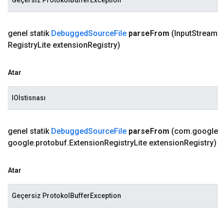
Geçersiz ProtokolBufferException
genel statik
Debugged
Source
File
parse
From
(Input
Stream 
Registry
Lite extension
Registry)
Atar
IOİstisnası
genel statik
Debugged
Source
File
parse
From
(com
.
google
google
.
protobuf
.
Extension
Registry
Lite extension
Registry)
Atar
Geçersiz ProtokolBufferException