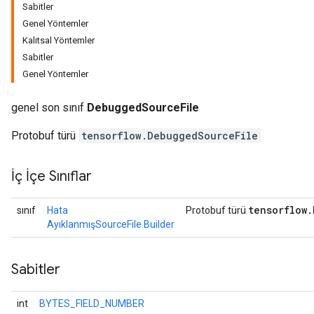
Sabitler
Genel Yöntemler
Kalıtsal Yöntemler
Sabitler
Genel Yöntemler
genel son sınıf
DebuggedSourceFile
Protobuf türü
tensorflow.DebuggedSourceFile
İç İçe Sınıflar
r
tensorflow
.
sınıf
Hata
Protobuf türü
AyıklanmışSourceFile.Builder
Sabitler
int
BYTES_FIELD_NUMBER