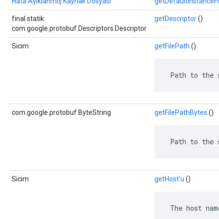
Hata Ayıklanmış Kaynak Dosyası
getDefaultInstance
final statik
getDescriptor
()
com.google.protobuf.Descriptors.Descriptor
Sicim
getFilePath
()
 Path to the 
com.google.protobuf.ByteString
getFilePathBytes
()
 Path to the 
Sicim
getHost'u
()
 The host nam