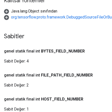
Kalıtsal Yöntemler
Java.lang.Object sınıfından
org.tensorflow.proto.framework.DebuggedSourceFileOrBu
Sabitler
genel statik final int
BYTES
_
FIELD
_
NUMBER
Sabit Değer:
4
genel statik final int
FILE
_
PATH
_
FIELD
_
NUMBER
Sabit Değer:
2
genel statik final int
HOST
_
FIELD
_
NUMBER
Sabit Değer:
1