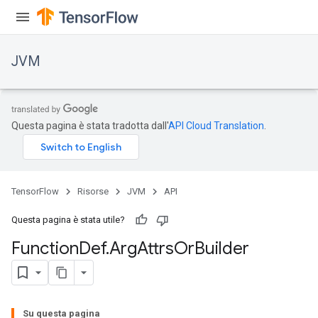
JVM
Questa pagina è stata tradotta dall'
API Cloud Translation
.
TensorFlow
Risorse
JVM
API
Questa pagina è stata utile?
Function
Def
.
Arg
Attrs
Or
Builder
Su questa pagina