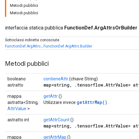
Metodi pubblici
Metodi pubblici
interfaccia statica pubblica
FunctionDef.ArgAttrsOrBuilder
Sottoclassi indirette conosciute
FunctionDef.ArgAttrs
,
FunctionDef.ArgAttrs.Builder
Metodi pubblici
booleano
contieneAttr
(chiave String)
map<string, .tensorflow.AttrValue> at
astratto
mappa
getAttr
()
getAttrMap()
astratta<String,
Utilizzare invece
.
AttrValue
>
astratto int
getAttrCount
()
map<string, .tensorflow.AttrValue> at
mappa
getAttrMap
()