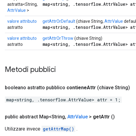
map<string, .tensorflow.AttrValue> at
astratta<String,
AttrValue
>
valore attributo
getAttrOrDefault
(chiave String,
AttrValue
defaul
map<string, .tensorflow.AttrValue> at
astratto
valore attributo
getAttrOrThrow
(chiave String)
map<string, .tensorflow.AttrValue> at
astratto
Metodi pubblici
booleano astratto pubblico
contiene
Attr
(chiave String)
map<string, .tensorflow.AttrValue> attr = 1;
public abstract Map<String
,
Attr
Value
>
get
Attr
()
Utilizzare invece
getAttrMap()
.