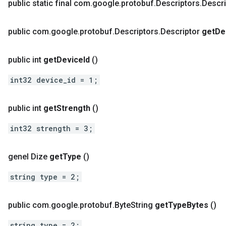
public static final com
.
google
.
protobuf
.
Descriptors
.
Descri
public com
.
google
.
protobuf
.
Descriptors
.
Descriptor
get
De
public int
get
Device
Id
()
int32 device_id = 1;
public int
get
Strength
()
int32 strength = 3;
genel Dize
get
Type
()
string type = 2;
public com
.
google
.
protobuf
.
Byte
String
get
Type
Bytes
()
string type = 2;