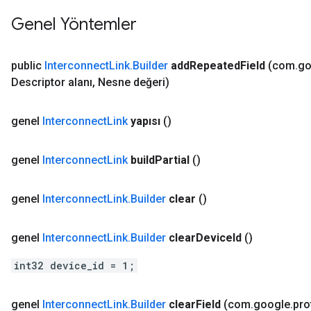
Genel Yöntemler
public
Interconnect
Link
.
Builder
add
Repeated
Field
(com
.
go
Descriptor alanı
,
Nesne değeri)
genel
Interconnect
Link
yapısı
()
genel
Interconnect
Link
build
Partial
()
genel
Interconnect
Link
.
Builder
clear
()
genel
Interconnect
Link
.
Builder
clear
Device
Id
()
int32 device_id = 1;
genel
Interconnect
Link
.
Builder
clear
Field
(com
.
google
.
pro