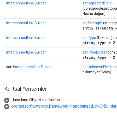
InterconnectLink.Builder
setRepeatedField
(com.google.protobuf.
Nesne değeri)
InterconnectLink.Builder
setStrength
(int değe
int32 strength 
InterconnectLink.Builder
setType
(Dize değeri
string type = 2;
InterconnectLink.Builder
setTypeBytes
(com.g
string type = 2;
son
InterconnectLink.Builder
setUnknownFields
(c
bilinmeyenFields)
Kalıtsal Yöntemler
Java.lang.Object sınıfından
org.tensorflow.proto.framework.InterconnectLinkOrBuilder