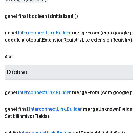
genel final boolean
is
Initialized
()
genel
Interconnect
Link
.
Builder
merge
From
(com
.
google
.
p
google
.
protobuf
.
Extension
Registry
Lite extension
Registry)
Atar
IO İstisnası
genel
Interconnect
Link
.
Builder
merge
From
(com
.
google
.
p
genel final
Interconnect
Link
.
Builder
merge
Unknown
Fields
Set bilinmiyor
Fields)
public
Interconnect
Link
.
Builder
set
Device
Id
(int değeri)