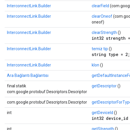
InterconnectLink.Builder
clearField
(com.google
InterconnectLink.Builder
clearOneof
(com.goog
oneof)
InterconnectLink.Builder
clearStrength
()
int32 strength 
InterconnectLink.Builder
temiz tip
()
string type = 2;
InterconnectLink.Builder
klon
()
Ara Bağlantı Bağlantısı
getDefaultInstance
final statik
getDescriptor
()
com.google.protobuf.Descriptors.Descriptor
com.google.protobuf.Descriptors.Descriptor
getDescriptorForTyp
int
getDeviceId
()
int32 device_id
int
getStrength
()