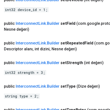
int32 device_id = 1;
public
Interconnect
Link
.
Builder
set
Field
(com
.
google
.
prot
Nesne değeri)
public
Interconnect
Link
.
Builder
set
Repeated
Field
(com
.
go
Descriptor alanı
,
int dizini
,
Nesne değeri)
public
Interconnect
Link
.
Builder
set
Strength
(int değeri)
int32 strength = 3;
public
Interconnect
Link
.
Builder
set
Type
(Dize değeri)
string type = 2;
public
Interconnect
Link
.
Builder
set
Type
Bytes
(com
.
googl