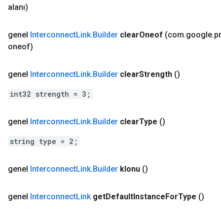
alanı)
genel
Interconnect
Link
.
Builder
clear
Oneof
(com
.
google
.
p
oneof)
genel
Interconnect
Link
.
Builder
clear
Strength
()
int32 strength = 3;
genel
Interconnect
Link
.
Builder
clear
Type
()
string type = 2;
genel
Interconnect
Link
.
Builder
klonu
()
genel
Interconnect
Link
get
Default
Instance
For
Type
()