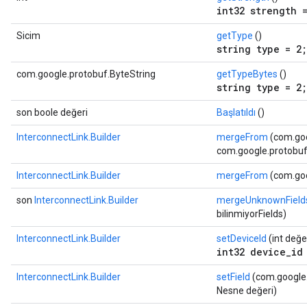
int32 strength 
Sicim
getType
()
string type = 2;
com.google.protobuf.ByteString
getTypeBytes
()
string type = 2;
son boole değeri
Başlatıldı
()
InterconnectLink.Builder
mergeFrom
(com.goo
com.google.protobuf.
InterconnectLink.Builder
mergeFrom
(com.goo
son
InterconnectLink.Builder
mergeUnknownField
bilinmiyorFields)
InterconnectLink.Builder
setDeviceId
(int değe
int32 device_id
InterconnectLink.Builder
setField
(com.google.p
Nesne değeri)