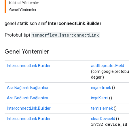
Kalıtsal Yöntemler
Genel Yöntemler
genel statik son sınıf
InterconnectLink.Builder
Protobuf tipi
tensorflow.InterconnectLink
Genel Yöntemler
InterconnectLink.Builder
addRepeatedField
(com.google.protobuf
değeri)
Ara Bağlantı Bağlantısı
inşa etmek
()
Ara Bağlantı Bağlantısı
inşaKısmi
()
InterconnectLink.Builder
temizlemek
()
InterconnectLink.Builder
clearDeviceId
()
int32 device_id