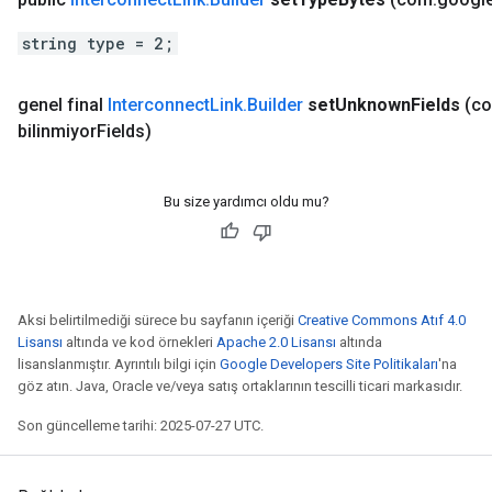
string type = 2;
genel final
Interconnect
Link
.
Builder
set
Unknown
Fields
(c
bilinmiyor
Fields)
Bu size yardımcı oldu mu?
Aksi belirtilmediği sürece bu sayfanın içeriği
Creative Commons Atıf 4.0
Lisansı
altında ve kod örnekleri
Apache 2.0 Lisansı
altında
lisanslanmıştır. Ayrıntılı bilgi için
Google Developers Site Politikaları
'na
göz atın. Java, Oracle ve/veya satış ortaklarının tescilli ticari markasıdır.
Son güncelleme tarihi: 2025-07-27 UTC.