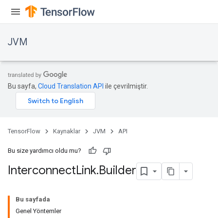
JVM
Bu sayfa,
Cloud Translation API
ile çevrilmiştir.
TensorFlow
Kaynaklar
JVM
API
Bu size yardımcı oldu mu?
Interconnect
Link
.
Builder
Bu sayfada
Genel Yöntemler