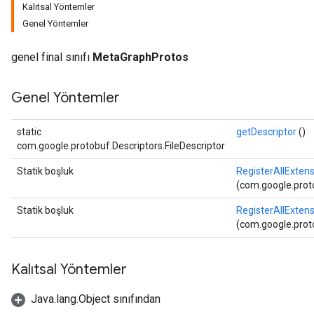
Kalıtsal Yöntemler
Genel Yöntemler
genel final sınıfı
MetaGraphProtos
Genel Yöntemler
static
getDescriptor
()
com.google.protobuf.Descriptors.FileDescriptor
Statik boşluk
RegisterAllExten
(com.google.proto
Statik boşluk
RegisterAllExten
(com.google.proto
Kalıtsal Yöntemler
Java.lang.Object sınıfından