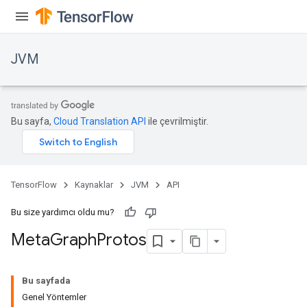
JVM
Bu sayfa,
Cloud Translation API
ile çevrilmiştir.
TensorFlow
Kaynaklar
JVM
API
Bu size yardımcı oldu mu?
Meta
Graph
Protos
Bu sayfada
Genel Yöntemler