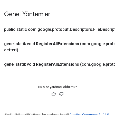
Genel Yöntemler
public static com
.
google
.
protobuf
.
Descriptors
.
File
Descrip
genel statik void
Register
All
Extensions
(com
.
google
.
prot
defteri)
genel statik void
Register
All
Extensions
(com
.
google
.
prot
Bu size yardımcı oldu mu?
Aksi belirtilmediği sürece bu sayfanın içeriği
Creative Commons Atıf 4.0