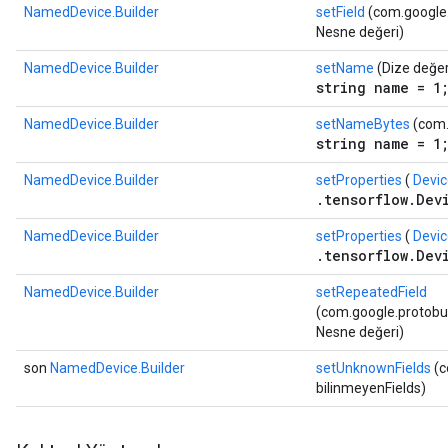
NamedDevice.Builder
setField
(com.google.p
Nesne değeri)
NamedDevice.Builder
setName
(Dize değer
string name = 1
NamedDevice.Builder
setNameBytes
(com.
string name = 1
NamedDevice.Builder
setProperties
(
Devic
.tensorflow.Dev
NamedDevice.Builder
setProperties
(
Devic
.tensorflow.Dev
NamedDevice.Builder
setRepeatedField
(com.google.protobuf.
Nesne değeri)
son
NamedDevice.Builder
setUnknownFields
(c
bilinmeyenFields)