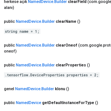
herkese açık
Named
Device
.
Builder
clear
Field
(com
.
googl
alanı)
public
Named
Device
.
Builder
clear
Name
()
string name = 1;
public
Named
Device
.
Builder
clear
Oneof
(com
.
google
.
pro
oneof)
public
Named
Device
.
Builder
clear
Properties
()
.tensorflow.DeviceProperties properties = 2;
genel
Named
Device
.
Builder
klonu
()
public
Named
Device
get
Default
Instance
For
Type
()