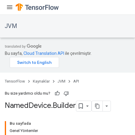
JVM
Bu sayfa,
Cloud Translation API
ile çevrilmiştir.
TensorFlow
Kaynaklar
JVM
API
Bu size yardımcı oldu mu?
Named
Device
.
Builder
Bu sayfada
Genel Yöntemler