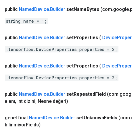
public
Named
Device
.
Builder
set
Name
Bytes
(com
.
google
.
string name = 1;
public
Named
Device
.
Builder
set
Properties
(
Device
Proper
.tensorflow.DeviceProperties properties = 2;
public
Named
Device
.
Builder
set
Properties
(
Device
Proper
.tensorflow.DeviceProperties properties = 2;
public
Named
Device
.
Builder
set
Repeated
Field
(com
.
goog
alanı
,
int dizini
,
Nesne değeri)
genel final
Named
Device
.
Builder
set
Unknown
Fields
(com
.
bilinmiyor
Fields)