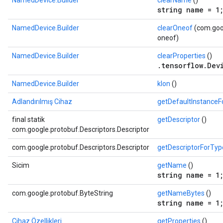
NamedDevice.Builder
clearName
()
string name = 1
NamedDevice.Builder
clearOneof
(com.goog
oneof)
NamedDevice.Builder
clearProperties
()
.tensorflow.Dev
NamedDevice.Builder
klon
()
Adlandırılmış Cihaz
getDefaultInstance
final statik
getDescriptor
()
com.google.protobuf.Descriptors.Descriptor
com.google.protobuf.Descriptors.Descriptor
getDescriptorForTyp
Sicim
getName
()
string name = 1
com.google.protobuf.ByteString
getNameBytes
()
string name = 1
Cihaz Özellikleri
getProperties
()