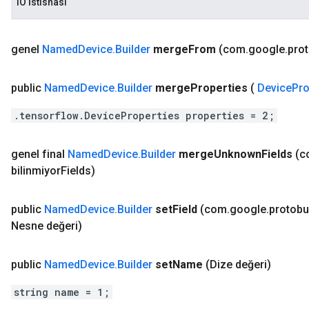
IO İstisnası
genel
Named
Device
.
Builder
merge
From
(com
.
google
.
pro
public
Named
Device
.
Builder
merge
Properties
(
Device
Pro
.tensorflow.DeviceProperties properties = 2;
genel final
Named
Device
.
Builder
merge
Unknown
Fields
(c
bilinmiyor
Fields)
public
Named
Device
.
Builder
set
Field
(com
.
google
.
protobu
Nesne değeri)
public
Named
Device
.
Builder
set
Name
(Dize değeri)
string name = 1;