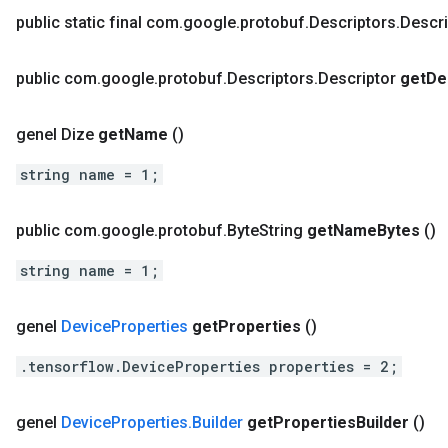
public static final com
.
google
.
protobuf
.
Descriptors
.
Descri
public com
.
google
.
protobuf
.
Descriptors
.
Descriptor
get
De
genel Dize
get
Name
()
string name = 1;
public com
.
google
.
protobuf
.
Byte
String
get
Name
Bytes
()
string name = 1;
genel
Device
Properties
get
Properties
()
.tensorflow.DeviceProperties properties = 2;
genel
Device
Properties
.
Builder
get
Properties
Builder
()