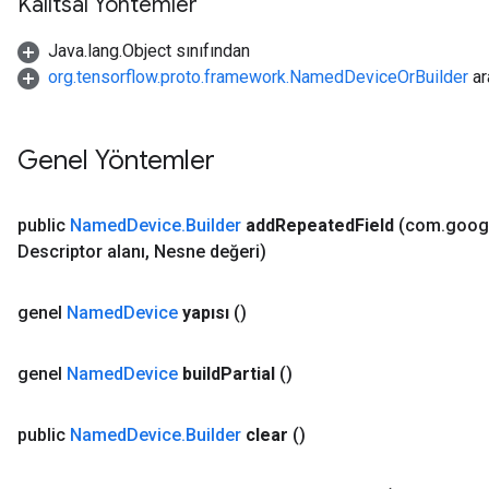
Kalıtsal Yöntemler
Java.lang.Object sınıfından
org.tensorflow.proto.framework.NamedDeviceOrBuilder
ar
Genel Yöntemler
public
Named
Device
.
Builder
add
Repeated
Field
(com
.
goog
Descriptor alanı
,
Nesne değeri)
genel
Named
Device
yapısı
()
genel
Named
Device
build
Partial
()
public
Named
Device
.
Builder
clear
()