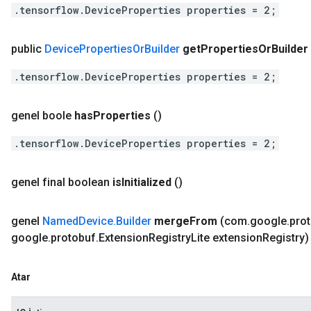
.tensorflow.DeviceProperties properties = 2;
public
Device
Properties
Or
Builder
get
Properties
Or
Builder
.tensorflow.DeviceProperties properties = 2;
genel boole
has
Properties
()
.tensorflow.DeviceProperties properties = 2;
genel final boolean
is
Initialized
()
genel
Named
Device
.
Builder
merge
From
(com
.
google
.
pro
google
.
protobuf
.
Extension
Registry
Lite extension
Registry)
Atar