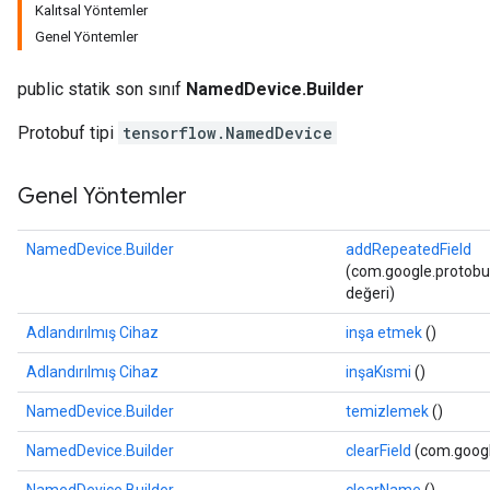
Kalıtsal Yöntemler
Genel Yöntemler
public statik son sınıf
NamedDevice.Builder
Protobuf tipi
tensorflow.NamedDevice
Genel Yöntemler
NamedDevice.Builder
addRepeatedField
(com.google.protobuf
değeri)
Adlandırılmış Cihaz
inşa etmek
()
Adlandırılmış Cihaz
inşaKısmi
()
NamedDevice.Builder
temizlemek
()
NamedDevice.Builder
clearField
(com.google