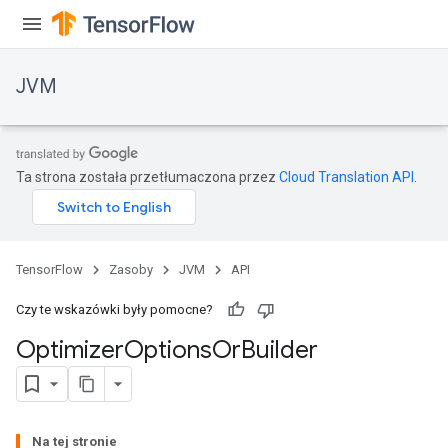
JVM
Ta strona została przetłumaczona przez
Cloud Translation API
.
TensorFlow
Zasoby
JVM
API
Czy te wskazówki były pomocne?
Optimizer
Options
Or
Builder
Na tej stronie