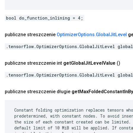
bool do_function_inlining = 4;
publiczne streszczenie
Optimizer
Options
.
Global
Jit
Level
g
.tensorflow.OptimizerOptions.GlobalJitLevel global
publiczne streszczenie int
get
Global
Jit
Level
Value
()
.tensorflow.OptimizerOptions.GlobalJitLevel global
publiczne streszczenie długie
get
Max
Folded
Constant
In
B
 Constant folding optimization replaces tensors who
 predetermined, with constant nodes. To avoid inser
 the size of each constant created can be limited. 
 default limit of 10 MiB will be applied. If consta