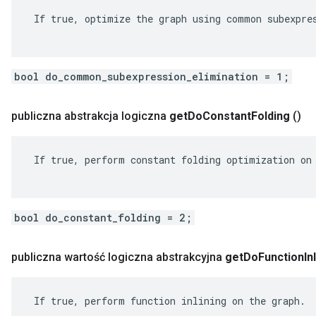
 If true, optimize the graph using common subexpres
bool do_common_subexpression_elimination = 1;
publiczna abstrakcja logiczna
get
Do
Constant
Folding
()
 If true, perform constant folding optimization on 
bool do_constant_folding = 2;
publiczna wartość logiczna abstrakcyjna
get
Do
Function
In
 If true, perform function inlining on the graph.
