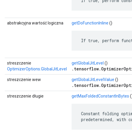
 If true, perform cons
abstrakcyjna wartość logiczna
getDoFunctionInline
()
 If true, perform func
streszczenie
getGlobalJitLevel
()
.tensorflow.OptimizerOpt
OptimizerOptions.GlobalJitLevel
streszczenie wew
getGlobalJitLevelValue
()
.tensorflow.OptimizerOpt
streszczenie długie
getMaxFoldedConstantInBytes
(
 Constant folding opti
 predetermined, with c