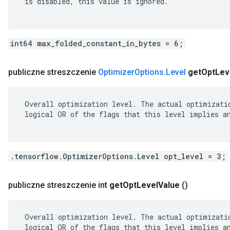
 is disabled, this value is ignored.

int64 max_folded_constant_in_bytes = 6;
publiczne streszczenie
Optimizer
Options
.
Level
get
Opt
Lev
 Overall optimization level. The actual optimizatio
 logical OR of the flags that this level implies an
.tensorflow.OptimizerOptions.Level opt_level = 3;
publiczne streszczenie int
get
Opt
Level
Value
()
 Overall optimization level. The actual optimizatio
 logical OR of the flags that this level implies an