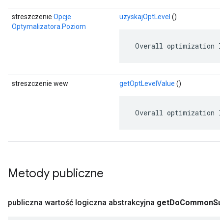
streszczenie
Opcje
uzyskajOptLevel
()
Optymalizatora.Poziom
 Overall optimization 
streszczenie wew
getOptLevelValue
()
 Overall optimization 
Metody publiczne
publiczna wartość logiczna abstrakcyjna
get
Do
Common
S