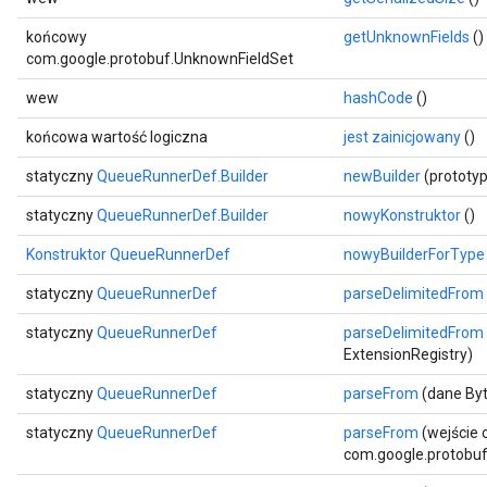
końcowy
getUnknownFields
()
com.google.protobuf.UnknownFieldSet
wew
hashCode
()
końcowa wartość logiczna
jest zainicjowany
()
statyczny
QueueRunnerDef.Builder
newBuilder
(prototy
statyczny
QueueRunnerDef.Builder
nowyKonstruktor
()
Konstruktor QueueRunnerDef
nowyBuilderForType
statyczny
QueueRunnerDef
parseDelimitedFrom
statyczny
QueueRunnerDef
parseDelimitedFrom
ExtensionRegistry)
statyczny
QueueRunnerDef
parseFrom
(dane Byt
statyczny
QueueRunnerDef
parseFrom
(wejście 
com.google.protobuf.