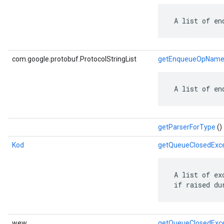
 A list of en
com.google.protobuf.ProtocolStringList
getEnqueueOpNameL
 A list of en
getParserForType
()
Kod
getQueueClosedExc
 A list of ex
 if raised du
wew
getQueueClosedExc