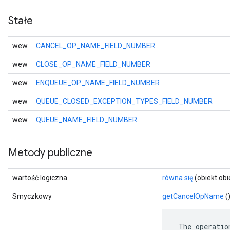
Stałe
wew
CANCEL_OP_NAME_FIELD_NUMBER
wew
CLOSE_OP_NAME_FIELD_NUMBER
wew
ENQUEUE_OP_NAME_FIELD_NUMBER
wew
QUEUE_CLOSED_EXCEPTION_TYPES_FIELD_NUMBER
wew
QUEUE_NAME_FIELD_NUMBER
Metody publiczne
wartość logiczna
równa się
(obiekt obi
Smyczkowy
getCancelOpName
(
 The operatio