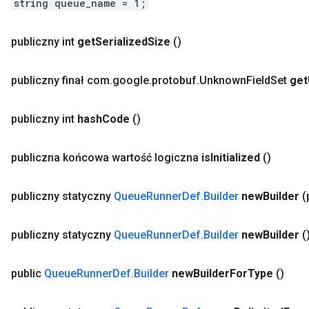
string queue_name = 1;
publiczny int
get
Serialized
Size
()
publiczny finał com
.
google
.
protobuf
.
Unknown
Field
Set
get
publiczny int
hash
Code
()
publiczna końcowa wartość logiczna
is
Initialized
()
publiczny statyczny
Queue
Runner
Def
.
Builder
new
Builder
(
publiczny statyczny
Queue
Runner
Def
.
Builder
new
Builder
(
public
Queue
Runner
Def
.
Builder
new
Builder
For
Type
()