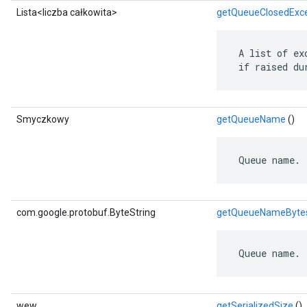
Lista<liczba całkowita>
getQueueClosedExce
 A list of ex
 if raised du
Smyczkowy
getQueueName
()
 Queue name.
com.google.protobuf.ByteString
getQueueNameByte
 Queue name.
wew
getSerializedSize
()