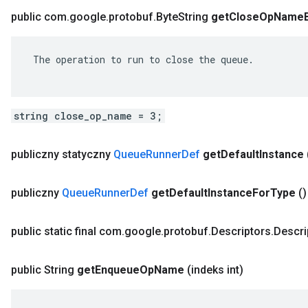
public com
.
google
.
protobuf
.
Byte
String
get
Close
Op
Name
 The operation to run to close the queue.

string close_op_name = 3;
publiczny statyczny
Queue
Runner
Def
get
Default
Instance
publiczny
Queue
Runner
Def
get
Default
Instance
For
Type
()
public static final com
.
google
.
protobuf
.
Descriptors
.
Descri
public String
get
Enqueue
Op
Name
(indeks int)