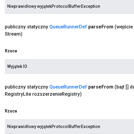
Nieprawidłowy wyjątekProtocolBufferException
publiczny statyczny
Queue
Runner
Def
parse
From
(wejści
Stream)
Rzuca
Wyjątek IO
publiczny statyczny
Queue
Runner
Def
parse
From
(bajt [] 
Registry
Lite rozszerzenie
Registry)
Rzuca
Nieprawidłowy wyjątekProtocolBufferException