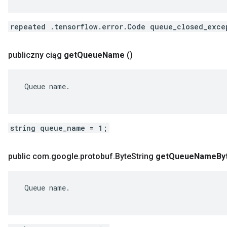
repeated .tensorflow.error.Code queue_closed_exce
publiczny ciąg
get
Queue
Name
()
 Queue name.

string queue_name = 1;
public com
.
google
.
protobuf
.
Byte
String
get
Queue
Name
By
 Queue name.
