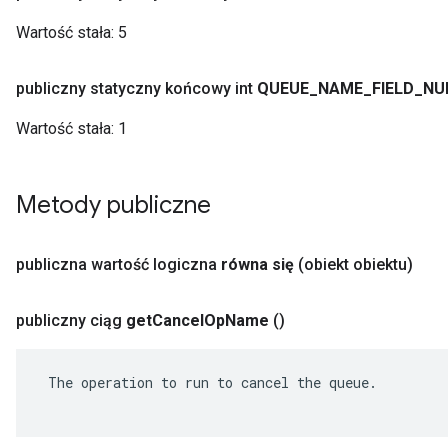
Wartość stała:
5
publiczny statyczny końcowy int
QUEUE
_
NAME
_
FIELD
_
NU
Wartość stała:
1
Metody publiczne
publiczna wartość logiczna
równa się
(obiekt obiektu)
publiczny ciąg
get
Cancel
Op
Name
()
 The operation to run to cancel the queue.
