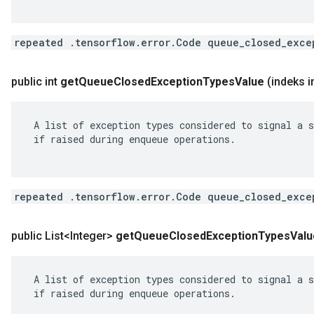
repeated .tensorflow.error.Code queue_closed_exce
public int
get
Queue
Closed
Exception
Types
Value
(indeks i
 A list of exception types considered to signal a s
 if raised during enqueue operations.

repeated .tensorflow.error.Code queue_closed_exce
public List<Integer>
get
Queue
Closed
Exception
Types
Valu
 A list of exception types considered to signal a s
 if raised during enqueue operations.
