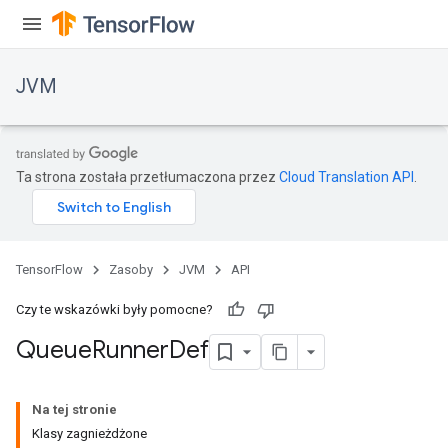
JVM
Ta strona została przetłumaczona przez
Cloud Translation API
.
TensorFlow
Zasoby
JVM
API
Czy te wskazówki były pomocne?
Queue
Runner
Def
ions
Na tej stronie
Klasy zagnieżdżone