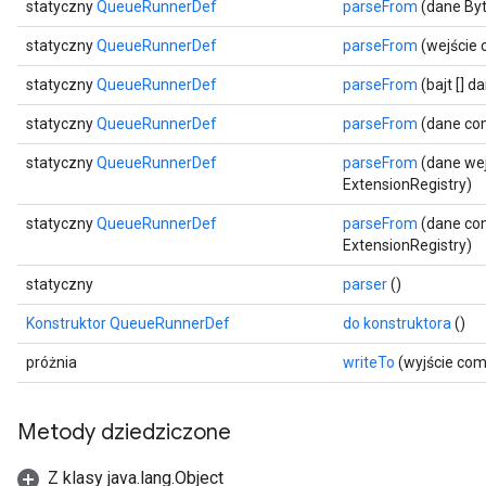
statyczny
QueueRunnerDef
parseFrom
(dane Byt
statyczny
QueueRunnerDef
parseFrom
(wejście 
statyczny
QueueRunnerDef
parseFrom
(bajt [] 
statyczny
QueueRunnerDef
parseFrom
(dane com
statyczny
QueueRunnerDef
parseFrom
(dane wej
ExtensionRegistry)
statyczny
QueueRunnerDef
parseFrom
(dane com
ExtensionRegistry)
statyczny
parser
()
Konstruktor QueueRunnerDef
do konstruktora
()
próżnia
writeTo
(wyjście co
Metody dziedziczone
Z klasy java.lang.Object