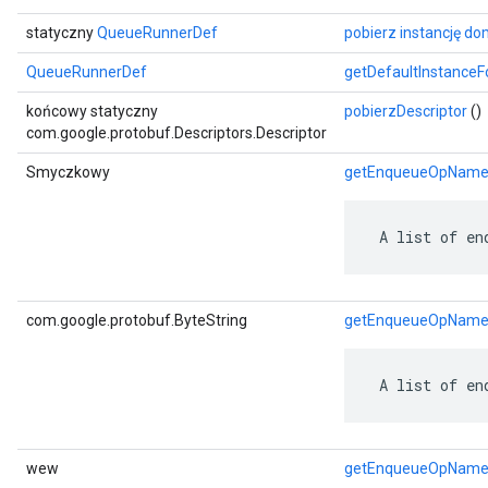
statyczny
QueueRunnerDef
pobierz instancję d
QueueRunnerDef
getDefaultInstance
końcowy statyczny
pobierzDescriptor
()
com.google.protobuf.Descriptors.Descriptor
Smyczkowy
getEnqueueOpNam
 A list of en
com.google.protobuf.ByteString
getEnqueueOpName
 A list of en
wew
getEnqueueOpName