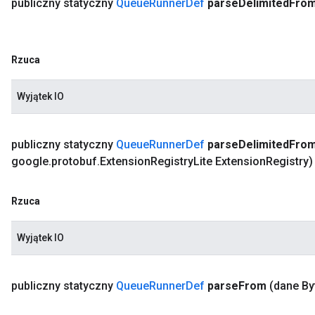
publiczny statyczny
Queue
Runner
Def
parse
Delimited
Fro
Rzuca
Wyjątek IO
publiczny statyczny
Queue
Runner
Def
parse
Delimited
Fro
google
.
protobuf
.
Extension
Registry
Lite Extension
Registry)
Rzuca
Wyjątek IO
publiczny statyczny
Queue
Runner
Def
parse
From
(dane By