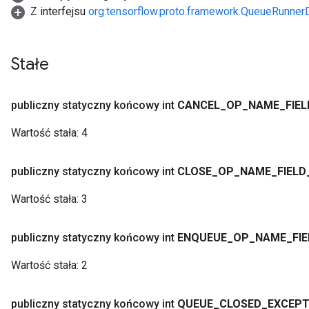
Z interfejsu
org.tensorflow.proto.framework.QueueRunner
Stałe
publiczny statyczny końcowy int
CANCEL
_
OP
_
NAME
_
FIEL
Wartość stała:
4
publiczny statyczny końcowy int
CLOSE
_
OP
_
NAME
_
FIELD
Wartość stała:
3
publiczny statyczny końcowy int
ENQUEUE
_
OP
_
NAME
_
FI
Wartość stała:
2
publiczny statyczny końcowy int
QUEUE
_
CLOSED
_
EXCEPT