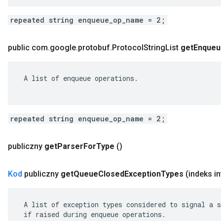
repeated string enqueue_op_name = 2;
public com
.
google
.
protobuf
.
Protocol
String
List
get
Enqueu
 A list of enqueue operations.

repeated string enqueue_op_name = 2;
publiczny
get
Parser
For
Type
()
Kod
publiczny
get
Queue
Closed
Exception
Types
(indeks in
 A list of exception types considered to signal a s
 if raised during enqueue operations.
