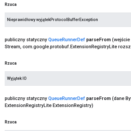
Rzuca
Nieprawidłowy wyjątekProtocolBufferException
publiczny statyczny
Queue
Runner
Def
parse
From
(wejści
Stream
,
com
.
google
.
protobuf
.
Extension
Registry
Lite rozs
Rzuca
Wyjątek IO
publiczny statyczny
Queue
Runner
Def
parse
From
(dane By
Extension
Registry
Lite Extension
Registry)
Rzuca