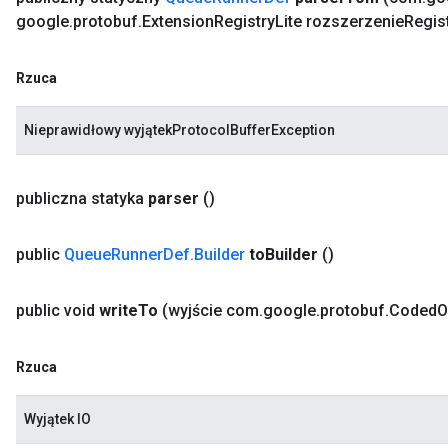
google
.
protobuf
.
Extension
Registry
Lite rozszerzenie
Regis
Rzuca
Nieprawidłowy wyjątekProtocolBufferException
publiczna statyka
parser
()
public
Queue
Runner
Def
.
Builder
to
Builder
()
public void
write
To
(wyjście com
.
google
.
protobuf
.
Coded
O
Rzuca
Wyjątek IO