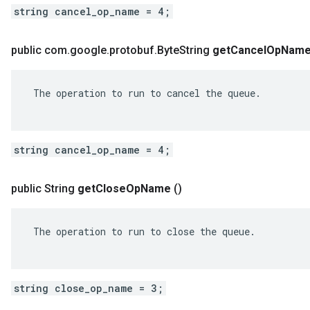
string cancel_op_name = 4;
public com
.
google
.
protobuf
.
Byte
String
get
Cancel
Op
Nam
 The operation to run to cancel the queue.

string cancel_op_name = 4;
public String
get
Close
Op
Name
()
 The operation to run to close the queue.

string close_op_name = 3;