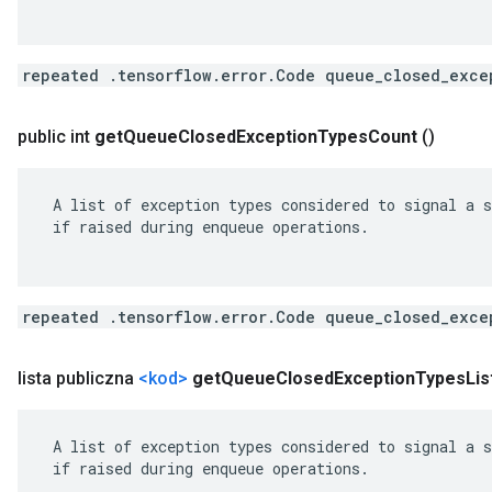
repeated .tensorflow.error.Code queue_closed_exce
public int
get
Queue
Closed
Exception
Types
Count
()
 A list of exception types considered to signal a s
 if raised during enqueue operations.

repeated .tensorflow.error.Code queue_closed_exce
lista publiczna
<kod>
get
Queue
Closed
Exception
Types
Lis
 A list of exception types considered to signal a s
 if raised during enqueue operations.
