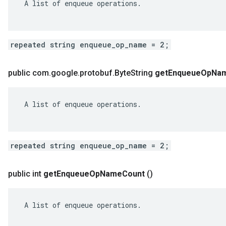
 A list of enqueue operations.

repeated string enqueue_op_name = 2;
public com
.
google
.
protobuf
.
Byte
String
get
Enqueue
Op
Na
 A list of enqueue operations.

repeated string enqueue_op_name = 2;
public int
get
Enqueue
Op
Name
Count
()
 A list of enqueue operations.
