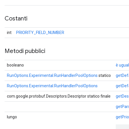
Costanti
int
PRIORITY_FIELD_NUMBER
Metodi pubblici
booleano
è ugual
RunOptions.Experimental.RunHandlerPoolOptions
statico
getDef
RunOptions.Experimental.RunHandlerPoolOptions
getDef
com.google.protobuf.Descriptors.Descriptor statico finale
getDesc
getPar
lungo
getPrio