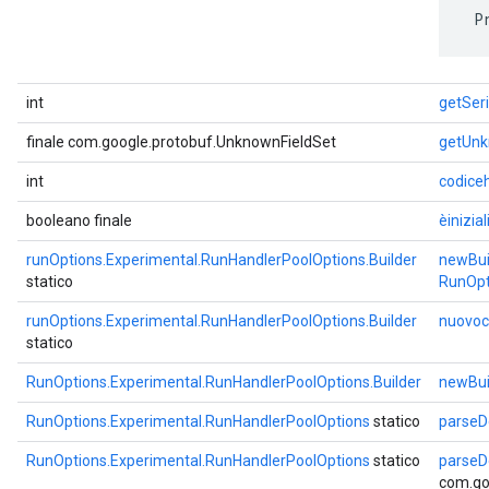
 P
int
getSer
finale com.google.protobuf.UnknownFieldSet
getUnk
int
codice
booleano finale
èinizia
runOptions.Experimental.RunHandlerPoolOptions.Builder
newBui
statico
RunOpt
runOptions.Experimental.RunHandlerPoolOptions.Builder
nuovoc
statico
RunOptions.Experimental.RunHandlerPoolOptions.Builder
newBui
RunOptions.Experimental.RunHandlerPoolOptions
statico
parseD
RunOptions.Experimental.RunHandlerPoolOptions
statico
parseD
com.go