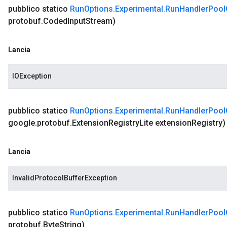
pubblico statico
Run
Options
.
Experimental
.
Run
Handler
Pool
protobuf
.
Coded
Input
Stream)
Lancia
IOException
pubblico statico
Run
Options
.
Experimental
.
Run
Handler
Pool
google
.
protobuf
.
Extension
Registry
Lite extension
Registry)
Lancia
InvalidProtocolBufferException
pubblico statico
Run
Options
.
Experimental
.
Run
Handler
Pool
protobuf
.
Byte
String)