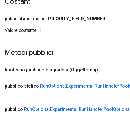
Costanti
public static final int
PRIORITY
_
FIELD
_
NUMBER
Valore costante:
1
Metodi pubblici
booleano pubblico
è uguale a
(Oggetto obj)
pubblico statico
Run
Options
.
Experimental
.
Run
Handler
Pool
pubblico
Run
Options
.
Experimental
.
Run
Handler
Pool
Options