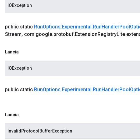
IOException
public static
Run
Options
.
Experimental
.
Run
Handler
Pool
Opt
Stream
,
com
.
google
.
protobuf
.
Extension
Registry
Lite exten
Lancia
IOException
public static
Run
Options
.
Experimental
.
Run
Handler
Pool
Opt
Lancia
dlerPoolOptions
InvalidProtocolBufferException