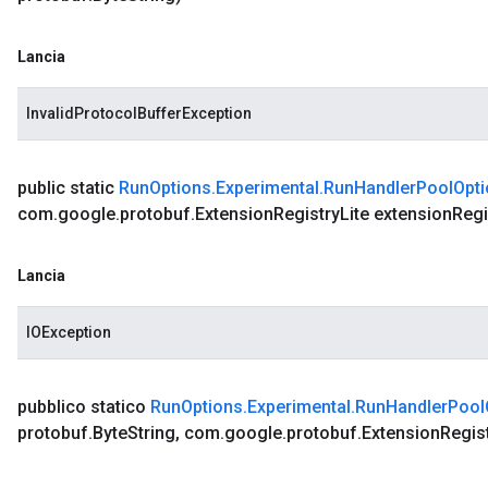
Lancia
InvalidProtocolBufferException
public static
Run
Options
.
Experimental
.
Run
Handler
Pool
Opt
com
.
google
.
protobuf
.
Extension
Registry
Lite extension
Regi
Lancia
IOException
pubblico statico
Run
Options
.
Experimental
.
Run
Handler
Pool
protobuf
.
Byte
String
,
com
.
google
.
protobuf
.
Extension
Regis