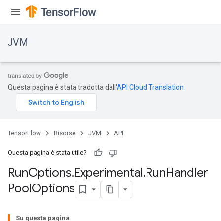
JVM
Questa pagina è stata tradotta dall'
API Cloud Translation
.
TensorFlow
Risorse
JVM
API
Questa pagina è stata utile?
Run
Options
.
Experimental
.
Run
Handler
Pool
Options
Su questa pagina