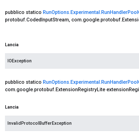
pubblico statico
Run
Options
.
Experimental
.
Run
Handler
Pool
protobuf
.
Coded
Input
Stream
,
com
.
google
.
protobuf
.
Extens
Lancia
IOException
pubblico statico
Run
Options
.
Experimental
.
Run
Handler
Pool
com
.
google
.
protobuf
.
Extension
Registry
Lite extension
Regi
Lancia
InvalidProtocolBufferException