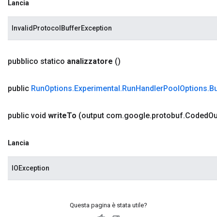
Lancia
InvalidProtocolBufferException
pubblico statico
analizzatore
()
public
Run
Options
.
Experimental
.
Run
Handler
Pool
Options
.
Bu
public void
write
To
(output com
.
google
.
protobuf
.
Coded
Ou
Lancia
IOException
Questa pagina è stata utile?