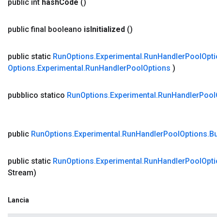
public int
hash
Code
()
public final booleano
is
Initialized
()
public static
Run
Options
.
Experimental
.
Run
Handler
Pool
Opt
Options
.
Experimental
.
Run
Handler
Pool
Options
)
pubblico statico
Run
Options
.
Experimental
.
Run
Handler
Pool
public
Run
Options
.
Experimental
.
Run
Handler
Pool
Options
.
Bu
public static
Run
Options
.
Experimental
.
Run
Handler
Pool
Opt
Stream)
Lancia