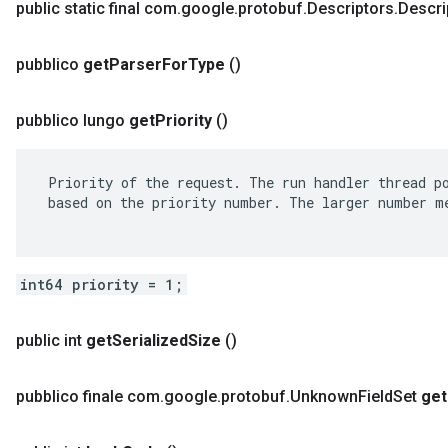
public static final com
.
google
.
protobuf
.
Descriptors
.
Descri
pubblico
get
Parser
For
Type
()
pubblico lungo
get
Priority
()
 Priority of the request. The run handler thread po
 based on the priority number. The larger number me
int64 priority = 1;
public int
get
Serialized
Size
()
pubblico finale com
.
google
.
protobuf
.
Unknown
Field
Set
get