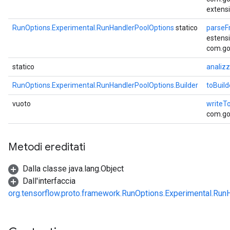
extens
RunOptions.Experimental.RunHandlerPoolOptions
statico
parseF
estens
com.go
statico
analiz
RunOptions.Experimental.RunHandlerPoolOptions.Builder
toBuild
vuoto
writeT
com.go
Metodi ereditati
Dalla classe java.lang.Object
Dall'interfaccia
org.tensorflow.proto.framework.RunOptions.Experimental.Run