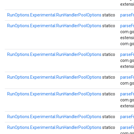
extens
RunOptions.Experimental.RunHandlerPoolOptions
statico
parseF
RunOptions.Experimental.RunHandlerPoolOptions
statico
parseF
com.go
estens
com.go
RunOptions.Experimental.RunHandlerPoolOptions
statico
parseF
com.go
extens
RunOptions.Experimental.RunHandlerPoolOptions
statico
parseF
com.go
RunOptions.Experimental.RunHandlerPoolOptions
statico
parseF
com.go
extens
RunOptions.Experimental.RunHandlerPoolOptions
statico
parseF
RunOptions.Experimental.RunHandlerPoolOptions
statico
parseF
com.go