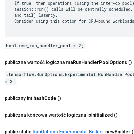
 If true, then operations (using the inter-op pool)
 session::run() calls will be centrally scheduled, 
 and tail) latency.

 Consider using this option for CPU-bound workloads
bool use_run_handler_pool = 2;
publiczna wartość logiczna
ma
Run
Handler
Pool
Options
()
.tensorflow.RunOptions.Experimental.RunHandlerPoo
= 3;
publiczny int
hash
Code
()
publiczna końcowa wartość logiczna
is
Initialized
()
public static
Run
Options
.
Experimental
.
Builder
new
Builder
(