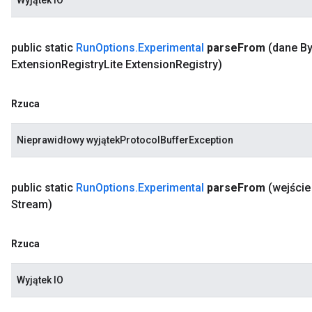
Wyjątek IO
public static
Run
Options
.
Experimental
parse
From
(dane By
Extension
Registry
Lite Extension
Registry)
Rzuca
Nieprawidłowy wyjątekProtocolBufferException
public static
Run
Options
.
Experimental
parse
From
(wejści
Stream)
Rzuca
Wyjątek IO