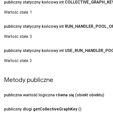
publiczny statyczny końcowy int
COLLECTIVE
_
GRAPH
_
KE
Wartość stała:
1
publiczny statyczny końcowy int
RUN
_
HANDLER
_
POOL
_
O
Wartość stała:
3
publiczny statyczny końcowy int
USE
_
RUN
_
HANDLER
_
PO
Wartość stała:
2
Metody publiczne
publiczna wartość logiczna
równa się
(obiekt obiektu)
publiczny długi
get
Collective
Graph
Key
()