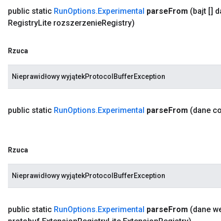
public static
Run
Options
.
Experimental
parse
From
(bajt [] 
Registry
Lite rozszerzenie
Registry)
Rzuca
Nieprawidłowy wyjątekProtocolBufferException
public static
Run
Options
.
Experimental
parse
From
(dane c
Rzuca
Nieprawidłowy wyjątekProtocolBufferException
public static
Run
Options
.
Experimental
parse
From
(dane w