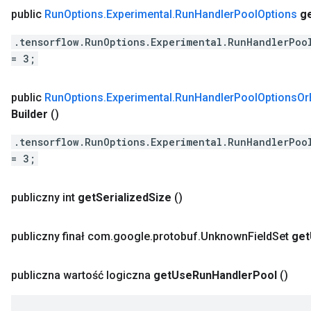
public
Run
Options
.
Experimental
.
Run
Handler
Pool
Options
g
.tensorflow.RunOptions.Experimental.RunHandlerPoo
= 3;
public
Run
Options
.
Experimental
.
Run
Handler
Pool
Options
Or
Builder
()
.tensorflow.RunOptions.Experimental.RunHandlerPoo
= 3;
publiczny int
get
Serialized
Size
()
publiczny finał com
.
google
.
protobuf
.
Unknown
Field
Set
get
publiczna wartość logiczna
get
Use
Run
Handler
Pool
()