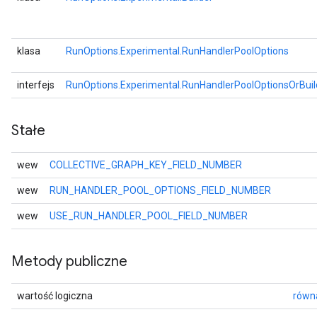
klasa
RunOptions.Experimental.RunHandlerPoolOptions
interfejs
RunOptions.Experimental.RunHandlerPoolOptionsOrBuil
Stałe
wew
COLLECTIVE_GRAPH_KEY_FIELD_NUMBER
wew
RUN_HANDLER_POOL_OPTIONS_FIELD_NUMBER
wew
USE_RUN_HANDLER_POOL_FIELD_NUMBER
Metody publiczne
wartość logiczna
równa