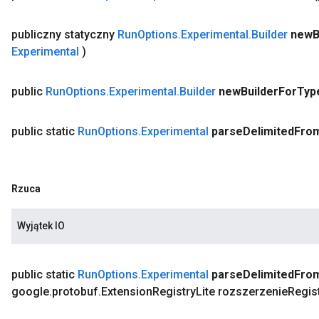
publiczny statyczny
Run
Options
.
Experimental
.
Builder
new
B
Experimental
)
public
Run
Options
.
Experimental
.
Builder
new
Builder
For
Typ
public static
Run
Options
.
Experimental
parse
Delimited
Fro
Rzuca
Wyjątek IO
public static
Run
Options
.
Experimental
parse
Delimited
Fro
google
.
protobuf
.
Extension
Registry
Lite rozszerzenie
Regis