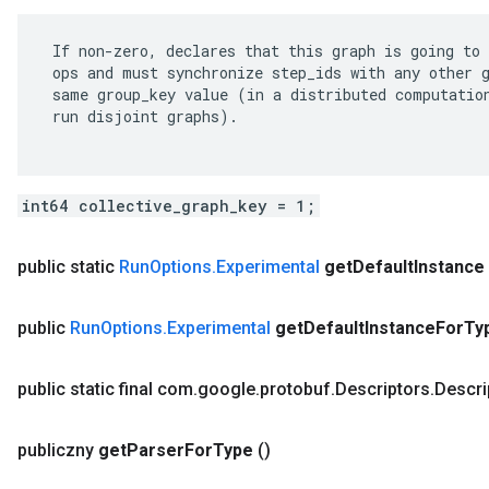
 If non-zero, declares that this graph is going to 
 ops and must synchronize step_ids with any other g
 same group_key value (in a distributed computation
 run disjoint graphs).

int64 collective_graph_key = 1;
public static
Run
Options
.
Experimental
get
Default
Instance
public
Run
Options
.
Experimental
get
Default
Instance
For
Ty
public static final com
.
google
.
protobuf
.
Descriptors
.
Descri
publiczny
get
Parser
For
Type
()