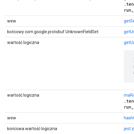
.ten
run_
wew
getSe
końcowy com.google.protobuf.UnknownFieldSet
getU
wartość logiczna
getU
 
 
 
wartość logiczna
maRu
.ten
run_
wew
hash
końcowa wartość logiczna
jest 