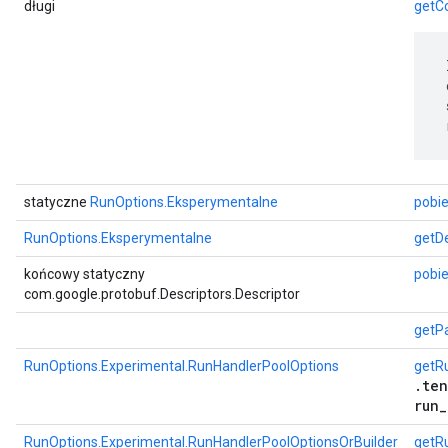
długi
getC
 
 
 
 
statyczne
RunOptions.Eksperymentalne
pobie
RunOptions.Eksperymentalne
getD
końcowy statyczny
pobie
com.google.protobuf.Descriptors.Descriptor
getP
RunOptions.Experimental.RunHandlerPoolOptions
getR
.ten
run_
RunOptions.Experimental.RunHandlerPoolOptionsOrBuilder
getR