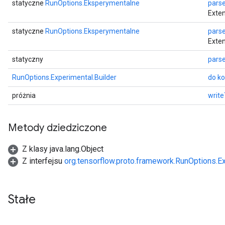
statyczne
RunOptions.Eksperymentalne
pars
Exten
statyczne
RunOptions.Eksperymentalne
pars
Exten
statyczny
pars
RunOptions.Experimental.Builder
do ko
próżnia
writ
Metody dziedziczone
Z klasy java.lang.Object
Z interfejsu
org.tensorflow.proto.framework.RunOptions.E
Stałe