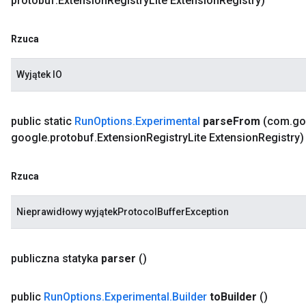
protobuf
.
Extension
Registry
Lite Extension
Registry)
Rzuca
Wyjątek IO
public static
Run
Options
.
Experimental
parse
From
(com
.
go
google
.
protobuf
.
Extension
Registry
Lite Extension
Registry)
Rzuca
Nieprawidłowy wyjątekProtocolBufferException
publiczna statyka
parser
()
public
Run
Options
.
Experimental
.
Builder
to
Builder
()