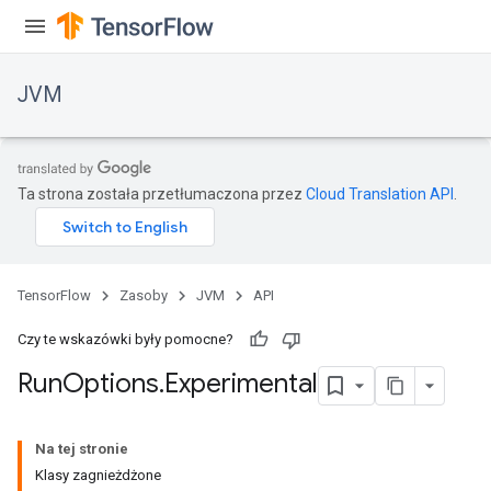
JVM
Ta strona została przetłumaczona przez
Cloud Translation API
.
TensorFlow
Zasoby
JVM
API
Czy te wskazówki były pomocne?
Run
Options
.
Experimental
Na tej stronie
Klasy zagnieżdżone