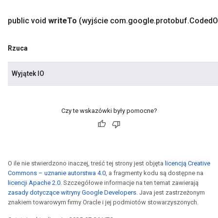
public void
write
To
(wyjście com
.
google
.
protobuf
.
Coded
O
Rzuca
Wyjątek IO
Czy te wskazówki były pomocne?
O ile nie stwierdzono inaczej, treść tej strony jest objęta
licencją Creative
Commons – uznanie autorstwa 4.0
, a fragmenty kodu są dostępne na
licencji Apache 2.0
. Szczegółowe informacje na ten temat zawierają
zasady dotyczące witryny Google Developers
. Java jest zastrzeżonym
znakiem towarowym firmy Oracle i jej podmiotów stowarzyszonych.