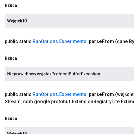
Rzuca
Wyjątek IO
public static
Run
Options
.
Experimental
parse
From
(dane By
Rzuca
dlerPoolOptions
Nieprawidłowy wyjątekProtocolBufferException
public static
Run
Options
.
Experimental
parse
From
(wejści
Stream
,
com
.
google
.
protobuf
.
Extension
Registry
Lite Exten
Rzuca