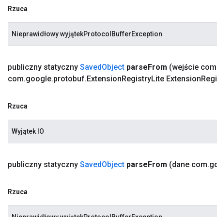
Rzuca
Nieprawidłowy wyjątekProtocolBufferException
publiczny statyczny
Saved
Object
parse
From
(wejście com
com
.
google
.
protobuf
.
Extension
Registry
Lite Extension
Regi
Rzuca
Wyjątek IO
publiczny statyczny
Saved
Object
parse
From
(dane com
.
g
Rzuca