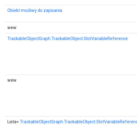
Obiekt możliwy do zapisania
wew
TrackableObjectGraph.TrackableObject.SlotVariableReference
wew
Lista<
TrackableObjectGraph.TrackableObject.SlotVariableReferen