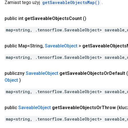
Zamiast tego użyj
getSaveableObjectsMap()
.
public int
get
Saveable
Objects
Count
()
map<string, .tensorflow.SaveableObject> saveable_
public Map<String
,
Saveable
Object
>
get
Saveable
Objects
map<string, .tensorflow.SaveableObject> saveable_
publiczny
Saveable
Object
get
Saveable
Objects
Or
Default
Object
)
map<string, .tensorflow.SaveableObject> saveable_
public
Saveable
Object
get
Saveable
Objects
Or
Throw
(kluc
map<string, .tensorflow.SaveableObject> saveable_