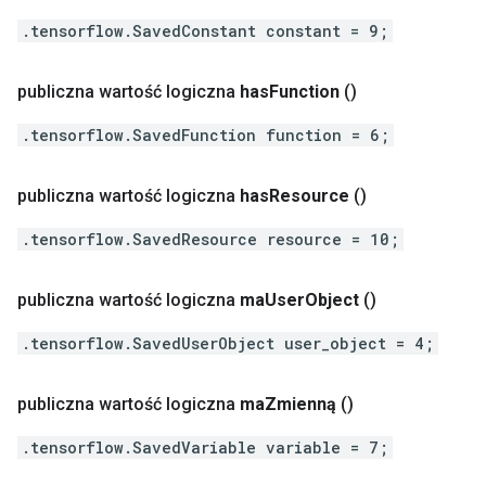
.tensorflow.SavedConstant constant = 9;
publiczna wartość logiczna
has
Function
()
.tensorflow.SavedFunction function = 6;
publiczna wartość logiczna
has
Resource
()
.tensorflow.SavedResource resource = 10;
publiczna wartość logiczna
ma
User
Object
()
.tensorflow.SavedUserObject user_object = 4;
publiczna wartość logiczna
ma
Zmienną
()
.tensorflow.SavedVariable variable = 7;