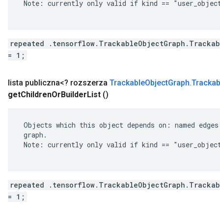
 Note: currently only valid if kind == "user_object
repeated .tensorflow.TrackableObjectGraph.Trackab
= 1;
lista publiczna<? rozszerza
Trackable
Object
Graph
.
Trackab
get
Children
Or
Builder
List
()
 Objects which this object depends on: named edges 
 graph.

 Note: currently only valid if kind == "user_object
repeated .tensorflow.TrackableObjectGraph.Trackab
= 1;