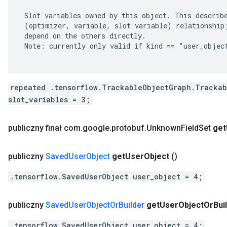
 Slot variables owned by this object. This describe
 (optimizer, variable, slot variable) relationship;
 depend on the others directly.

 Note: currently only valid if kind == "user_object
repeated .tensorflow.TrackableObjectGraph.Trackab
slot_variables = 3;
publiczny finał com
.
google
.
protobuf
.
Unknown
Field
Set
get
publiczny
Saved
User
Object
get
User
Object
()
.tensorflow.SavedUserObject user_object = 4;
publiczny
Saved
User
Object
Or
Builder
get
User
Object
Or
Bui
.tensorflow.SavedUserObject user_object = 4;