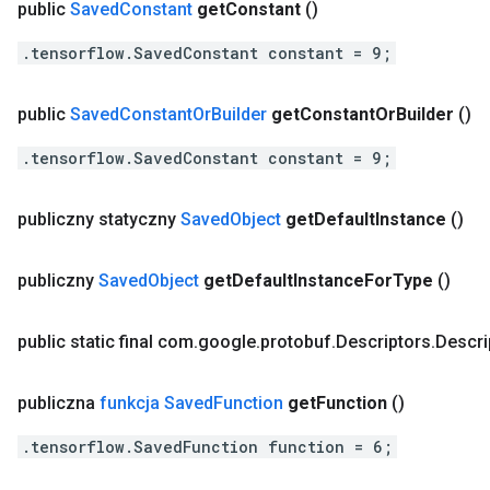
public
Saved
Constant
get
Constant
()
.tensorflow.SavedConstant constant = 9;
public
Saved
Constant
Or
Builder
get
Constant
Or
Builder
()
.tensorflow.SavedConstant constant = 9;
publiczny statyczny
Saved
Object
get
Default
Instance
()
publiczny
Saved
Object
get
Default
Instance
For
Type
()
public static final com
.
google
.
protobuf
.
Descriptors
.
Descri
publiczna
funkcja Saved
Function
get
Function
()
.tensorflow.SavedFunction function = 6;