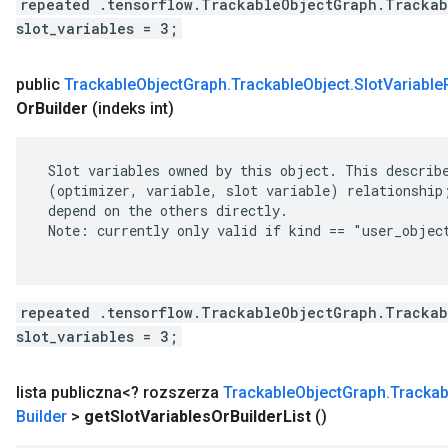
repeated .tensorflow.TrackableObjectGraph.Trackab
slot_variables = 3;
public
Trackable
Object
Graph
.
Trackable
Object
.
Slot
Variable
Or
Builder
(indeks int)
 Slot variables owned by this object. This describe
 (optimizer, variable, slot variable) relationship;
 depend on the others directly.

 Note: currently only valid if kind == "user_object
repeated .tensorflow.TrackableObjectGraph.Trackab
slot_variables = 3;
lista publiczna<? rozszerza
Trackable
Object
Graph
.
Trackab
Builder
>
get
Slot
Variables
Or
Builder
List
()