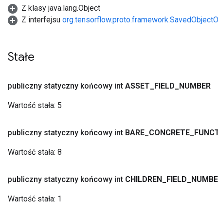
Z klasy java.lang.Object
Z interfejsu
org.tensorflow.proto.framework.SavedObjectO
Stałe
publiczny statyczny końcowy int
ASSET
_
FIELD
_
NUMBER
Wartość stała:
5
publiczny statyczny końcowy int
BARE
_
CONCRETE
_
FUNC
Wartość stała:
8
publiczny statyczny końcowy int
CHILDREN
_
FIELD
_
NUMBE
Wartość stała:
1