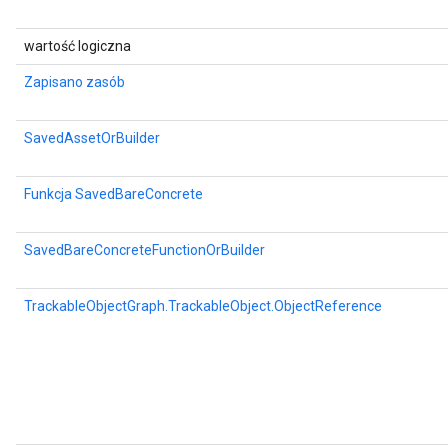
wartość logiczna
Zapisano zasób
SavedAssetOrBuilder
Funkcja SavedBareConcrete
SavedBareConcreteFunctionOrBuilder
TrackableObjectGraph.TrackableObject.ObjectReference