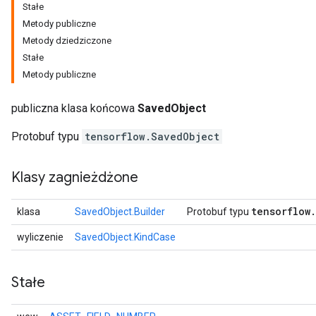
Stałe
Metody publiczne
Metody dziedziczone
Stałe
Metody publiczne
publiczna klasa końcowa
SavedObject
Protobuf typu
tensorflow.SavedObject
Klasy zagnieżdżone
r
tensorflow
.
klasa
SavedObject.Builder
Protobuf typu
wyliczenie
SavedObject.KindCase
Stałe