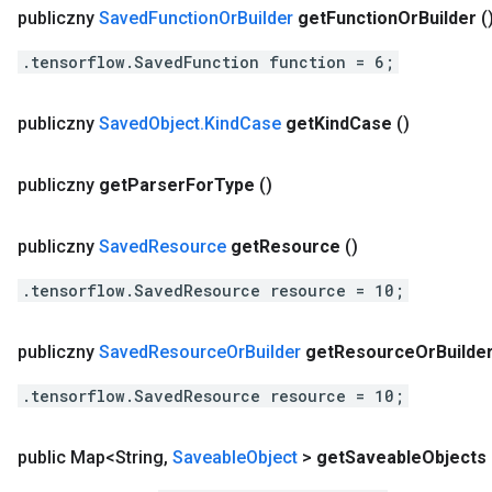
publiczny
Saved
Function
Or
Builder
get
Function
Or
Builder
(
.tensorflow.SavedFunction function = 6;
publiczny
Saved
Object
.
Kind
Case
get
Kind
Case
()
publiczny
get
Parser
For
Type
()
publiczny
Saved
Resource
get
Resource
()
.tensorflow.SavedResource resource = 10;
publiczny
Saved
Resource
Or
Builder
get
Resource
Or
Builde
.tensorflow.SavedResource resource = 10;
public Map<String
,
Saveable
Object
>
get
Saveable
Objects