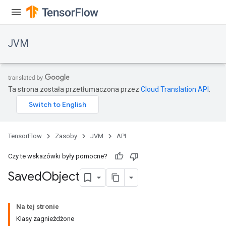
JVM
Ta strona została przetłumaczona przez
Cloud Translation API
.
TensorFlow
Zasoby
JVM
API
Czy te wskazówki były pomocne?
Saved
Object
ions
Na tej stronie
Klasy zagnieżdżone