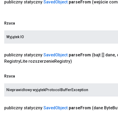
publiczny statyczny
Saved
Object
parse
From
(wejście com
Rzuca
Wyjątek IO
publiczny statyczny
Saved
Object
parse
From
(bajt [] dane
,
Registry
Lite rozszerzenie
Registry)
Rzuca
Nieprawidłowy wyjątekProtocolBufferException
publiczny statyczny
Saved
Object
parse
From
(dane Byte
Bu