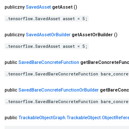
publiczny
Saved
Asset
get
Asset
()
.tensorflow.SavedAsset asset = 5;
publiczny
Saved
Asset
Or
Builder
get
Asset
Or
Builder
()
.tensorflow.SavedAsset asset = 5;
public
Saved
Bare
Concrete
Function
get
Bare
Concrete
Func
.tensorflow.SavedBareConcreteFunction bare_concre
public
Saved
Bare
Concrete
Function
Or
Builder
get
Bare
Conc
.tensorflow.SavedBareConcreteFunction bare_concre
public
Trackable
Object
Graph
.
Trackable
Object
.
Object
Refer