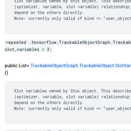
 Slot variables owned by this object. This describe
 (optimizer, variable, slot variable) relationship;
 depend on the others directly.

 Note: currently only valid if kind == "user_object
repeated .tensorflow.TrackableObjectGraph.Trackab
slot_variables = 3;
public List<
Trackable
Object
Graph
.
Trackable
Object
.
Slot
Var
()
 Slot variables owned by this object. This describe
 (optimizer, variable, slot variable) relationship;
 depend on the others directly.

 Note: currently only valid if kind == "user_object