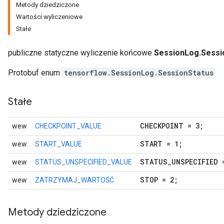
Metody dziedziczone
Wartości wyliczeniowe
Stałe
publiczne statyczne wyliczenie końcowe
SessionLog.Sessi
Protobuf enum
tensorflow.SessionLog.SessionStatus
Stałe
CHECKPOINT = 3;
wew
CHECKPOINT_VALUE
START = 1;
wew
START_VALUE
STATUS
_
UNSPECIFIED 
wew
STATUS_UNSPECIFIED_VALUE
STOP = 2;
wew
ZATRZYMAJ_WARTOŚĆ
Metody dziedziczone