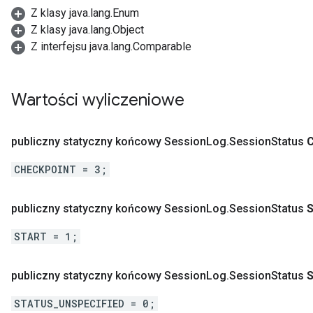
Z klasy java.lang.Enum
Z klasy java.lang.Object
Z interfejsu java.lang.Comparable
Wartości wyliczeniowe
publiczny statyczny końcowy Session
Log
.
Session
Status
CHECKPOINT = 3;
publiczny statyczny końcowy Session
Log
.
Session
Status
START = 1;
publiczny statyczny końcowy Session
Log
.
Session
Status
STATUS_UNSPECIFIED = 0;