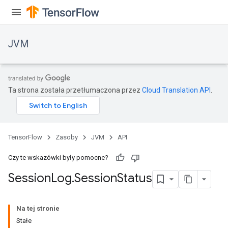
JVM
Ta strona została przetłumaczona przez
Cloud Translation API
.
TensorFlow
Zasoby
JVM
API
Czy te wskazówki były pomocne?
Session
Log
.
Session
Status
Na tej stronie
Stałe