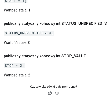
START = 1;
Wartość stała:
1
publiczny statyczny końcowy int
STATUS
_
UNSPECIFIED
_
V
STATUS_UNSPECIFIED = 0;
Wartość stała:
0
publiczny statyczny końcowy int
STOP
_
VALUE
STOP = 2;
Wartość stała:
2
Czy te wskazówki były pomocne?