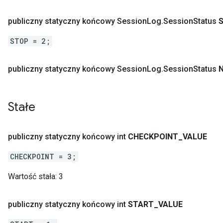
publiczny statyczny końcowy Session
Log
.
Session
Status
STOP = 2;
publiczny statyczny końcowy Session
Log
.
Session
Status
Stałe
publiczny statyczny końcowy int
CHECKPOINT
_
VALUE
CHECKPOINT = 3;
ent
Wartość stała:
3
publiczny statyczny końcowy int
START
_
VALUE