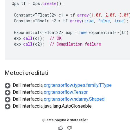
Ops
tf
=
Ops
.
create
();
Constant<TFloat32>
c1
=
tf
.
array
(
1.0f
,
2.0f
,
3.0f
Constant<TBool>
c2
=
tf
.
array
(
true
,
false
,
true
);
Exponential<TFloat32>
exp
=
new
Exponential
<>
(
tf
)
exp
.
call
(
c1
);
// OK
exp
.
call
(
c2
);
// Compilation failure
Metodi ereditati
Dall'interfaccia
org.tensorflow.types.family.TType
Dall'interfaccia
org.tensorflow.Tensor
Dall'interfaccia
org.tensorflow.ndarray.Shaped
Dall'interfaccia java.lang.AutoCloseable
Questa pagina è stata utile?