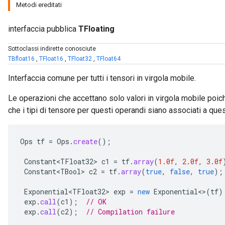
Metodi ereditati
interfaccia pubblica
TFloating
Sottoclassi indirette conosciute
TBfloat16
,
TFloat16
,
TFloat32
,
TFloat64
Interfaccia comune per tutti i tensori in virgola mobile.
Le operazioni che accettano solo valori in virgola mobile poi
che i tipi di tensore per questi operandi siano associati a que
Ops
tf
=
Ops
.
create
();
r
Constant<TFloat32>
c1
=
tf
.
array
(
1.0f
,
2.0f
,
3.0f
Constant<TBool>
c2
=
tf
.
array
(
true
,
false
,
true
);
Exponential<TFloat32>
exp
=
new
Exponential
<>
(
tf
)
exp
.
call
(
c1
);
// OK
exp
.
call
(
c2
);
// Compilation failure