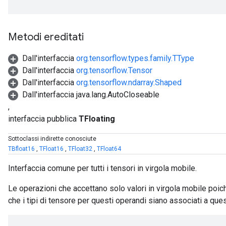
Metodi ereditati
Dall'interfaccia
org.tensorflow.types.family.TType
Dall'interfaccia
org.tensorflow.Tensor
Dall'interfaccia
org.tensorflow.ndarray.Shaped
Dall'interfaccia java.lang.AutoCloseable
,
interfaccia pubblica
TFloating
Sottoclassi indirette conosciute
TBfloat16
,
TFloat16
,
TFloat32
,
TFloat64
Interfaccia comune per tutti i tensori in virgola mobile.
Le operazioni che accettano solo valori in virgola mobile poi
che i tipi di tensore per questi operandi siano associati a que