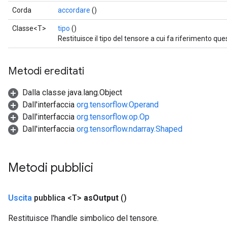
Corda
accordare
()
Classe<T>
tipo
()
Restituisce il tipo del tensore a cui fa riferimento qu
Metodi ereditati
Dalla classe java.lang.Object
Dall'interfaccia
org.tensorflow.Operand
Dall'interfaccia
org.tensorflow.op.Op
Dall'interfaccia
org.tensorflow.ndarray.Shaped
Metodi pubblici
Uscita
pubblica <T>
as
Output
()
Restituisce l'handle simbolico del tensore.