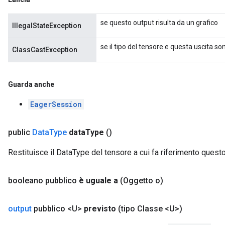
se questo output risulta da un grafico
IllegalStateException
se il tipo del tensore e questa uscita 
ClassCastException
Guarda anche
EagerSession
public
Data
Type
data
Type
()
Restituisce il DataType del tensore a cui fa riferimento quest
booleano pubblico
è uguale a
(Oggetto o)
output
pubblico <U>
previsto
(tipo Classe <U>)