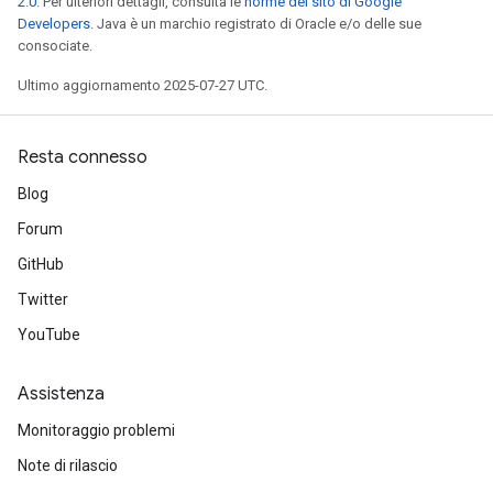
2.0
. Per ulteriori dettagli, consulta le
norme del sito di Google
Developers
. Java è un marchio registrato di Oracle e/o delle sue
consociate.
Ultimo aggiornamento 2025-07-27 UTC.
Resta connesso
Blog
Forum
GitHub
Twitter
YouTube
Assistenza
Monitoraggio problemi
Note di rilascio