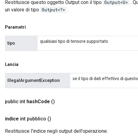
Restituisce questo oggetto Output con il tipo
Output<U>
. Q
un valore di tipo
Output<?>
.
Parametri
qualsiasi tipo di tensore supportato
tipo
Lancia
se il tipo di dati effettivo di que
IllegalArgumentException
public int
hash
Code
()
indice
int pubblico
()
Restituisce l'indice negli output dell'operazione.