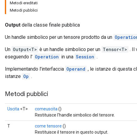
Metodi ereditati
Metodi pubblici
Output
della classe finale pubblica
Un handle simbolico per un tensore prodotto da un
Operatio
Un
Output<T>
è un handle simbolico per un
Tensor<T>
. Il
eseguendo l'
Operation
in una
Session
.
Implementando l'interfaccia
Operand
, le istanze di questa 
istanze
Op
.
Metodi pubblici
Uscita
<T>
comeuscita
()
Restituisce l'handle simbolico del tensore.
ions
T
come tensore
()
Restituisce il tensore in questo output.