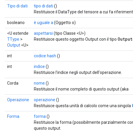
Tipo di dati
tipo di dati
()
Restituisce il DataType del tensore a cui fa riferimen
booleano
è uguale a
(Oggetto o)
<U estende
aspettarsi
(tipo Classe <U>)
Output
TType
>
Restituisce questo oggetto Output con il tipo
Output
<U>
int
codice hash
()
int
indice
()
Restituisce l'indice negli output dell'operazione.
Corda
nome
()
Restituisce il nome completo di questo output (aka
r
Operazione
operazione
()
Restituisce questa unità di calcolo come una singola
Forma
forma
()
Restituisce la forma (possibilmente parzialmente con
questo output.