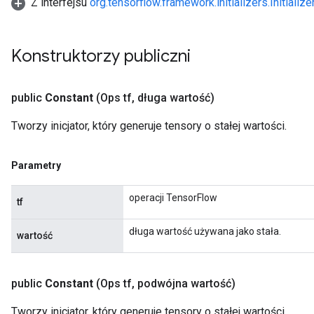
Z interfejsu
org.tensorflow.framework.initializers.Initialize
Konstruktorzy publiczni
public
Constant
(Ops tf
,
długa wartość)
Tworzy inicjator, który generuje tensory o stałej wartości.
Parametry
operacji TensorFlow
tf
długa wartość używana jako stała.
wartość
public
Constant
(Ops tf
,
podwójna wartość)
Tworzy inicjator, który generuje tensory o stałej wartości.