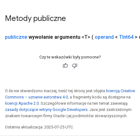
Metody publiczne
publiczne
wywołanie argumentu
<T>
(
operand
<
TInt64
> 
Czy te wskazówki były pomocne?
O ile nie stwierdzono inaczej, treść tej strony jest objęta
licencją Creative
Commons – uznanie autorstwa 4.0
, a fragmenty kodu są dostępne na
licencji Apache 2.0
. Szczegółowe informacje na ten temat zawierają
zasady dotyczące witryny Google Developers
. Java jest zastrzeżonym
znakiem towarowym firmy Oracle i jej podmiotów stowarzyszonych.
Ostatnia aktualizacja: 2025-07-25 UTC.