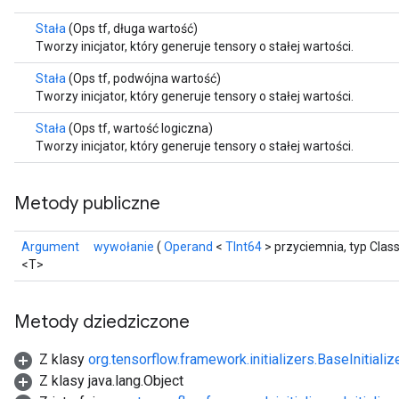
Stała
(Ops tf, długa wartość)
Tworzy inicjator, który generuje tensory o stałej wartości.
Stała
(Ops tf, podwójna wartość)
Tworzy inicjator, który generuje tensory o stałej wartości.
Stała
(Ops tf, wartość logiczna)
Tworzy inicjator, który generuje tensory o stałej wartości.
r
Metody publiczne
Argument
wywołanie
(
Operand
<
TInt64
> przyciemnia, typ Clas
<T>
Metody dziedziczone
Z klasy
org.tensorflow.framework.initializers.BaseInitializ
Z klasy java.lang.Object