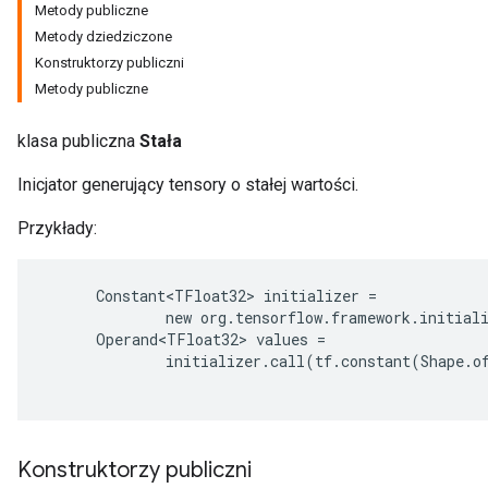
Metody publiczne
Metody dziedziczone
Konstruktorzy publiczni
Metody publiczne
klasa publiczna
Stała
Inicjator generujący tensory o stałej wartości.
Przykłady:
ions
      Constant<TFloat32> initializer =

              new org.tensorflow.framework.initiali
      Operand<TFloat32> values =

              initializer.call(tf.constant(Shape.o
Konstruktorzy publiczni