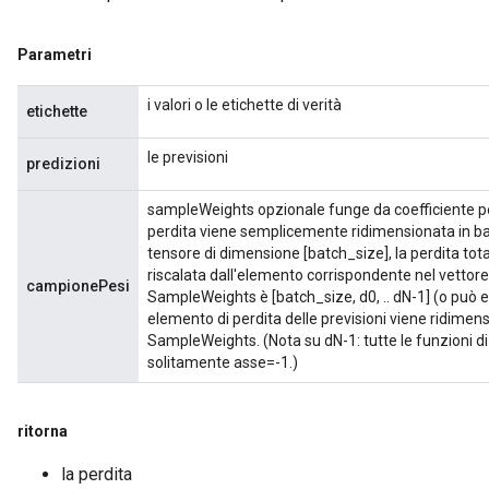
Parametri
i valori o le etichette di verità
etichette
le previsioni
predizioni
sampleWeights opzionale funge da coefficiente per 
perdita viene semplicemente ridimensionata in ba
tensore di dimensione [batch_size], la perdita to
riscalata dall'elemento corrispondente nel vettor
campionePesi
SampleWeights è [batch_size, d0, .. dN-1] (o può
elemento di perdita delle previsioni viene ridimen
SampleWeights. (Nota su dN-1: tutte le funzioni di
solitamente asse=-1.)
ritorna
la perdita