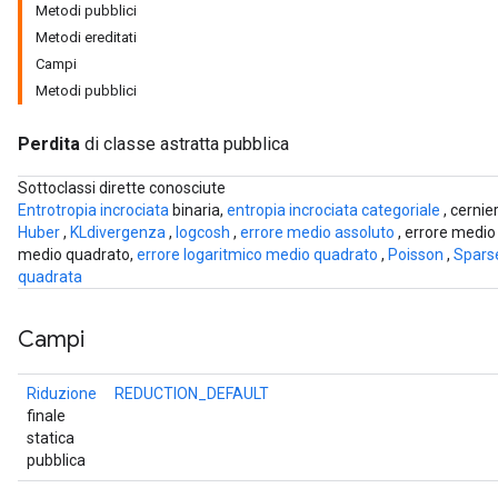
Metodi pubblici
Metodi ereditati
Campi
Metodi pubblici
Perdita
di classe astratta pubblica
Sottoclassi dirette conosciute
Entrotropia incrociata
binaria,
entropia incrociata
categoriale
, cernie
Huber
,
KLdivergenza
,
logcosh
,
errore medio assoluto
, errore medio
medio quadrato,
errore logaritmico medio quadrato
,
Poisson
,
Spars
quadrata
Campi
Riduzione
REDUCTION_DEFAULT
ions
finale
statica
pubblica