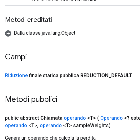
Metodi ereditati
Dalla classe java.lang.Object
Campi
Riduzione
finale statica pubblica
REDUCTION
_
DEFAULT
Metodi pubblici
public abstract
Chiamata
operando
<T>
(
Operando
<? est
operando
<T>
,
operando
<T> sample
Weights)
Genera un operando che calcola la perdita.