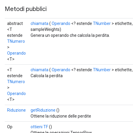
Metodi pubblici
abstract
chiamata
(
Operando
<? estende
TNumber
> etichette
<T
sampleWeights)
estende
Genera un operando che calcola la perdita.
TNumero
>
Operando
<T>
<T
chiamata
(
Operando
<? estende
TNumber
> etichette
estende
Calcola la perdita
TNumero
r
>
Operando
<T>
Riduzione
getRiduzione
()
Ottiene la riduzione delle perdite
Op
ottieni TF
()
Ottiene le operazioni TensorFlow