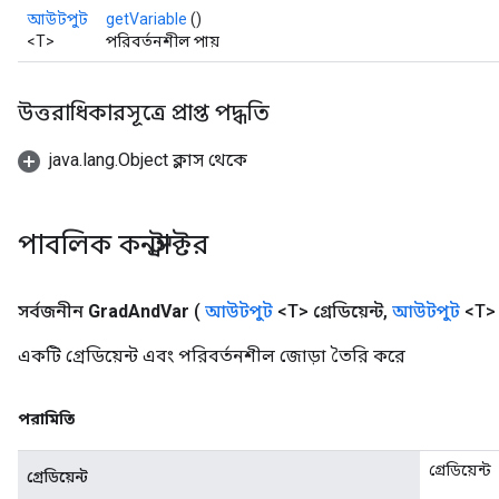
আউটপুট
getVariable
()
<T>
পরিবর্তনশীল পায়
উত্তরাধিকারসূত্রে প্রাপ্ত পদ্ধতি
java.lang.Object ক্লাস থেকে
পাবলিক কনস্ট্রাক্টর
r
সর্বজনীন
Grad
And
Var
(
আউটপুট
<T> গ্রেডিয়েন্ট
,
আউটপুট
<T> 
একটি গ্রেডিয়েন্ট এবং পরিবর্তনশীল জোড়া তৈরি করে
পরামিতি
গ্রেডিয়েন্ট
গ্রেডিয়েন্ট