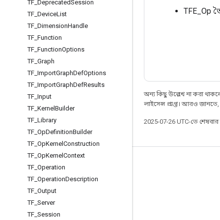
TF
_
Deprecated
Session
TFE_Op তৈ
TF
_
Device
List
TF
_
Dimension
Handle
TF
_
Function
TF
_
Function
Options
TF
_
Graph
TF
_
Import
Graph
Def
Options
TF
_
Import
Graph
Def
Results
অন্য কিছু উল্লেখ না করা থাকলে,
TF
_
Input
লাইসেন্স প্রাপ্ত। আরও জানতে
TF
_
Kernel
Builder
TF
_
Library
2025-07-26 UTC-তে শেষবা
TF
_
Op
Definition
Builder
TF
_
Op
Kernel
Construction
TF
_
Op
Kernel
Context
সবসময় যুক্ত থাকুন
TF
_
Operation
TF
_
Operation
Description
ব্লগ
TF
_
Output
ফোরাম
TF
_
Server
GitHub
TF
_
Session