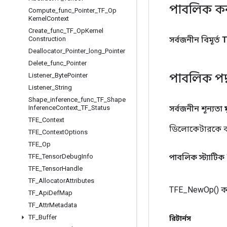
পাবলিক কনস্ট
Compute
_
func
_
Pointer
_
TF
_
Op
Kernel
Context
Create
_
func
_
TF
_
Op
Kernel
সর্বজনীন বিমূর্ত
T
Construction
Deallocator
_
Pointer
_
long
_
Pointer
Delete
_
func
_
Pointer
পাবলিক পদ
Listener
_
Byte
Pointer
Listener
_
String
Shape
_
inference
_
func
_
TF
_
Shape
সর্বজনীন শূন্যতা
Inference
Context
_
TF
_
Status
TFE
_
Context
ডিলোকেটারকে কল 
TFE
_
Context
Options
TFE
_
Op
পাবলিক স্ট্যাটিক
TFE
_
Tensor
Debug
Info
TFE
_
Tensor
Handle
TF
_
Allocator
Attributes
TFE_NewOp() ক
TF
_
Api
Def
Map
TF
_
Attr
Metadata
TF
_
Buffer
রিটার্নস