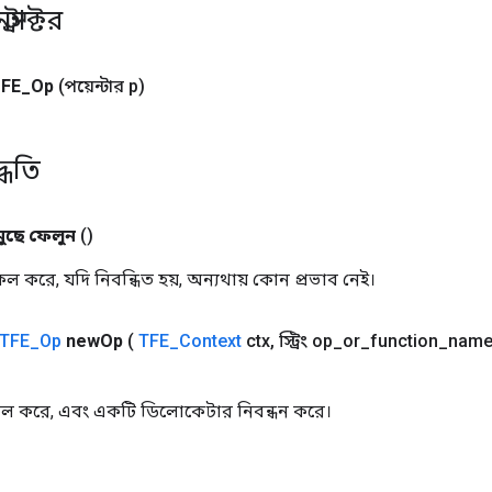
্রাক্টর
FE
_
Op
(পয়েন্টার p)
্ধতি
মুছে ফেলুন
()
করে, যদি নিবন্ধিত হয়, অন্যথায় কোন প্রভাব নেই।
TFE
_
Op
new
Op
(
TFE
_
Context
ctx
,
স্ট্রিং op
_
or
_
function
_
nam
ল করে, এবং একটি ডিলোকেটার নিবন্ধন করে।