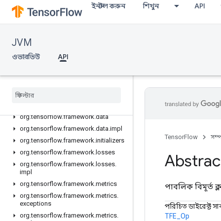
ইনস্টল করুন
শিখুন
API
API
JVM
এক নজরে
org.tensorflow
ওভারভিউ
API
org.tensorflow.exceptions
org
.
tensorflow
.
framework
.
activations
org
.
tensorflow
.
framework
.
constraints
org
.
tensorflow
.
framework
.
data
org
.
tensorflow
.
framework
.
data
.
impl
TensorFlow
সম্
org
.
tensorflow
.
framework
.
initializers
org
.
tensorflow
.
framework
.
losses
Abstrac
org
.
tensorflow
.
framework
.
losses
.
impl
org
.
tensorflow
.
framework
.
metrics
পাবলিক বিমূর্ত ক্
org
.
tensorflow
.
framework
.
metrics
.
exceptions
পরিচিত ডাইরেক্ট সাব
org
.
tensorflow
.
framework
.
metrics
.
TFE_Op