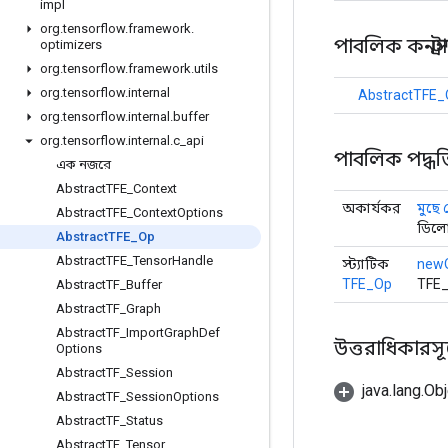
impl
org
.
tensorflow
.
framework
.
পাবলিক কনস্ট্র
optimizers
org
.
tensorflow
.
framework
.
utils
org
.
tensorflow
.
internal
AbstractTFE_
org
.
tensorflow
.
internal
.
buffer
org
.
tensorflow
.
internal
.
c
_
api
পাবলিক পদ্ধত
এক নজরে
Abstract
TFE
_
Context
অকার্যকর
মুছে
Abstract
TFE
_
Context
Options
ডিলো
Abstract
TFE
_
Op
Abstract
TFE
_
Tensor
Handle
স্ট্যাটিক
new
TFE_Op
TFE_
Abstract
TF
_
Buffer
Abstract
TF
_
Graph
Abstract
TF
_
Import
Graph
Def
উত্তরাধিকারসূত্র
Options
Abstract
TF
_
Session
java.lang.Obj
Abstract
TF
_
Session
Options
Abstract
TF
_
Status
Abstract
TF
_
Tensor