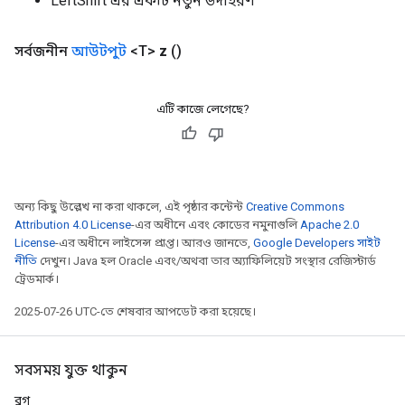
LeftShift এর একটি নতুন উদাহরণ
সর্বজনীন
আউটপুট
<T>
z
()
এটি কাজে লেগেছে?
অন্য কিছু উল্লেখ না করা থাকলে, এই পৃষ্ঠার কন্টেন্ট
Creative Commons
Attribution 4.0 License
-এর অধীনে এবং কোডের নমুনাগুলি
Apache 2.0
License
-এর অধীনে লাইসেন্স প্রাপ্ত। আরও জানতে,
Google Developers সাইট
নীতি
দেখুন। Java হল Oracle এবং/অথবা তার অ্যাফিলিয়েট সংস্থার রেজিস্টার্ড
ট্রেডমার্ক।
2025-07-26 UTC-তে শেষবার আপডেট করা হয়েছে।
সবসময় যুক্ত থাকুন
ব্লগ