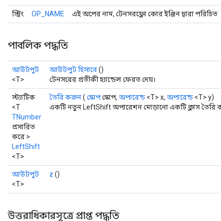
স্ট্রিং
OP_NAME
এই অপের নাম, টেনসরফ্লো কোর ইঞ্জিন দ্বারা পরিচিত
পাবলিক পদ্ধতি
আউটপুট
আউটপুট হিসাবে
()
<T>
টেনসরের প্রতীকী হ্যান্ডেল ফেরত দেয়।
স্ট্যাটিক
তৈরি করুন
(
স্কোপ
স্কোপ,
অপারেন্ড
<T> x,
অপারেন্ড
<T> y)
<T
একটি নতুন LeftShift অপারেশন মোড়ানো একটি ক্লাস তৈরি ক
TNumber
প্রসারিত
করে >
LeftShift
<T>
আউটপুট
z
()
<T>
উত্তরাধিকারসূত্রে প্রাপ্ত পদ্ধতি