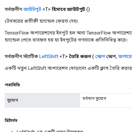
সর্বজনীন
আউটপুট
<T>
হিসাবে আউটপুট
()
টেনসরের প্রতীকী হ্যান্ডেল ফেরত দেয়।
TensorFlow অপারেশনের ইনপুট হল অন্য TensorFlow অপারেশনে
হ্যান্ডেল পেতে ব্যবহৃত হয় যা ইনপুটের গণনাকে প্রতিনিধিত্ব করে।
সর্বজনীন স্ট্যাটিক
Left
Shift
<T>
তৈরি করুন
(
স্কোপ
স্কোপ
,
অপারেন
একটি নতুন LeftShift অপারেশন মোড়ানো একটি ক্লাস তৈরি করার 
পরামিতি
বর্তমান সুযোগ
সুযোগ
রিটার্নস