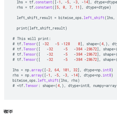
lhs
=
tf
.
constant
(
[-
1
,
-
5
,
-
3
,
-
14
]
,
dtype
=
dtyp
rhs
=
tf
.
constant
(
[
5
,
0
,
7
,
11
]
,
dtype
=
dtype
)
left_shift_result
=
bitwise_ops
.
left_shift
(
lhs
,
print
(
left_shift_result
)
#
This
will
print
:
#
tf
.
Tensor
(
[
-
32
-
5
-
128
0
]
,
shape
=
(
4
,),
dt
#
tf
.
Tensor
(
[
-
32
-
5
-
384
-
28672
]
,
shape
=
#
tf
.
Tensor
(
[
-
32
-
5
-
384
-
28672
]
,
shape
=
#
tf
.
Tensor
(
[
-
32
-
5
-
384
-
28672
]
,
shape
=
lhs
=
np
.
array
(
[-
2
,
64
,
101
,
32
]
,
dtype
=
np
.
int8
)
rhs
=
np
.
array
(
[-
1
,
-
5
,
-
3
,
-
14
]
,
dtype
=
np
.
int8
)
bitwise_ops
.
left_shift
(
lhs
,
rhs
)
#
<
tf
.
Tensor
:
shape
=
(
4
,),
dtype
=
int8
,
numpy
=
array
ধ্রুবক