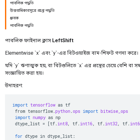
পাবলিক পদ্ধতি
উত্তরাধিকারসূত্রে প্রাপ্ত পদ্ধতি
ধ্রুবক
পাবলিক পদ্ধতি
পাবলিক ফাইনাল ক্লাস
LeftShift
Elementwise `x` এবং `y`-এর বিটওয়াইজ বাম-শিফট গণনা করে।
যদি `y` ঋণাত্মক হয়, বা বিটগুলিতে `x` এর প্রস্থের চেয়ে বেশি বা
সংজ্ঞায়িত করা হয়।
উদাহরণ:
r
import
tensorflow
as
tf
from
tensorflow
.
python
.
ops
import
bitwise_ops
import
numpy
as
np
dtype_list
=
[
tf
.
int8
,
tf
.
int16
,
tf
.
int32
,
tf
.
int6
for
dtype
in
dtype_list
: