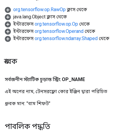
org.tensorflow.op.RawOp
ক্লাস থেকে
java.lang.Object ক্লাস থেকে
ইন্টারফেস
org.tensorflow.op.Op
থেকে
ইন্টারফেস
org.tensorflow.Operand
থেকে
ইন্টারফেস
org.tensorflow.ndarray.Shaped
থেকে
ধ্রুবক
সর্বজনীন স্ট্যাটিক চূড়ান্ত স্ট্রিং
OP
_
NAME
এই অপের নাম, টেনসরফ্লো কোর ইঞ্জিন দ্বারা পরিচিত
ধ্রুবক মান:
"বাম শিফট"
পাবলিক পদ্ধতি