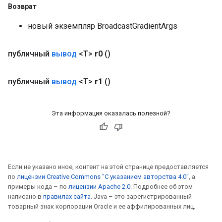
Возврат
новый экземпляр BroadcastGradientArgs
публичный
вывод
<T>
r0
()
публичный
вывод
<T>
r1
()
Эта информация оказалась полезной?
Если не указано иное, контент на этой странице предоставляется
по
лицензии Creative Commons "С указанием авторства 4.0"
, а
примеры кода – по
лицензии Apache 2.0
. Подробнее об этом
написано в
правилах сайта
. Java – это зарегистрированный
товарный знак корпорации Oracle и ее аффилированных лиц.