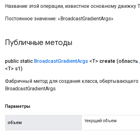
Название этой операции, известное основному движку T
Постоянное значение:
«BroadcastGradientArgs»
Публичные методы
public static
Broadcast
Gradient
Args
<T>
create
(область
<T> s1)
Фабричный метод для создания класса, обертывающег
BroadcastGradientArgs.
Параметры
текущий объем
объем