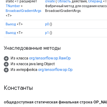
static <T расширяет
create
(
Область
действия,
Операнд
<T
TNumber
>
Фабричный метод для создания класс
BroadcastGradientArgs
BroadcastGradientArgs.
<T>
Выход
<Т>
р0
()
Выход
<Т>
р1
()
Унаследованные методы
Из класса
org.tensorflow.op.RawOp
Из класса java.lang.Object
Из интерфейса
org.tensorflow.op.Op
Константы
общедоступная статическая финальная строка
OP
_
NA