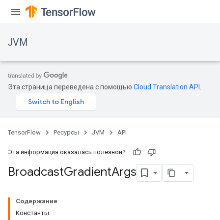
JVM
Эта страница переведена с помощью
Cloud Translation API
.
TensorFlow
Ресурсы
JVM
API
Эта информация оказалась полезной?
Broadcast
Gradient
Args
Содержание
Константы