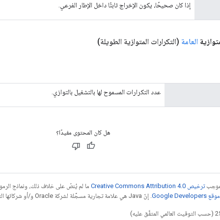
إذا كان صحيحًا، يكون الإخراج ثابتًا داخل الإطار الفرعي.
توازية
العامة
(التكرارات المتوازية الطويلة)
عدد التكرارات المسموح لها بالتشغيل بالتوازي.
هل كان المحتوى مفيدًا؟
بموجب
ترخيص Creative Commons Attribution 4.0‏
ما لم يُنصّ على خلاف ذلك، ونماذج الر
Google Dev‏
. إنّ Java هي علامة تجارية مسجَّلة لشركة Oracle و/أو شركائها التابعين.