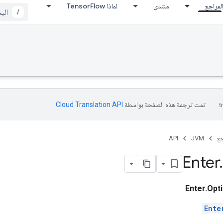
لمراجع
منتدى
لماذا TensorFlow
/
تمت ترجمة هذه الصفحة بواسطة
Cloud Translation API‏
.
جع
JVM
API
Enter
.
Enter.Opt
Ente