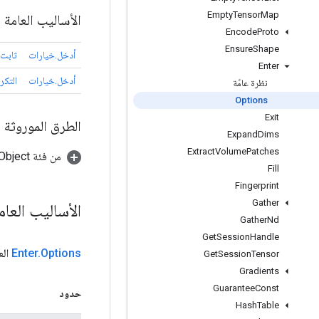
Empty
Tensor
Map
الأساليب العامة
Encode
Proto
Ensure
Shape
أدخل.خيارات
ثابت
Enter
أدخل.خيارات
التكر
نظرة عامّة
Options
Exit
الطرق الموروثة
Expand
Dims
Extract
Volume
Patches
من فئة java.lang.Object
Fill
Fingerprint
Gather
الأساليب العا
Gather
Nd
Get
Session
Handle
Options
.
Enter
الع
Get
Session
Tensor
Gradients
Guarantee
Const
حدود
Hash
Table