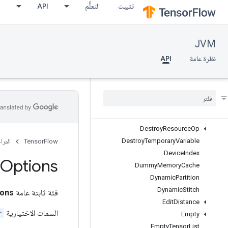
تثبيت
التعلُّم
API
ا
Concat
Constant
ConsumeMutexLock
JVM
ControlTrigger
Copy
نظرة عامة
API
CopyHost
Count
Up
To
Decode
Proto
Deep
Copy
Delete
Session
Tensor
Destroy
Resource
Op
Destroy
Temporary
Variable
TensorFlow
المرا
Device
Index
Options
Dummy
Memory
Cache
Dynamic
Partition
Dynamic
Stitch
فئة ثابتة عامة
ions
Edit
Distance
السمات الاختيارية
r
Empty
Empty
Tensor
List