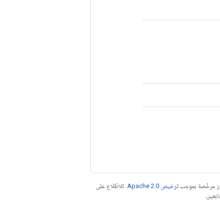
موز مرخّصة بموجب
ترخيص Apache 2.0‏
. للاطّلاع على