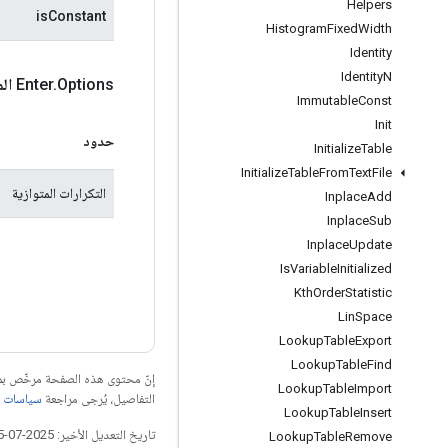
Helpers
isConstant
Histogram
Fixed
Width
Identity
Identity
N
Options
.
Enter
الم
Immutable
Const
Init
حدود
Initialize
Table
Initialize
Table
From
Text
File
التكرارات المتوازية
Inplace
Add
Inplace
Sub
Inplace
Update
Is
Variable
Initialized
Kth
Order
Statistic
Lin
Space
Lookup
Table
Export
Lookup
Table
Find
إنّ محتوى هذه الصفحة مرخّص 
Lookup
Table
Import
التفاصيل، يُرجى مراجعة
سياسات موقع elopers
Lookup
Table
Insert
تاريخ التعديل الأخير: 2025-07-25 (حسب التوقيت العالمي المتفَّق عليه)
Lookup
Table
Remove