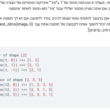
בהינתן `קלט` טנסור, פעולה זו מכניסה מימד של 1 ב"ציר" אינדקס המ
; אם אתה מציין מספר שלילי עבור 'ציר' הוא נספר לאחור מהסוף.
אם ברצונך להוסיף ממד אצווה לרכיב בודד. לדוגמה, אם יש לך תמונה אח
r
of
shape
[
2
]
ms
(
t
,
0
))
==
>
[
1
,
2
]
ms
(
t
,
1
))
==
>
[
2
,
1
]
ms
(
t
,
-
1
))
==
>
[
2
,
1
]
sor
of
shape
[
2
,
3
,
5
]
ms
(
t2
,
0
))
==
>
[
1
,
2
,
3
,
5
]
ms
(
t2
,
2
))
==
>
[
2
,
3
,
1
,
5
]
ms
(
t2
,
3
))
==
>
[
2
,
3
,
5
,
1
]