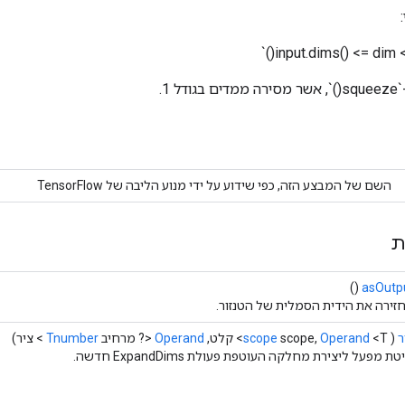
 1.
השם של המבצע הזה, כפי שידוע על ידי מנוע הליבה של TensorFlow
ת
()
asOutp
זירה את הידית הסמלית של הטנזור.
ר
(
<T> קלט,
Operand
scope,
scope
Operand
<? מרחיב
Tnumber
> ציר)
ת מפעל ליצירת מחלקה העוטפת פעולת ExpandDims חדשה.