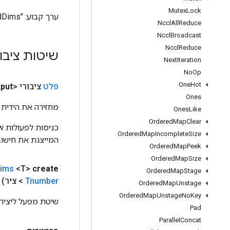
Mutex
Lock
ערך קבוע:
"ExpandDims"
Nccl
All
Reduce
Nccl
Broadcast
Nccl
Reduce
שיטות ציבו
Next
Iteration
No
Op
One
Hot
פלט
ציבורי <T>
put
Ones
מחזירה את הידית 
Ones
Like
Ordered
Map
Clear
Ordered
Map
Incomplete
Size
המייצגת את חישוב
Ordered
Map
Peek
Ordered
Map
Size
ims
<T>
create
Ordered
Map
Stage
Tnumber
> ציר)
Ordered
Map
Unstage
Ordered
Map
Unstage
No
Key
שיטת מפעל ליצירת מחלק
Pad
Parallel
Concat