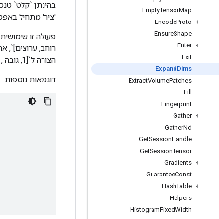
Empty
Tensor
Map
'ציר' מתחיל באפס
Encode
Proto
Ensure
Shape
פעולה זו שימושית 
Enter
Exit
הצורה ל`[1, גובה , רוחב, ערוצים]`.
Expand
Dims
דוגמאות נוספות:
Extract
Volume
Patches
Fill
Fingerprint
Gather
Gather
Nd
Get
Session
Handle
Get
Session
Tensor
Gradients
Guarantee
Const
Hash
Table
Helpers
Histogram
Fixed
Width