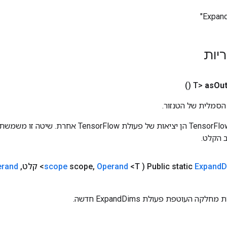
ריות
()
as
Out
הסמלית של הטנזור.
כניסות לפעולות TensorFlow הן יציאות של פעולת rFlow
 הקלט.
D
Expand
Public static
(
<T> קלט
Operand
,
scope
scope
,
erand
ה העוטפת פעולת ExpandDims חדשה.