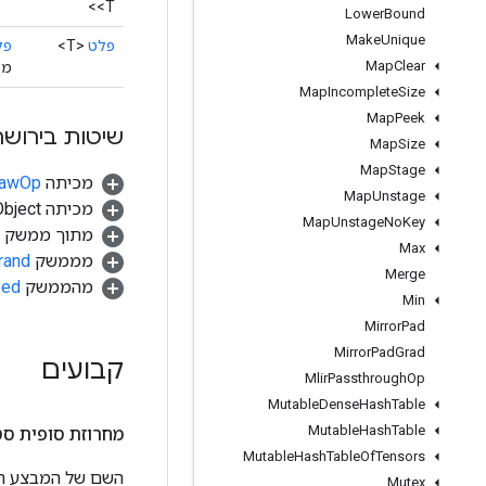
<T>
Lower
Bound
Make
Unique
פלט
<T>
פל
Map
Clear
מכ
Map
Incomplete
Size
Map
Peek
שיטות בירושה
Map
Size
Map
Stage
מכיתה
.RawOp
Map
Unstage
מכיתה java.lang.Object
Map
Unstage
No
Key
מתוך ממשק
Max
מממשק
rand
Merge
מהממשק
ped
Min
Mirror
Pad
Mirror
Pad
Grad
קבועים
Mlir
Passthrough
Op
Mutable
Dense
Hash
Table
Mutable
Hash
Table
מחרוזת סופית סט
Mutable
Hash
Table
Of
Tensors
השם של המבצע הזה, כפ
Mutex