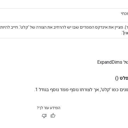
כחי
ra
Expa
לט
()
ים כמו 'קלט', אך לצורתו נוסף ממד נוסף בגודל 1.
המידע עזר לך?