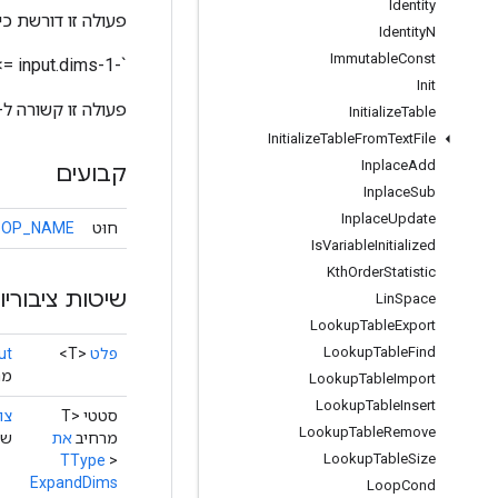
Identity
פעולה זו דורשת כי:
Identity
N
Immutable
Const
`-1-input.dims() <= dim <= input.dims()`
Init
פעולה זו קשורה ל-`squeeze()`, אשר מסירה ממדים בגודל
Initialize
Table
Initialize
Table
From
Text
File
Inplace
Add
קבועים
Inplace
Sub
Inplace
Update
חוּט
OP_NAME
Is
Variable
Initialized
Kth
Order
Statistic
שיטות ציבוריו
Lin
Space
Lookup
Table
Export
Lookup
Table
Find
פלט
<T>
ut
מח
Lookup
Table
Import
Lookup
Table
Insert
סטטי <T
צו
Lookup
Table
Remove
מרחיב
את
שיט
Lookup
Table
Size
TType
>
ExpandDims
Loop
Cond