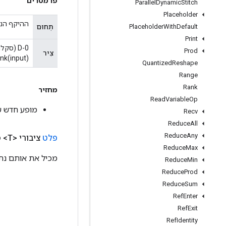
פרמטרים
Parallel
Dynamic
Stitch
Placeholder
ההיקף הנו
תְחוּם
Placeholder
With
Default
Print
Prod
צִיר
nk(input)]`.
Quantized
Reshape
Range
Rank
מחזיר
Read
Variable
Op
מופע חדש של ndDims
Recv
Reduce
All
Reduce
Any
פלט
ציבורי <T>
פ
Reduce
Max
מכיל את אותם נתונ
Reduce
Min
Reduce
Prod
Reduce
Sum
Ref
Enter
Ref
Exit
Ref
Identity