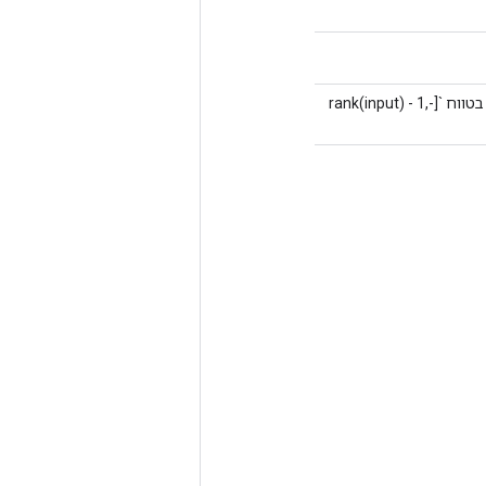
0-D (סקלר). מציין את אינדקס הממדים שבו יש להרחיב את הצורה של 'קלט'. חייב להיות בטווח `[-rank(input) - 1,