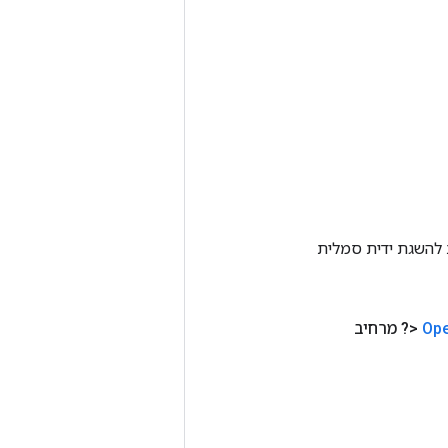
Tenso אחרת. שיטה זו משמשת להשגת ידית סמלית
Op
<? מרחיב