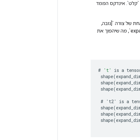
מדים של הצורה של `קלט`. אינדקס הממד
ת של צורה `[גובה,
רוחב, ערוצים]`, אתה יכול להפוך אותה לקבוצה של תמונה אחת עם `expand_dims(image, 0)`, מה שיהפוך את
#
't'
is
a
tenso
shape
(
expand_di
shape
(
expand_di
shape
(
expand_di
#
'
t2
'
is
a
ten
shape
(
expand_di
shape
(
expand_di
shape
(
expand_di