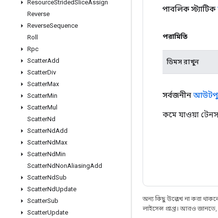
Resource
Strided
Slice
Assign
পাবলিক স্ট্যাটিক
Reverse
Reverse
Sequence
পরামিতি
Roll
Rpc
Scatter
Add
ডিমস রাখুন
Scatter
Div
Scatter
Max
সর্বজনীন
আউটপু
Scatter
Min
Scatter
Mul
কমে যাওয়া টেন
Scatter
Nd
Scatter
Nd
Add
Scatter
Nd
Max
Scatter
Nd
Min
Scatter
Nd
Non
Aliasing
Add
Scatter
Nd
Sub
Scatter
Nd
Update
অন্য কিছু উল্লেখ না করা থাকলে,
Scatter
Sub
লাইসেন্স প্রাপ্ত। আরও জানতে
Scatter
Update