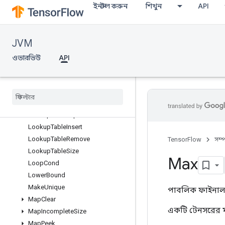
ইনস্টল করুন
শিখুন
API
InitializeTableFromTextFile
InplaceAdd
InplaceSub
JVM
InplaceUpdate
IsVariableInitialized
ওভারভিউ
API
KthOrderStatistic
Lin
Space
Lookup
Table
Export
Lookup
Table
Find
Lookup
Table
Import
Lookup
Table
Insert
Lookup
Table
Remove
TensorFlow
সম্
Lookup
Table
Size
Max
Loop
Cond
Lower
Bound
Make
Unique
পাবলিক ফাইনাল 
Map
Clear
একটি টেনসরের মা
Map
Incomplete
Size
Map
Peek