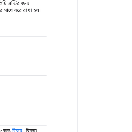
টি এন্ট্রির জন্য
1 এর সাথে ধরে রাখা হয়।
> অক্ষ,
বিকল্প...
বিকল্প)