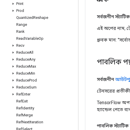
Print
Prod
সর্বজনীন স্ট্যাটিক চূ
Quantized
Reshape
Range
এই অপের নাম, টে
Rank
Read
Variable
Op
ধ্রুবক মান:
"সর্বোচ
Recv
Reduce
All
Reduce
Any
পাবলিক পদ
Reduce
Max
Reduce
Min
সর্বজনীন
আউটপু
Reduce
Prod
Reduce
Sum
টেনসরের প্রতীকী 
Ref
Enter
Ref
Exit
TensorFlow অপা
Ref
Identity
হ্যান্ডেল পেতে ব
Ref
Merge
Ref
Next
Iteration
পাবলিক স্ট্যাটিক
Ref
Select