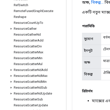
অক্ষ
,
বিকল্প
.
.
.
বিক
Ref
Switch
Remote
Fused
Graph
Execute
একটি নতুন ম্যাক
Reshape
Resource
Count
Up
To
পরামিতি
Resource
Gather
Resource
Gather
Nd
বর্ত
সুযোগ
Resource
Scatter
Add
Resource
Scatter
Div
টেন
ইনপুট
Resource
Scatter
Max
Resource
Scatter
Min
মাত্র
অক্ষ
Resource
Scatter
Mul
Resource
Scatter
Nd
Add
ঐচ্ছ
বিকল্প
Resource
Scatter
Nd
Max
Resource
Scatter
Nd
Min
Resource
Scatter
Nd
Sub
রিটার্নস
Resource
Scatter
Nd
Update
Resource
Scatter
Sub
ম্যাক্সের 
Resource
Scatter
Update