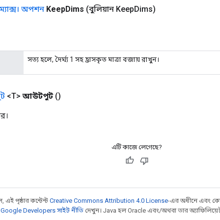
ম্যাক্স। অপশন
Keep
Dims
(বুলিয়ান Keep
Dims)
সত্য হলে, দৈর্ঘ্য 1 সহ হ্রাসকৃত মাত্রা বজায় রাখুন।
ট
<T>
আউটপুট
()
সর।
এটি কাজে লেগেছে?
 এই পৃষ্ঠার কন্টেন্ট
Creative Commons Attribution 4.0 License
-এর অধীনে এবং কো
,
Google Developers সাইট নীতি
দেখুন। Java হল Oracle এবং/অথবা তার অ্যাফিলিয়েট সংস