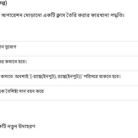
ল্প)
্স অপারেশন মোড়ানো একটি ক্লাস তৈরি করার কারখানা পদ্ধতি।
মান সুযোগ
সর কমাতে হবে।
া কমাতে. অবশ্যই `[-র‌্যাঙ্ক(ইনপুট), র‌্যাঙ্ক(ইনপুট))` পরিসরে থাকতে হবে।
িক বৈশিষ্ট্য মান বহন করে
একটি নতুন উদাহরণ