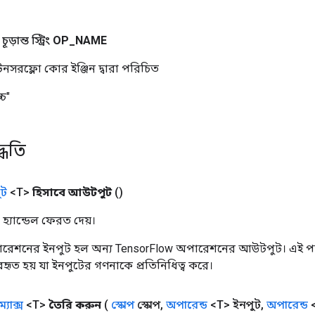
ড়ান্ত স্ট্রিং
OP
_
NAME
নসরফ্লো কোর ইঞ্জিন দ্বারা পরিচিত
্চ"
্ধতি
ট
<T>
হিসাবে আউটপুট
()
হ্যান্ডেল ফেরত দেয়।
রেশনের ইনপুট হল অন্য TensorFlow অপারেশনের আউটপুট। এই পদ্
্যবহৃত হয় যা ইনপুটের গণনাকে প্রতিনিধিত্ব করে।
ম্যাক্স
<T>
তৈরি করুন
(
স্কোপ
স্কোপ
,
অপারেন্ড
<T> ইনপুট
,
অপারেন্ড
<