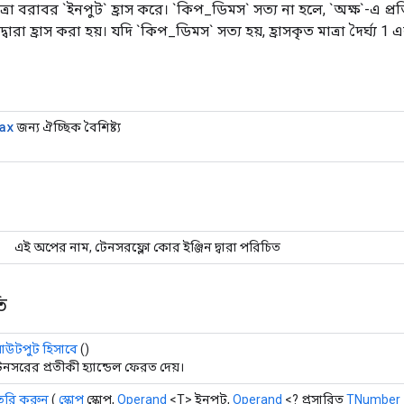
মাত্রা বরাবর `ইনপুট` হ্রাস করে। `কিপ_ডিমস` সত্য না হলে, `অক্ষ`-এ প্রতি
 দ্বারা হ্রাস করা হয়। যদি `কিপ_ডিমস` সত্য হয়, হ্রাসকৃত মাত্রা দৈর্ঘ্য 
ax
জন্য ঐচ্ছিক বৈশিষ্ট্য
এই অপের নাম, টেনসরফ্লো কোর ইঞ্জিন দ্বারা পরিচিত
ি
উটপুট হিসাবে
()
েনসরের প্রতীকী হ্যান্ডেল ফেরত দেয়।
ৈরি করুন
(
স্কোপ
স্কোপ,
Operand
<T> ইনপুট,
Operand
<? প্রসারিত
TNumber