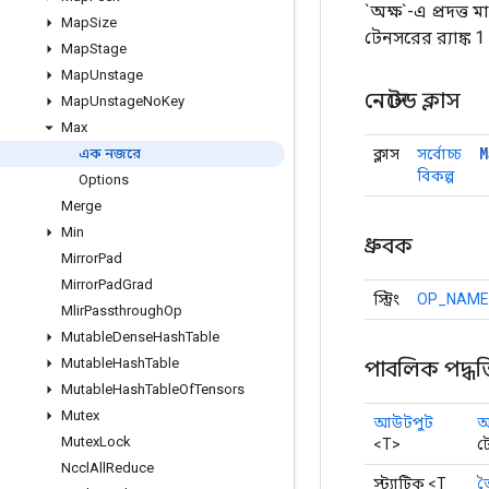
`অক্ষ`-এ প্রদত্ত 
Map
Size
টেনসরের র‍্যাঙ্ক 1
Map
Stage
Map
Unstage
নেস্টেড ক্লাস
Map
Unstage
No
Key
Max
M
ক্লাস
সর্বোচ্চ
এক নজরে
বিকল্প
Options
Merge
Min
ধ্রুবক
Mirror
Pad
Mirror
Pad
Grad
স্ট্রিং
OP_NAME
Mlir
Passthrough
Op
Mutable
Dense
Hash
Table
Mutable
Hash
Table
পাবলিক পদ্ধত
Mutable
Hash
Table
Of
Tensors
Mutex
আউটপুট
আ
Mutex
Lock
<T>
ট
Nccl
All
Reduce
স্ট্যাটিক <T
ত