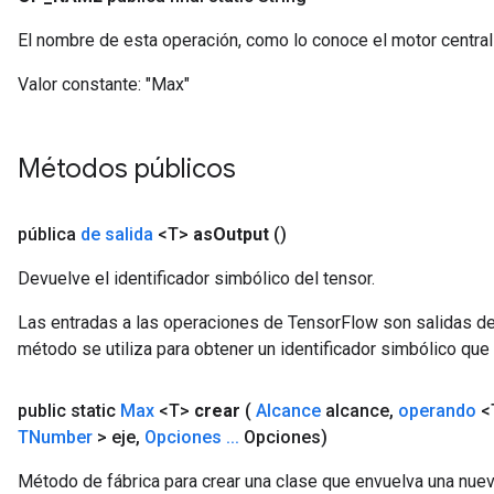
El nombre de esta operación, como lo conoce el motor centra
Valor constante:
"Max"
Métodos públicos
pública
de salida
<T>
as
Output
()
Devuelve el identificador simbólico del tensor.
Las entradas a las operaciones de TensorFlow son salidas de
método se utiliza para obtener un identificador simbólico que 
public static
Max
<T>
crear
(
Alcance
alcance
,
operando
<
TNumber
> eje
,
Opciones
.
.
.
Opciones)
Método de fábrica para crear una clase que envuelva una nue