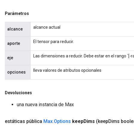
Parámetros
alcance actual
alcance
El tensor para reducir.
aporte
Las dimensiones a reducir. Debe estar en el rango `[-r
eje
lleva valores de atributos opcionales
opciones
Devoluciones
una nueva instancia de Max
estáticas pública
Max
.
Options
keep
Dims
(keep
Dims boole