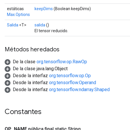
estáticas
keepDims
(Boolean keepDims)
Max.Options
Salida
<T>
salida
()
El tensor reducido.
Métodos heredados
De la clase
org.tensorflow.op.RawOp
De la clase java.lang.Object
Desde la interfaz
org.tensorflow.op.Op
Desde la interfaz
org.tensorflow.Operand
Desde la interfaz
org.tensorflow.ndarray.Shaped
Constantes
OP
_
NAME
pública final static String