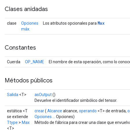
Clases anidadas
Max
clase
Opciones
Los atributos opcionales para
máx.
Constantes
Cuerda
OP_NAME
El nombre de esta operación, como lo conoc
Métodos públicos
Salida
<T>
asOutput
()
Devuelve el identificador simbólico del tensor.
estática <T
crear
(
Alcance
alcance,
operando
<T> de entrada,
o
se extiende
Opciones ...
Opciones)
Ttype
>
Max
Método de fábrica para crear una clase que envuel
<T>