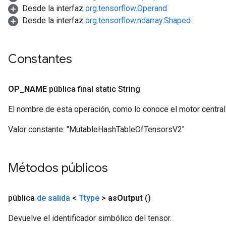
Desde la interfaz
org.tensorflow.Operand
Desde la interfaz
org.tensorflow.ndarray.Shaped
Constantes
OP
_
NAME
pública final static String
El nombre de esta operación, como lo conoce el motor centra
Valor constante:
"MutableHashTableOfTensorsV2"
Métodos públicos
pública
de salida
<
Ttype
>
as
Output
()
Devuelve el identificador simbólico del tensor.