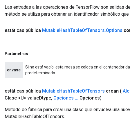
Las entradas a las operaciones de TensorFlow son salidas de
método se utiliza para obtener un identificador simbólico que 
estáticas pública
Mutable
Hash
Table
Of
Tensors
.
Options
co
Parámetros
Si no está vacío, esta mesa se coloca en el contenedor dad
envase
predeterminado.
estáticas pública
Mutable
Hash
Table
Of
Tensors
crean
(
Al
Clase <U> value
Dtype
,
Opciones
.
.
.
Opciones)
Método de fábrica para crear una clase que envuelva una nue
MutableHashTableOfTensors.