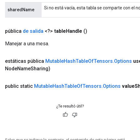
Si no está vacía, esta tabla se comparte con el n
sharedName
pública
de salida
<?>
table
Handle
()
Manejar a una mesa.
estáticas pública
Mutable
Hash
Table
Of
Tensors
.
Options
us
Node
Name
Sharing)
public static
Mutable
Hash
Table
Of
Tensors
.
Options
value
S
¿Te resultó útil?
Salvo que se indique lo contrario, el contenido de esta página está