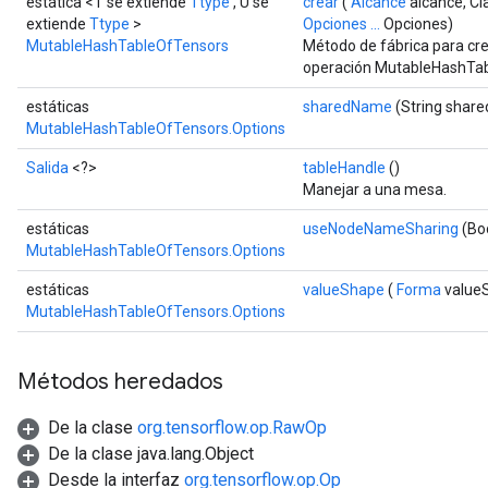
estática <T se extiende
Ttype
, U se
crear
(
Alcance
alcance, Cl
extiende
Ttype
>
Opciones ...
Opciones)
MutableHashTableOfTensors
Método de fábrica para cr
operación MutableHashTab
estáticas
sharedName
(String shar
MutableHashTableOfTensors.Options
Salida
<?>
tableHandle
()
Manejar a una mesa.
estáticas
useNodeNameSharing
(Bo
MutableHashTableOfTensors.Options
estáticas
valueShape
(
Forma
value
MutableHashTableOfTensors.Options
Métodos heredados
De la clase
org.tensorflow.op.RawOp
De la clase java.lang.Object
Desde la interfaz
org.tensorflow.op.Op