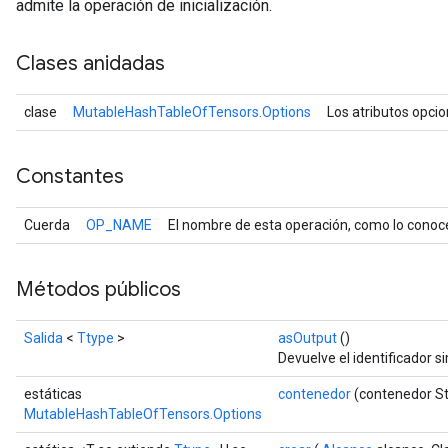
admite la operación de inicialización.
Clases anidadas
clase
MutableHashTableOfTensors.Options
Los atributos opci
Constantes
Cuerda
OP_NAME
El nombre de esta operación, como lo conoc
Métodos públicos
Salida
<
Ttype
>
asOutput
()
Devuelve el identificador si
estáticas
contenedor
(contenedor St
MutableHashTableOfTensors.Options