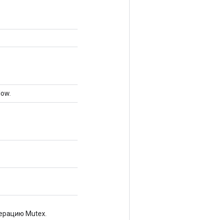
low.
ерацию Mutex.