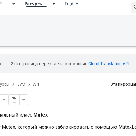
PI
Ресурсы
Ещё
Эта страница переведена с помощью
Cloud Translation API
.
сурсы
JVM
API
Эта информац
нальный класс
Mutex
с Mutex, который можно заблокировать с помощью MutexLo