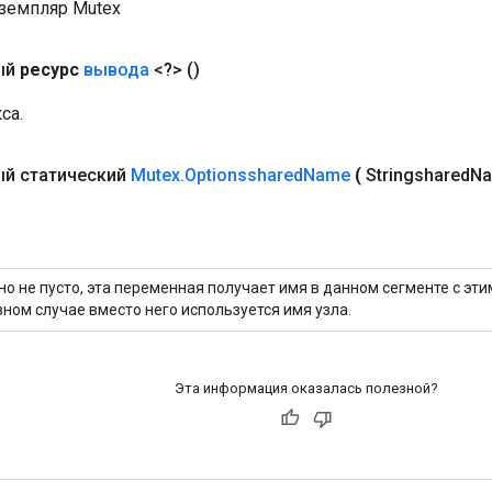
земпляр Mutex
ый
ресурс
вывода
<?>
()
са.
й статический
Mutex
.
Optionsshared
Name
(
Stringshared
Na
но не пусто, эта переменная получает имя в данном сегменте с эт
ном случае вместо него используется имя узла.
Эта информация оказалась полезной?