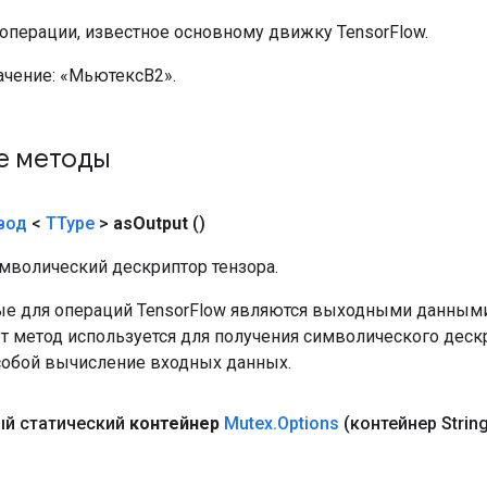
 операции, известное основному движку TensorFlow.
ачение:
«МьютексВ2».
е методы
вод
<
TType
>
as
Output
()
мволический дескриптор тензора.
е для операций TensorFlow являются выходными данными
от метод используется для получения символического деск
собой вычисление входных данных.
й статический
контейнер
Mutex
.
Options
(контейнер Strin