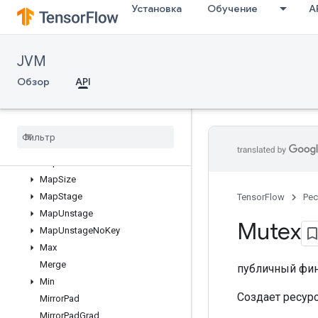
Установка
Обучение
A
LookupTableImport
LookupTableInsert
LookupTableRemove
JVM
LookupTableSize
LoopCond
Обзор
API
LowerBound
Make
Unique
Map
Clear
Map
Incomplete
Size
Map
Peek
Map
Size
Map
Stage
TensorFlow
Ре
Map
Unstage
Mutex
Map
Unstage
No
Key
Max
Merge
публичный фи
Min
Создает ресур
Mirror
Pad
Mirror
Pad
Grad