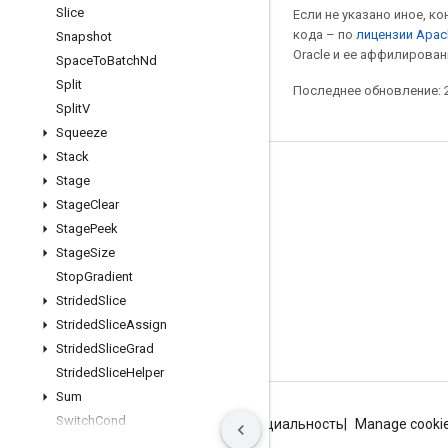
Slice
Если не указано иное, к
кода – по
лицензии Apac
Snapshot
Oracle и ее аффилирован
Space
To
Batch
Nd
Split
Последнее обновление: 2
Split
V
Squeeze
Stack
Мы в социальных сетях
Stage
Stage
Clear
Блог
Stage
Peek
Форум
Stage
Size
GitHub
Stop
Gradient
Strided
Slice
Twitter
Strided
Slice
Assign
YouTube
Strided
Slice
Grad
Strided
Slice
Helper
Sum
Switch
Cond
Условия использования
Конфиденциальность
Manage cooki
Temporary
Variable