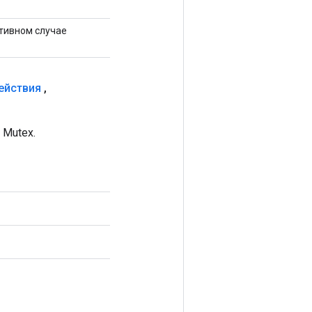
отивном случае
ействия
,
Mutex.