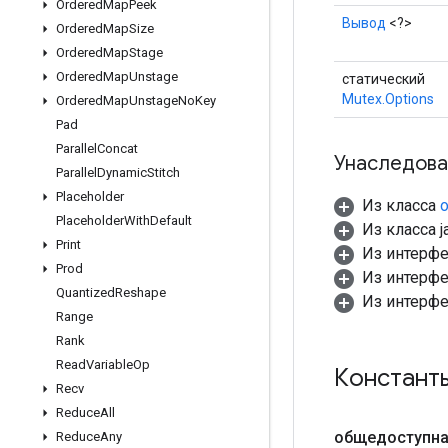
Ordered
Map
Peek
Вывод
<?>
Ordered
Map
Size
Ordered
Map
Stage
Ordered
Map
Unstage
статический
Mutex.Options
Ordered
Map
Unstage
No
Key
Pad
Parallel
Concat
Унаследова
Parallel
Dynamic
Stitch
Placeholder
Из класса
o
Placeholder
With
Default
Из класса ja
Print
Из интерф
Prod
Из интерф
Quantized
Reshape
Из интерф
Range
Rank
Read
Variable
Op
Констант
Recv
Reduce
All
общедоступна
Reduce
Any