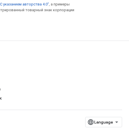
С указанием авторства 4.0"
, а примеры
гистрированный товарный знак корпорации
а
к