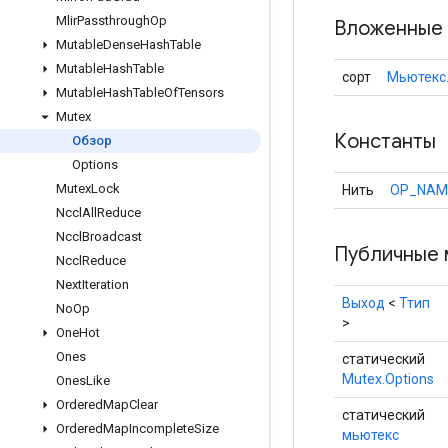
Mlir
Passthrough
Op
Вложенные 
Mutable
Dense
Hash
Table
Mutable
Hash
Table
сорт
Мьютекс
Mutable
Hash
Table
Of
Tensors
Mutex
Константы
Обзор
Options
Mutex
Lock
Нить
OP_NAM
Nccl
All
Reduce
Nccl
Broadcast
Публичные 
Nccl
Reduce
Next
Iteration
Выход
<
Ттип
No
Op
>
One
Hot
Ones
статический
Mutex.Options
Ones
Like
Ordered
Map
Clear
статический
Ordered
Map
Incomplete
Size
мьютекс