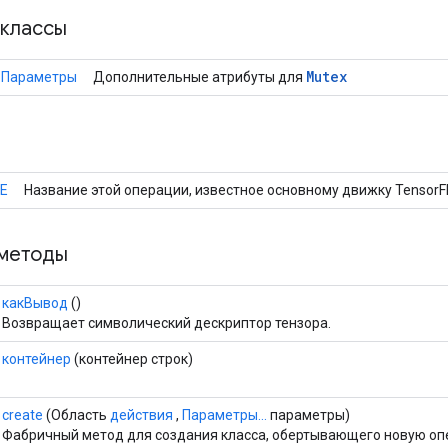
классы
Mutex
.Параметры
Дополнительные атрибуты для
E
Название этой операции, известное основному движку TensorF
методы
какВывод
()
Возвращает символический дескриптор тензора.
контейнер
(контейнер строк)
create
(Область
действия
,
Параметры...
параметры)
Фабричный метод для создания класса, обертывающего новую оп