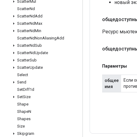
Scatter
Mul
новый эк
Scatter
Nd
Scatter
Nd
Add
общедоступн
Scatter
Nd
Max
Scatter
Nd
Min
Ресурс мьютек
Scatter
Nd
Non
Aliasing
Add
Scatter
Nd
Sub
общедоступны
Scatter
Nd
Update
Scatter
Sub
Параметры
Scatter
Update
Select
Если о
общее
Send
против
имя
Set
Diff1d
Set
Size
Shape
Shape
N
Shapes
Size
Skipgram