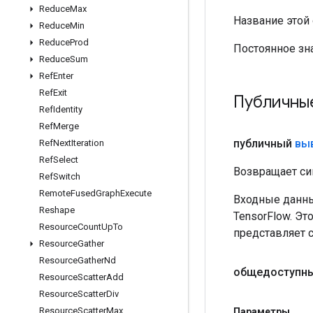
Reduce
Max
Название этой
Reduce
Min
Reduce
Prod
Постоянное зн
Reduce
Sum
Ref
Enter
Ref
Exit
Публичны
Ref
Identity
Ref
Merge
публичный
вы
Ref
Next
Iteration
Ref
Select
Возвращает си
Ref
Switch
Remote
Fused
Graph
Execute
Входные данны
Reshape
TensorFlow. Эт
Resource
Count
Up
To
представляет 
Resource
Gather
Resource
Gather
Nd
общедоступны
Resource
Scatter
Add
Resource
Scatter
Div
Resource
Scatter
Max
Параметры