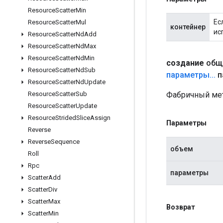
Resource
Scatter
Min
Ес
Resource
Scatter
Mul
контейнер
ис
Resource
Scatter
Nd
Add
Resource
Scatter
Nd
Max
Resource
Scatter
Nd
Min
создание
общ
Resource
Scatter
Nd
Sub
параметры
.
.
.
п
Resource
Scatter
Nd
Update
Фабричный мет
Resource
Scatter
Sub
Resource
Scatter
Update
Resource
Strided
Slice
Assign
Параметры
Reverse
Reverse
Sequence
объем
Roll
Rpc
параметры
Scatter
Add
Scatter
Div
Scatter
Max
Возврат
Scatter
Min