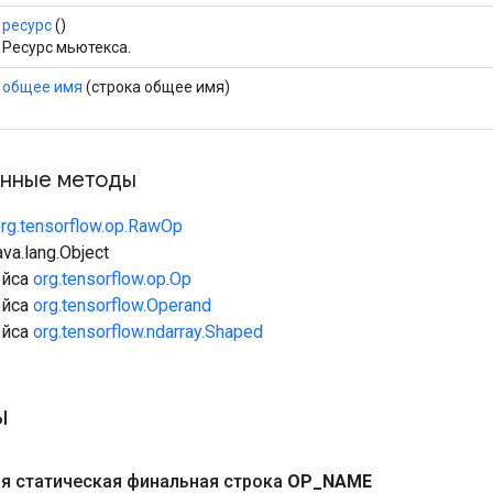
ресурс
()
Ресурс мьютекса.
общее имя
(строка общее имя)
нные методы
rg.tensorflow.op.RawOp
va.lang.Object
ейса
org.tensorflow.op.Op
ейса
org.tensorflow.Operand
ейса
org.tensorflow.ndarray.Shaped
ы
я статическая финальная строка
OP
_
NAME