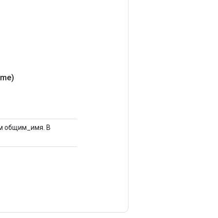
me)
им общим_имя. В