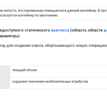
ли непусто, эта переменная помещается в данный контейнер. В пр
пользуется контейнер по умолчанию.
едоступного статического
мьютекса
(область области
д
араметры)
од для создания класса, обертывающего новую операцию 
текущий объем
содержит значения необязательных атрибутов