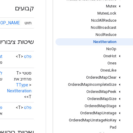
Mutex
קבועים
Mutex
Lock
Nccl
All
Reduce
חוּט
OP_NAME
Nccl
Broadcast
Nccl
Reduce
שיטות ציבוריו
Next
Iteration
No
Op
One
Hot
פלט
<T>
ut
מח
Ones
Ones
Like
סטטי <T
לי
Ordered
Map
Clear
מרחיב את
שי
Ordered
Map
Incomplete
Size
TType
>
NextIteration
Ordered
Map
Peek
<T>
Ordered
Map
Size
Ordered
Map
Stage
פלט
<T>
פ
Ordered
Map
Unstage
או
Ordered
Map
Unstage
No
Key
Pad
שיטות בירושה