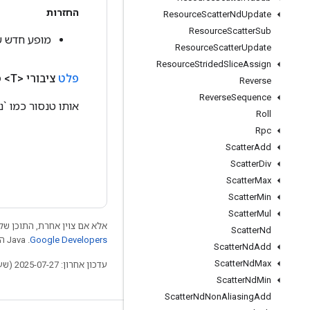
החזרות
Resource
Scatter
Nd
Update
Resource
Scatter
Sub
מופע חדש של teration
Resource
Scatter
Update
Resource
Strided
Slice
Assign
פלט
ציבורי <T>
פ
Reverse
Reverse
Sequence
אותו טנסור כמו `נת
Roll
Rpc
Scatter
Add
Scatter
Div
Scatter
Max
Scatter
Min
Scatter
Mul
אלא אם צוין אחרת, התוכן של 
Scatter
Nd
Google Developers‏
.‏ Java הוא סימן מסחרי רשום של חברת Oracle ו/או של השותפים העצמאיים שלה.
Scatter
Nd
Add
Scatter
Nd
Max
עדכון אחרון: 2025-07-27 (שעון UTC).
Scatter
Nd
Min
Scatter
Nd
Non
Aliasing
Add