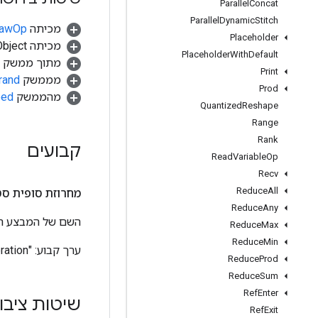
Parallel
Concat
Parallel
Dynamic
Stitch
מכיתה
.RawOp
Placeholder
מכיתה java.lang.Object
Placeholder
With
Default
מתוך ממשק
Print
מממשק
rand
Prod
מהממשק
ped
Quantized
Reshape
Range
Rank
קבועים
Read
Variable
Op
Recv
Reduce
All
מחרוזת סופית סט
Reduce
Any
השם של המבצע הזה, כפ
Reduce
Max
Reduce
Min
ערך קבוע:
"NextIteration"
Reduce
Prod
Reduce
Sum
Ref
Enter
שיטות ציבו
Ref
Exit