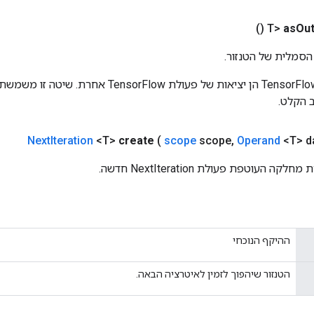
()
as
Out
הסמלית של הטנזור.
כניסות לפעולות TensorFlow הן יציאות של פעולת rFlow
 הקלט.
Next
Iteration
<T>
create
(
scope
scope
,
Operand
<T> d
 העוטפת פעולת NextIteration חדשה.
ההיקף הנוכחי
הטנזור שיהפוך לזמין לאיטרציה הבאה.