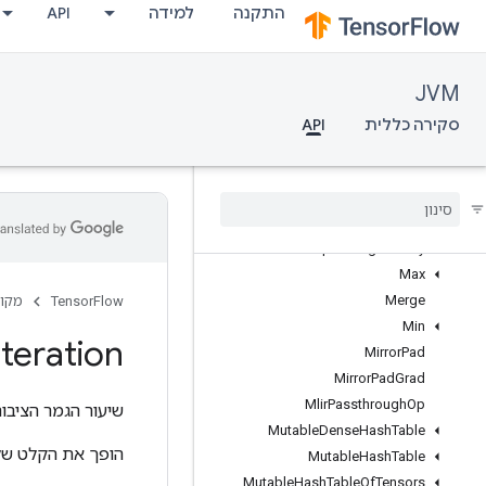
התקנה
למידה
API
LoopCond
LowerBound
MakeUnique
JVM
MapClear
MapIncompleteSize
סקירה כללית
API
MapPeek
Map
Size
Map
Stage
Map
Unstage
Map
Unstage
No
Key
Max
Merge
TensorFlow
מקור
Min
Iteration
Mirror
Pad
Mirror
Pad
Grad
Mlir
Passthrough
Op
שיעור הגמר הציבור
Mutable
Dense
Hash
Table
הופך את הקלט שלו
Mutable
Hash
Table
Mutable
Hash
Table
Of
Tensors