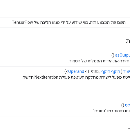
השם של המבצע הזה, כפי שידוע על ידי מנוע הליבה של TensorFlow
ת
()
asOutp
זירה את הידית הסמלית של הטנזור.
צור
(
היקף היקף
, נתוני
<T>)
Operand
טת מפעל ליצירת מחלקה העוטפת פעולת NextIteration חדשה.
לט
()
תו טנסור כמו `נתונים`.