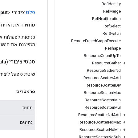
Ref
Identity
Ref
Merge
פלט
ציבורי <T>
put
Ref
Next
Iteration
מחזירה את הידית 
Ref
Select
Ref
Switch
Remote
Fused
Graph
Execute
המייצגת את חישוב
Reshape
Resource
Count
Up
To
סטטי ציבורי
ata)
Resource
Gather
Resource
Gather
Nd
שיטת מפעל ליצירת מחלקה
Resource
Scatter
Add
Resource
Scatter
Div
פרמטרים
Resource
Scatter
Max
Resource
Scatter
Min
תְחוּם
Resource
Scatter
Mul
Resource
Scatter
Nd
Add
נתונים
Resource
Scatter
Nd
Max
Resource
Scatter
Nd
Min
Resource
Scatter
Nd
Sub