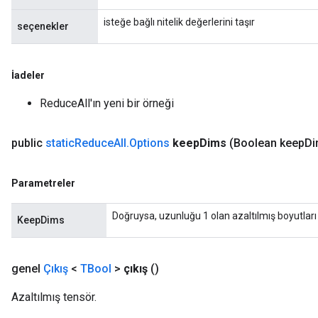
isteğe bağlı nitelik değerlerini taşır
seçenekler
İadeler
ReduceAll'ın yeni bir örneği
public
static
Reduce
All
.
Options
keep
Dims
(Boolean keep
Di
Parametreler
Doğruysa, uzunluğu 1 olan azaltılmış boyutları
KeepDims
genel
Çıkış
<
TBool
>
çıkış
()
Azaltılmış tensör.