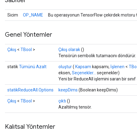
Sabitler
Sicim
OP_NAME
Bu operasyonun TensorFlow çekirdek motoru ta
Genel Yöntemler
Çıkış
<
TBool
>
Çıkış olarak
()
Tensörün sembolik tutamacını döndürür.
statik
Tümünü Azalt
oluştur
(
Kapsam
kapsamı,
İşlenen
<
TBo
eksen,
Seçenekler...
seçenekler)
Yeni bir ReduceAll işlemini saran bir sını
statikReduceAll.Options
keepDims
(Boolean keepDims)
Çıkış
<
TBool
>
çıktı
()
Azaltılmış tensör.
Kalıtsal Yöntemler