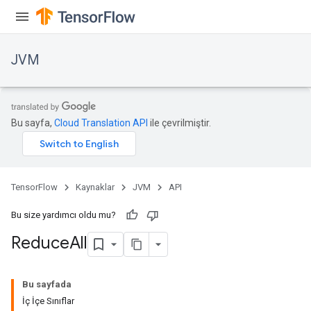
JVM
Bu sayfa,
Cloud Translation API
ile çevrilmiştir.
TensorFlow
Kaynaklar
JVM
API
Bu size yardımcı oldu mu?
Reduce
All
Bu sayfada
İç İçe Sınıflar