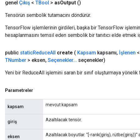
genel
Çıkış
<
TBool
>
as
Output
()
Tensörün sembolik tutamacını döndürür.
TensorFlow işlemlerinin girdileri, başka bir TensorFlow işleminin
hesaplanmasını temsil eden sembolik bir tanıtıcı elde etmek için
public
static
Reduce
All
create
(
Kapsam
kapsamı
,
İşlenen
TNumber
> eksen
,
Seçenekler
.
.
.
seçenekler)
Yeni bir ReduceAll işlemini saran bir sınıf oluşturmaya yönelik 
Parametreler
mevcut kapsam
kapsam
Azaltılacak tensör.
giriş
Azaltılacak boyutlar. "[-rank(giriş), rütbe(giriş))" 
eksen