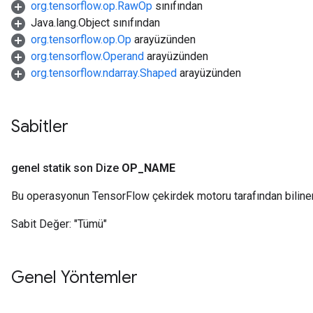
org.tensorflow.op.RawOp
sınıfından
Java.lang.Object sınıfından
org.tensorflow.op.Op
arayüzünden
org.tensorflow.Operand
arayüzünden
org.tensorflow.ndarray.Shaped
arayüzünden
Sabitler
genel statik son Dize
OP
_
NAME
Bu operasyonun TensorFlow çekirdek motoru tarafından biline
Sabit Değer:
"Tümü"
Genel Yöntemler