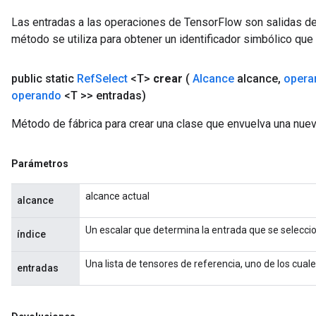
Las entradas a las operaciones de TensorFlow son salidas de
método se utiliza para obtener un identificador simbólico que 
public static
Ref
Select
<T>
crear
(
Alcance
alcance
,
opera
operando
<T >> entradas)
Método de fábrica para crear una clase que envuelva una nue
Parámetros
alcance actual
alcance
Un escalar que determina la entrada que se selecci
índice
Una lista de tensores de referencia, uno de los cuales
entradas