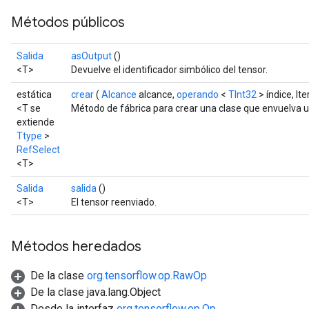
Métodos públicos
Salida
asOutput
()
<T>
Devuelve el identificador simbólico del tensor.
estática
crear
(
Alcance
alcance,
operando
<
TInt32
> índice, It
<T se
Método de fábrica para crear una clase que envuelva 
extiende
Ttype
>
RefSelect
<T>
Salida
salida
()
<T>
El tensor reenviado.
Métodos heredados
De la clase
org.tensorflow.op.RawOp
De la clase java.lang.Object
Desde la interfaz
org.tensorflow.op.Op