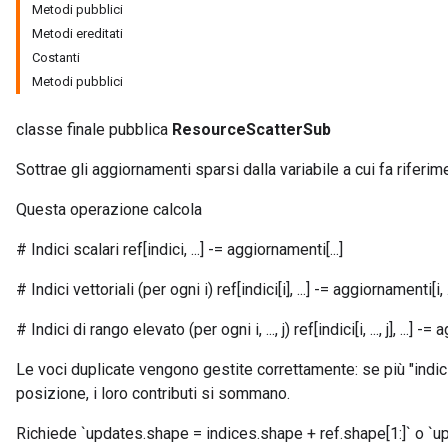
Metodi pubblici
Metodi ereditati
Costanti
Metodi pubblici
classe finale pubblica
ResourceScatterSub
Sottrae gli aggiornamenti sparsi dalla variabile a cui fa riferime
Questa operazione calcola
# Indici scalari ref[indici, ...] -= aggiornamenti[...]
# Indici vettoriali (per ogni i) ref[indici[i], ...] -= aggiornamenti[i, .
# Indici di rango elevato (per ogni i, ..., j) ref[indici[i, ..., j], ...] -= ag
Le voci duplicate vengono gestite correttamente: se più "indic
posizione, i loro contributi si sommano.
Richiede `updates.shape = indices.shape + ref.shape[1:]` o `up