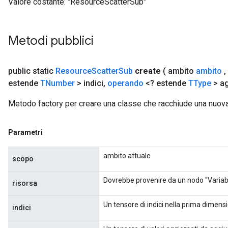
Valore costante:
"ResourceScatterSub"
Metodi pubblici
public static
Resource
Scatter
Sub
create
( ambito
ambito
,
estende
TNumber
> indici
,
operando
<? estende
TType
> ag
Metodo factory per creare una classe che racchiude una nuo
Parametri
ambito attuale
scopo
Dovrebbe provenire da un nodo "Variabi
risorsa
Un tensore di indici nella prima dimensi
indici