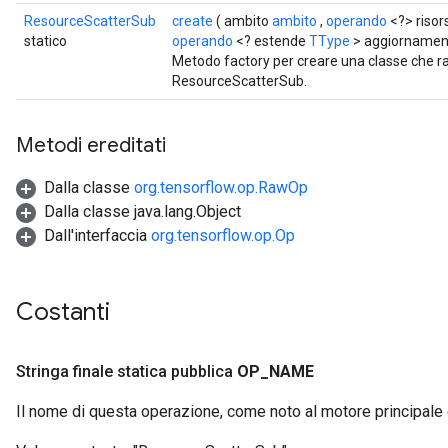
ResourceScatterSub
create
( ambito
ambito
,
operando
<?> risor
statico
operando
<? estende
TType
> aggiornament
Metodo factory per creare una classe che 
ResourceScatterSub.
Metodi ereditati
Dalla classe
org.tensorflow.op.RawOp
Dalla classe java.lang.Object
Dall'interfaccia
org.tensorflow.op.Op
Costanti
Stringa finale statica pubblica
OP
_
NAME
Il nome di questa operazione, come noto al motore principale