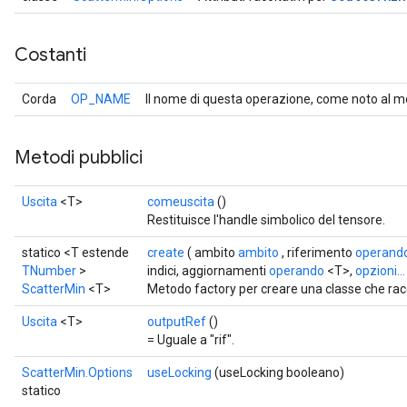
Costanti
Corda
OP_NAME
Il nome di questa operazione, come noto al m
Metodi pubblici
Uscita
<T>
comeuscita
()
Restituisce l'handle simbolico del tensore.
statico <T estende
create
( ambito
ambito
, riferimento
operand
TNumber
>
indici, aggiornamenti
operando
<T>,
opzioni...
ScatterMin
<T>
Metodo factory per creare una classe che ra
Uscita
<T>
outputRef
()
= Uguale a "rif".
ScatterMin.Options
useLocking
(useLocking booleano)
statico