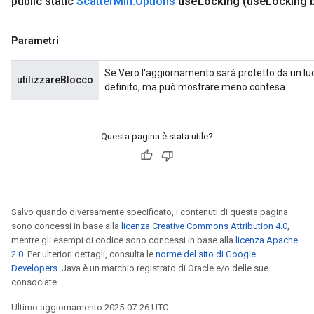
public static
Scatter
Min
.
Options
use
Locking
(use
Locking 
Parametri
Se Vero l'aggiornamento sarà protetto da un luc
utilizzareBlocco
definito, ma può mostrare meno contesa.
Questa pagina è stata utile?
Salvo quando diversamente specificato, i contenuti di questa pagina
sono concessi in base alla
licenza Creative Commons Attribution 4.0
,
mentre gli esempi di codice sono concessi in base alla
licenza Apache
2.0
. Per ulteriori dettagli, consulta le
norme del sito di Google
Developers
. Java è un marchio registrato di Oracle e/o delle sue
consociate.
Ultimo aggiornamento 2025-07-26 UTC.