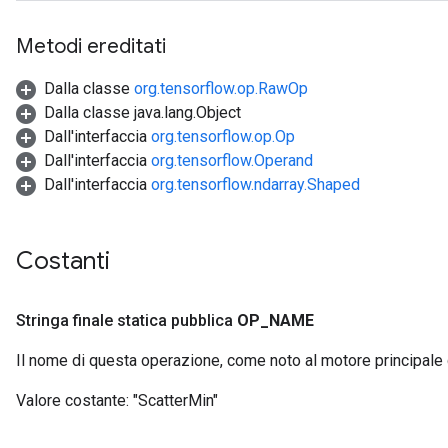
Metodi ereditati
Dalla classe
org.tensorflow.op.RawOp
Dalla classe java.lang.Object
Dall'interfaccia
org.tensorflow.op.Op
Dall'interfaccia
org.tensorflow.Operand
Dall'interfaccia
org.tensorflow.ndarray.Shaped
Costanti
Stringa finale statica pubblica
OP
_
NAME
Il nome di questa operazione, come noto al motore principale
Valore costante:
"ScatterMin"