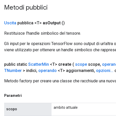
Metodi pubblici
Uscita
pubblica <T>
as
Output
()
Restituisce l'handle simbolico del tensore.
Gli input per le operazioni TensorFlow sono output di un'alt
viene utilizzato per ottenere un handle simbolico che rappresent
public static
Scatter
Min
<T>
create
(
scope
scope
,
operan
TNumber
> indici
,
operando
<T> aggiornamenti
,
opzioni
.
.
.
o
Metodo factory per creare una classe che racchiude una nuov
Parametri
ambito attuale
scopo