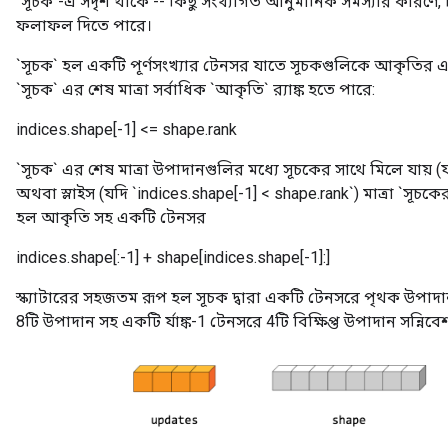
`সূচক`-এ সদৃশ থাকে -- কিছু সংখ্যাগত আনুমানিক সমস্যার কারণে, বি
ফলাফল দিতে পারে।
`সূচক` হল একটি পূর্ণসংখ্যার টেনসর যাতে সূচকগুলিকে আকৃতি
`সূচক` এর শেষ মাত্রা সর্বাধিক `আকৃতি` র‍্যাঙ্ক হতে পারে:
indices.shape[-1] <= shape.rank
`সূচক` এর শেষ মাত্রা উপাদানগুলির মধ্যে সূচকের সাথে মিলে যায় (
অথবা স্লাইস (যদি `indices.shape[-1] < shape.rank`) মাত্রা `সূচ
হল আকৃতি সহ একটি টেনসর
indices.shape[:-1] + shape[indices.shape[-1]:]
স্ক্যাটারের সহজতম রূপ হল সূচক দ্বারা একটি টেনসরে পৃথক উপাদা
8টি উপাদান সহ একটি র্যাঙ্ক-1 টেনসরে 4টি বিক্ষিপ্ত উপাদান সন্নিব