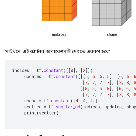
পাইথনে, এই স্ক্যাটার অপারেশনটি দেখতে এরকম হবে:
indices
=
tf
.
constant
(
[[
0
]
,
[
2
]]
)
updates
=
tf
.
constant
(
[[[
5
,
5
,
5
,
5
]
,
[
6
,
6
,
[
7
,
7
,
7
,
7
]
,
[
8
,
8
,
8
[[
5
,
5
,
5
,
5
]
,
[
6
,
6
,
6
[
7
,
7
,
7
,
7
]
,
[
8
,
8
,
8
shape
=
tf
.
constant
(
[
4
,
4
,
4
]
)
scatter
=
tf
.
scatter_nd
(
indices
,
updates
,
sha
print
(
scatter
)