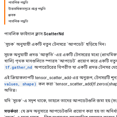
পাবলিক পদ্ধতি
উত্তরাধিকারসূত্রে প্রাপ্ত পদ্ধতি
ধ্রুবক
পাবলিক পদ্ধতি
পাবলিক ফাইনাল ক্লাস
ScatterNd
`সূচক` অনুযায়ী একটি নতুন টেনসরে `আপডেট` ছড়িয়ে দিন।
সূচক অনুযায়ী প্রদত্ত `আকৃতি`-এর একটি টেনসরের মধ্যে (প্রাথমিকভাবে
খালি) পৃথক মানগুলিতে স্পারস `আপডেট` প্রয়োগ করে একটি নত
tf.gather_nd
অপারেটরের বিপরীত যা একটি প্রদত্ত টেনসর থেকে
এই ক্রিয়াকলাপটি tensor_scatter_add-এর অনুরূপ, টেনসরটি শূন্য
values, shape)
কল করা `tensor_scatter_add(tf.zeros(shape,
অভিন্ন।
যদি `সূচক`-এ সদৃশ থাকে, তাহলে তাদের আপডেটগুলি জমা হয় (সংখ
সতর্কতা
: যে ক্রম অনুসারে আপডেটগুলি প্রয়োগ করা হয় তা অনির্