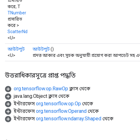
প্রসারিত
করে, T
TNumber
প্রসারিত
করে >
ScatterNd
<U>
আউটপুট
আউটপুট
()
<U>
প্রদত্ত আকার এবং সূচক অনুযায়ী প্রয়োগ করা আপডেট সহ 
উত্তরাধিকারসূত্রে প্রাপ্ত পদ্ধতি
org.tensorflow.op.RawOp
ক্লাস থেকে
java.lang.Object ক্লাস থেকে
ইন্টারফেস
org.tensorflow.op.Op
থেকে
ইন্টারফেস
org.tensorflow.Operand
থেকে
ইন্টারফেস
org.tensorflow.ndarray.Shaped
থেকে