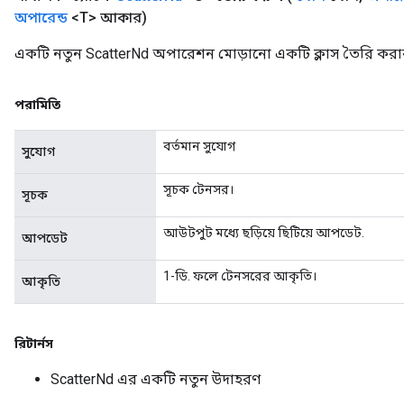
অপারেন্ড
<T> আকার)
একটি নতুন ScatterNd অপারেশন মোড়ানো একটি ক্লাস তৈরি করার
পরামিতি
বর্তমান সুযোগ
সুযোগ
সূচক টেনসর।
সূচক
আউটপুট মধ্যে ছড়িয়ে ছিটিয়ে আপডেট.
আপডেট
1-ডি. ফলে টেনসরের আকৃতি।
আকৃতি
রিটার্নস
ScatterNd এর একটি নতুন উদাহরণ