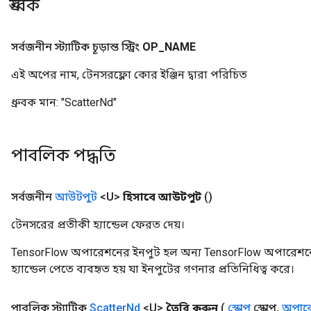
ধ্রুবক
সর্বজনীন স্ট্যাটিক চূড়ান্ত স্ট্রিং
OP
_
NAME
এই অপের নাম, টেনসরফ্লো কোর ইঞ্জিন দ্বারা পরিচিত
ধ্রুবক মান:
"ScatterNd"
পাবলিক পদ্ধতি
সর্বজনীন
আউটপুট
<U>
হিসাবে আউটপুট
()
টেনসরের প্রতীকী হ্যান্ডেল ফেরত দেয়।
TensorFlow অপারেশনের ইনপুট হল অন্য TensorFlow অপারেশনে
হ্যান্ডেল পেতে ব্যবহৃত হয় যা ইনপুটের গণনার প্রতিনিধিত্ব করে।
পাবলিক স্ট্যাটিক
Scatter
Nd
<U>
তৈরি করুন
(
স্কোপ
স্কোপ
,
অপারে