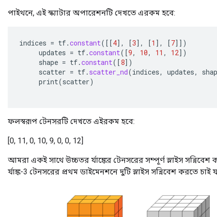
পাইথনে, এই স্ক্যাটার অপারেশনটি দেখতে এরকম হবে:
indices
=
tf
.
constant
(
[[
4
]
,
[
3
]
,
[
1
]
,
[
7
]]
)
updates
=
tf
.
constant
(
[
9
,
10
,
11
,
12
]
)
shape
=
tf
.
constant
(
[
8
]
)
scatter
=
tf
.
scatter_nd
(
indices
,
updates
,
sha
print
(
scatter
)
ফলস্বরূপ টেনসরটি দেখতে এইরকম হবে:
[0, 11, 0, 10, 9, 0, 0, 12]
আমরা একই সাথে উচ্চতর র্যাঙ্কের টেনসরের সম্পূর্ণ স্লাইস সন্নিব
র্যাঙ্ক-3 টেনসরের প্রথম ডাইমেনশনে দুটি স্লাইস সন্নিবেশ করতে চাই যা