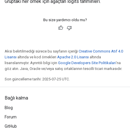
Gruptaki her örnek için ağaçtan logits tahminleri.
Bu size yardımcı oldu mu?
Aksi belirtilmediği sürece bu sayfanın içeriği
Creative Commons Atıf 4.0
Lisansı
altında ve kod örnekleri
Apache 2.0 Lisansı
altında
lisanslanmıştır. Ayrıntılı bilgi için
Google Developers Site Politikaları
'na
göz atın. Java, Oracle ve/veya satış ortaklarının tescilli ticari markasıdır.
Son güncelleme tarihi: 2025-07-25 UTC.
Bağlı kalma
Blog
Forum
GitHub