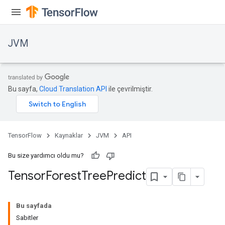
JVM
Bu sayfa,
Cloud Translation API
ile çevrilmiştir.
TensorFlow
Kaynaklar
JVM
API
Bu size yardımcı oldu mu?
Tensor
Forest
Tree
Predict
Bu sayfada
Sabitler