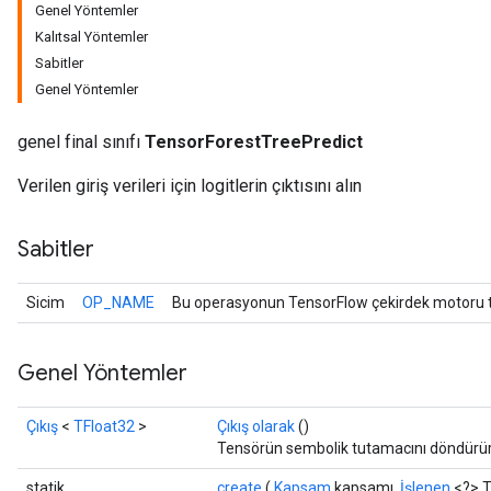
Genel Yöntemler
Kalıtsal Yöntemler
Sabitler
Genel Yöntemler
genel final sınıfı
TensorForestTreePredict
Verilen giriş verileri için logitlerin çıktısını alın
Sabitler
Sicim
OP_NAME
Bu operasyonun TensorFlow çekirdek motoru ta
Genel Yöntemler
Çıkış
<
TFloat32
>
Çıkış olarak
()
Tensörün sembolik tutamacını döndürür
statik
create
(
Kapsam
kapsamı,
İşlenen
<?> T