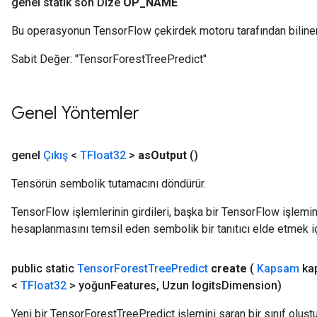
genel statik son Dize
OP
_
NAME
Bu operasyonun TensorFlow çekirdek motoru tarafından biline
Sabit Değer:
"TensorForestTreePredict"
Genel Yöntemler
genel
Çıkış
<
TFloat32
>
as
Output
()
Tensörün sembolik tutamacını döndürür.
TensorFlow işlemlerinin girdileri, başka bir TensorFlow işleminin
hesaplanmasını temsil eden sembolik bir tanıtıcı elde etmek için
public static
Tensor
Forest
Tree
Predict
create
(
Kapsam
ka
<
TFloat32
> yoğun
Features
,
Uzun logits
Dimension)
Yeni bir TensorForestTreePredict işlemini saran bir sınıf oluş