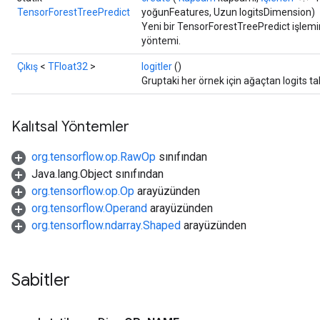
TensorForestTreePredict
yoğunFeatures, Uzun logitsDimension)
Yeni bir TensorForestTreePredict işlemin
yöntemi.
Çıkış
<
TFloat32
>
logitler
()
Gruptaki her örnek için ağaçtan logits ta
Kalıtsal Yöntemler
org.tensorflow.op.RawOp
sınıfından
Java.lang.Object sınıfından
org.tensorflow.op.Op
arayüzünden
org.tensorflow.Operand
arayüzünden
org.tensorflow.ndarray.Shaped
arayüzünden
Sabitler