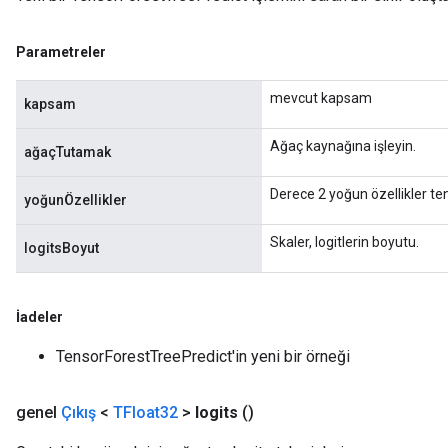
Parametreler
mevcut kapsam
kapsam
Ağaç kaynağına işleyin.
ağaçTutamak
Derece 2 yoğun özellikler te
yoğunÖzellikler
Skaler, logitlerin boyutu.
logitsBoyut
İadeler
TensorForestTreePredict'in yeni bir örneği
genel
Çıkış
<
TFloat32
>
logits
()