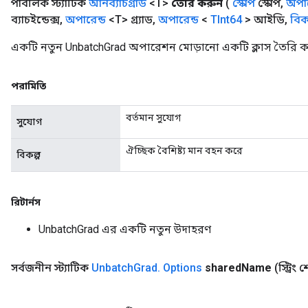
পাবলিক স্ট্যাটিক
আনব্যাচগ্রাড
<T>
তৈরি করুন
(
স্কোপ
স্কোপ
,
অপার
ব্যাচইন্ডেক্স
,
অপারেন্ড
<T> গ্র্যাড
,
অপারেন্ড
<
TInt64
> আইডি
,
বিকল
একটি নতুন UnbatchGrad অপারেশন মোড়ানো একটি ক্লাস তৈরি ক
পরামিতি
বর্তমান সুযোগ
সুযোগ
ঐচ্ছিক বৈশিষ্ট্য মান বহন করে
বিকল্প
রিটার্নস
UnbatchGrad এর একটি নতুন উদাহরণ
সর্বজনীন স্ট্যাটিক
Unbatch
Grad
.
Options
shared
Name
(স্ট্রিং