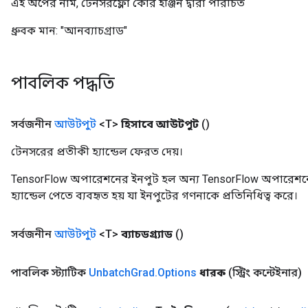
এই অপের নাম, টেনসরফ্লো কোর ইঞ্জিন দ্বারা পরিচিত
ধ্রুবক মান:
"আনব্যাচগ্রাড"
পাবলিক পদ্ধতি
সর্বজনীন
আউটপুট
<T>
হিসাবে আউটপুট
()
টেনসরের প্রতীকী হ্যান্ডেল ফেরত দেয়।
TensorFlow অপারেশনের ইনপুট হল অন্য TensorFlow অপারেশনে
হ্যান্ডেল পেতে ব্যবহৃত হয় যা ইনপুটের গণনাকে প্রতিনিধিত্ব করে।
সর্বজনীন
আউটপুট
<T>
ব্যাচডগ্র্যাড
()
পাবলিক স্ট্যাটিক
Unbatch
Grad
.
Options
ধারক
(স্ট্রিং কন্টেইনার)