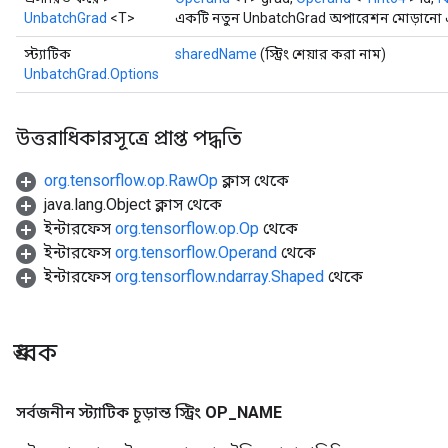
UnbatchGrad
<T>
একটি নতুন UnbatchGrad অপারেশন মোড়ানো এক
স্ট্যাটিক
sharedName
(স্ট্রিং শেয়ার করা নাম)
UnbatchGrad.Options
উত্তরাধিকারসূত্রে প্রাপ্ত পদ্ধতি
org.tensorflow.op.RawOp
ক্লাস থেকে
java.lang.Object ক্লাস থেকে
ইন্টারফেস
org.tensorflow.op.Op
থেকে
ইন্টারফেস
org.tensorflow.Operand
থেকে
ইন্টারফেস
org.tensorflow.ndarray.Shaped
থেকে
ধ্রুবক
সর্বজনীন স্ট্যাটিক চূড়ান্ত স্ট্রিং
OP
_
NAME