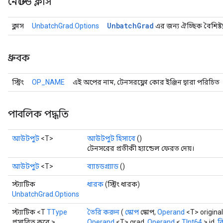
নেস্টেড ক্লাস
Unbatch
Grad
ক্লাস
UnbatchGrad.Options
এর জন্য ঐচ্ছিক বৈশিষ্ট্
ধ্রুবক
স্ট্রিং
OP_NAME
এই অপের নাম, টেনসরফ্লো কোর ইঞ্জিন দ্বারা পরিচিত
পাবলিক পদ্ধতি
আউটপুট
<T>
আউটপুট হিসাবে
()
টেনসরের প্রতীকী হ্যান্ডেল ফেরত দেয়।
আউটপুট
<T>
ব্যাচডগ্র্যাড
()
স্ট্যাটিক
ধারক
(স্ট্রিং ধারক)
UnbatchGrad.Options
স্ট্যাটিক <T
TType
তৈরি করুন
(
স্কোপ
স্কোপ,
Operand
<T> original
প্রসারিত করে >
Operand
<T> grad,
Operand
<
TInt64
> id,
বি