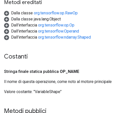
Metodi ereditati
Dalla classe
org.tensorflow.op.RawOp
Dalla classe java.lang.Object
Dall'interfaccia
org.tensorflow.op.Op
Dall'interfaccia
org.tensorflow.Operand
Dall'interfaccia
org.tensorflow.ndarray.Shaped
Costanti
Stringa finale statica pubblica
OP
_
NAME
Il nome di questa operazione, come noto al motore principale
Valore costante:
"VariableShape"
Metodi pubblici