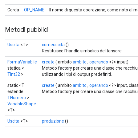
Corda
OP_NAME
Il nome di questa operazione, come noto al m
Metodi pubblici
Uscita
<T>
comeuscita
()
Restituisce l'handle simbolico del tensore.
FormaVariabile
create
( ambito
ambito
,
operando
<?> input)
statica <
Metodo factory per creare una classe che racch
TInt32
>
utilizzando i tipi di output predefiniti.
static <T
create
( ambito
ambito
,
operando
<?> input, cla
estende
Metodo factory per creare una classe che racchi
TNumero
>
VariableShape
<T>
Uscita
<T>
produzione
()