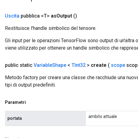
Uscita
pubblica <T>
as
Output
()
Restituisce l'handle simbolico del tensore.
Gli input per le operazioni TensorFlow sono output di un'alt
viene utilizzato per ottenere un handle simbolico che rappresent
public static
Variable
Shape
<
TInt32
>
create
(
scope
scop
Metodo factory per creare una classe che racchiude una nuova
tipi di output predefiniti.
Parametri
ambito attuale
portata