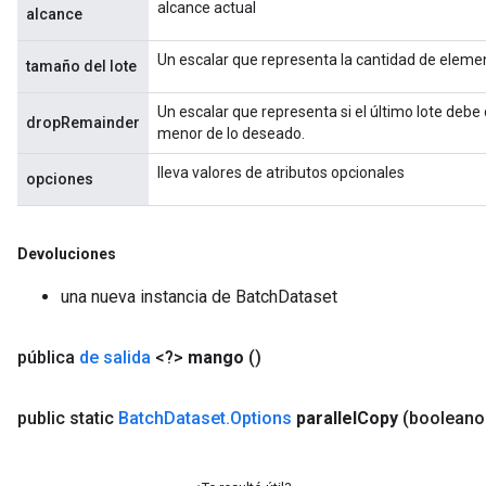
alcance actual
alcance
Un escalar que representa la cantidad de elemen
tamaño del lote
Un escalar que representa si el último lote deb
dropRemainder
menor de lo deseado.
lleva valores de atributos opcionales
opciones
Devoluciones
una nueva instancia de BatchDataset
pública
de salida
<?>
mango
()
public static
Batch
Dataset
.
Options
parallel
Copy
(booleano 