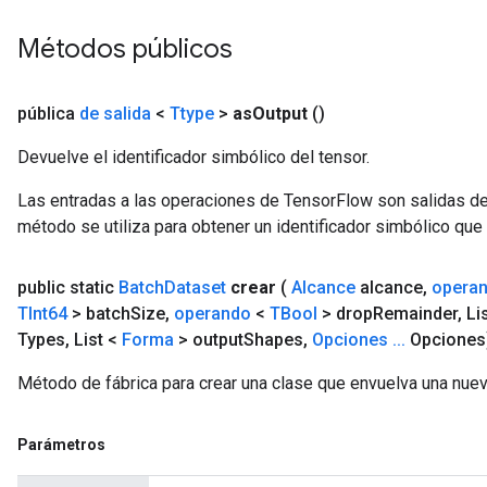
Métodos públicos
pública
de salida
<
Ttype
>
as
Output
()
Devuelve el identificador simbólico del tensor.
Las entradas a las operaciones de TensorFlow son salidas de
método se utiliza para obtener un identificador simbólico que 
public static
Batch
Dataset
crear
(
Alcance
alcance
,
opera
TInt64
> batch
Size
,
operando
<
TBool
> drop
Remainder
,
Li
Types
,
List <
Forma
> output
Shapes
,
Opciones
.
.
.
Opciones
Método de fábrica para crear una clase que envuelva una nue
Parámetros