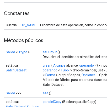
Constantes
Cuerda
OP_NAME
El nombre de esta operación, como lo conoc
Métodos públicos
Salida
<
Ttype
>
asOutput
()
Devuelve el identificador simbólico del tens
estática
crear
(
Alcance
alcance,
operando
<?> inp
BatchDataset
operando
<
TBool
> dropRemainder, List <
<
Forma
> outputShapes,
Opciones ...
Opci
Método de fábrica para crear una clase q
BatchDataset.
Salida
<?>
asa
()
estáticas
parallelCopy
(Boolean parallelCopy)
BatchDataset.Options