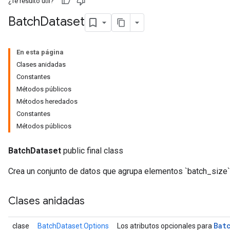
¿Te resultó útil?
Batch
Dataset
En esta página
Clases anidadas
Constantes
Métodos públicos
Métodos heredados
Constantes
Métodos públicos
BatchDataset
public final class
Crea un conjunto de datos que agrupa elementos `batch_size` 
Clases anidadas
Bat
clase
BatchDataset.Options
Los atributos opcionales para