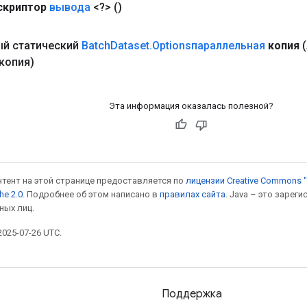
скриптор
вывода
<?>
()
й статический
Batch
Dataset
.
Optionsпараллельная
копия
копия)
Эта информация оказалась полезной?
онтент на этой странице предоставляется по
лицензии Creative Commons "
he 2.0
. Подробнее об этом написано в
правилах сайта
. Java – это заре
ных лиц.
025-07-26 UTC.
Поддержка