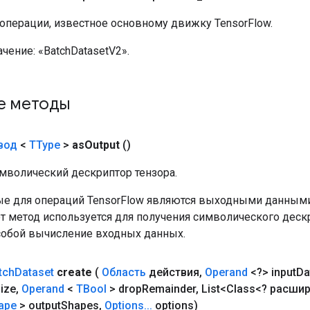
 операции, известное основному движку TensorFlow.
ачение:
«BatchDatasetV2».
е методы
вод
<
TType
>
as
Output
()
мволический дескриптор тензора.
е для операций TensorFlow являются выходными данными
от метод используется для получения символического деск
собой вычисление входных данных.
tch
Dataset
create
(
Область
действия
,
Operand
<?> input
Da
ize
,
Operand
<
TBool
> drop
Remainder
,
List<Class<? расши
ape
> output
Shapes
,
Options
.
.
.
options)