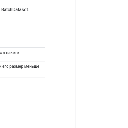
BatchDataset.
 в пакете.
ли его размер меньше