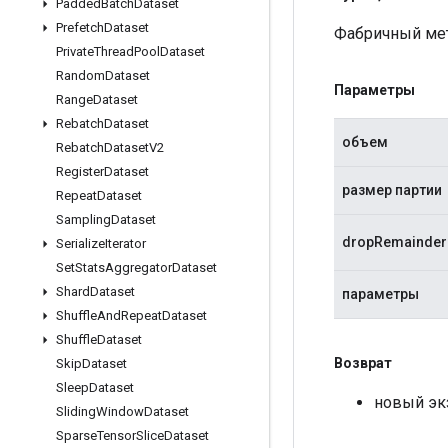
Padded
Batch
Dataset
Prefetch
Dataset
Фабричный мет
Private
Thread
Pool
Dataset
Random
Dataset
Параметры
Range
Dataset
Rebatch
Dataset
объем
Rebatch
Dataset
V2
Register
Dataset
размер партии
Repeat
Dataset
Sampling
Dataset
dropRemainder
Serialize
Iterator
Set
Stats
Aggregator
Dataset
Shard
Dataset
параметры
Shuffle
And
Repeat
Dataset
Shuffle
Dataset
Возврат
Skip
Dataset
Sleep
Dataset
новый эк
Sliding
Window
Dataset
Sparse
Tensor
Slice
Dataset