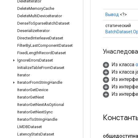
Delete
Iterator
Delete
Memory
Cache
Вывод
<?>
Delete
Multi
Device
Iterator
Dense
To
Sparse
Batch
Dataset
статический
Deserialize
Iterator
BatchDataset.Op
Directed
Interleave
Dataset
Filter
By
Last
Component
Dataset
Унаследова
Fixed
Length
Record
Dataset
Ignore
Errors
Dataset
Из класса
o
Initialize
Table
From
Dataset
Из класса ja
Iterator
Из интерф
Iterator
From
String
Handle
Из интерф
Iterator
Get
Device
Из интерф
Iterator
Get
Next
Iterator
Get
Next
As
Optional
Iterator
Get
Next
Sync
Констант
Iterator
To
String
Handle
LMDBDataset
Latency
Stats
Dataset
общедоступна