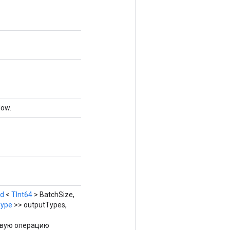
low.
nd
<
TInt64
> BatchSize,
ype
>> outputTypes,
овую операцию