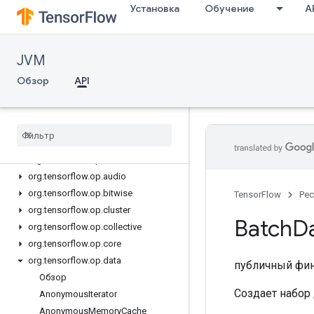
org.tensorflow.ndarray.impl.buffer.misc
Установка
Обучение
A
org.tensorflow.ndarray.impl.buffer.nio
org.tensorflow.ndarray.impl.buffer.raw
org.tensorflow.ndarray.impl.dense
JVM
org
.
tensorflow
.
ndarray
.
impl
.
Обзор
API
dimension
org
.
tensorflow
.
ndarray
.
impl
.
sequence
org
.
tensorflow
.
ndarray
.
index
org
.
tensorflow
.
op
org
.
tensorflow
.
op
.
annotation
org
.
tensorflow
.
op
.
audio
org
.
tensorflow
.
op
.
bitwise
TensorFlow
Ре
org
.
tensorflow
.
op
.
cluster
Batch
D
org
.
tensorflow
.
op
.
collective
org
.
tensorflow
.
op
.
core
org
.
tensorflow
.
op
.
data
публичный фи
Обзор
Создает набор 
Anonymous
Iterator
Anonymous
Memory
Cache