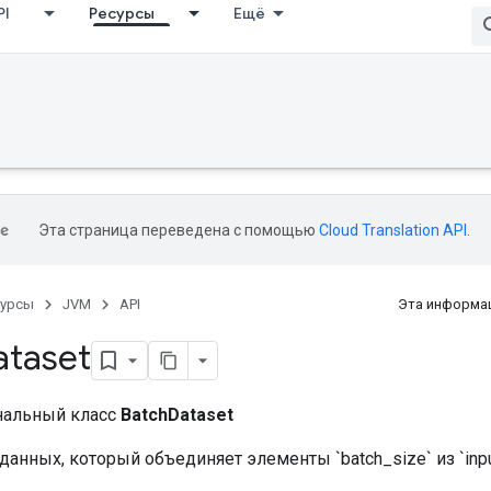
PI
Ресурсы
Ещё
Эта страница переведена с помощью
Cloud Translation API
.
сурсы
JVM
API
Эта информац
ataset
нальный класс
BatchDataset
данных, который объединяет элементы `batch_size` из `inpu