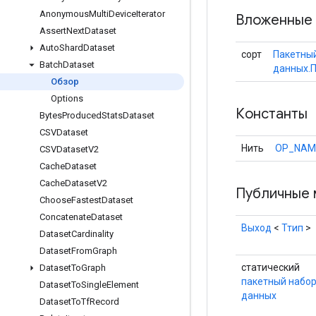
Anonymous
Multi
Device
Iterator
Вложенные 
Assert
Next
Dataset
Auto
Shard
Dataset
сорт
Пакетны
Batch
Dataset
данных.
Обзор
Options
Константы
Bytes
Produced
Stats
Dataset
CSVDataset
Нить
OP_NAM
CSVDataset
V2
Cache
Dataset
Cache
Dataset
V2
Публичные 
Choose
Fastest
Dataset
Concatenate
Dataset
Выход
<
Ттип
>
Dataset
Cardinality
Dataset
From
Graph
статический
Dataset
To
Graph
пакетный набо
Dataset
To
Single
Element
данных
Dataset
To
Tf
Record