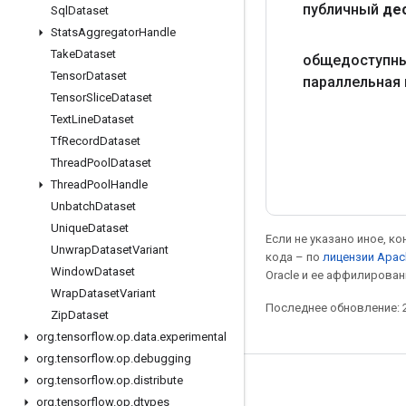
публичный
де
Sql
Dataset
Stats
Aggregator
Handle
Take
Dataset
общедоступны
Tensor
Dataset
параллельная 
Tensor
Slice
Dataset
Text
Line
Dataset
Tf
Record
Dataset
Thread
Pool
Dataset
Thread
Pool
Handle
Unbatch
Dataset
Unique
Dataset
Если не указано иное, к
Unwrap
Dataset
Variant
кода – по
лицензии Apac
Window
Dataset
Oracle и ее аффилирован
Wrap
Dataset
Variant
Последнее обновление: 2
Zip
Dataset
org
.
tensorflow
.
op
.
data
.
experimental
org
.
tensorflow
.
op
.
debugging
org
.
tensorflow
.
op
.
distribute
Мы в социальных сетях
org
.
tensorflow
.
op
.
dtypes