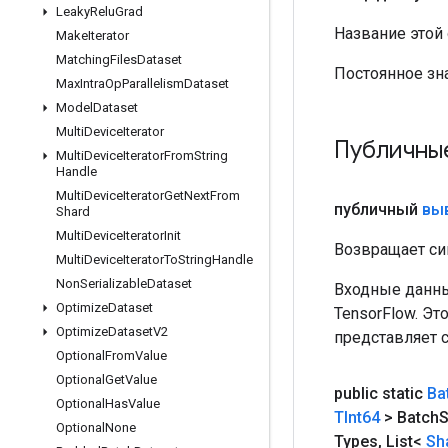
Leaky
Relu
Grad
Название этой
Make
Iterator
Matching
Files
Dataset
Постоянное зн
Max
Intra
Op
Parallelism
Dataset
Model
Dataset
Multi
Device
Iterator
Публичны
Multi
Device
Iterator
From
String
Handle
Multi
Device
Iterator
Get
Next
From
публичный
вы
Shard
Multi
Device
Iterator
Init
Возвращает си
Multi
Device
Iterator
To
String
Handle
Non
Serializable
Dataset
Входные данны
Optimize
Dataset
TensorFlow. Эт
Optimize
Dataset
V2
представляет 
Optional
From
Value
Optional
Get
Value
public static
Ba
Optional
Has
Value
TInt64
> Batch
S
Optional
None
Types
,
List<
Sh