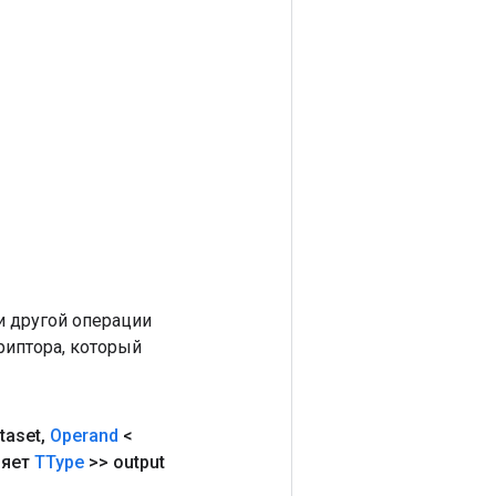
 другой операции
риптора, который
taset
,
Operand
<
ряет
TType
>> output