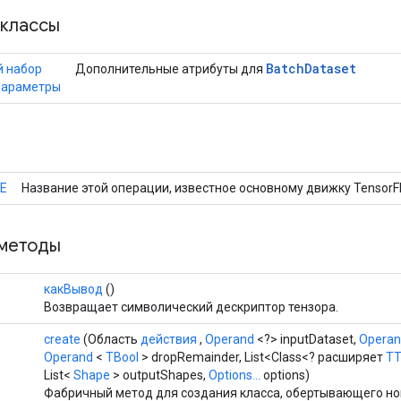
классы
Batch
Dataset
й набор
Дополнительные атрибуты для
Параметры
E
Название этой операции, известное основному движку TensorF
методы
какВывод
()
Возвращает символический дескриптор тензора.
create
(Область
действия
,
Operand
<?> inputDataset,
Opera
р
Operand
<
TBool
> dropRemainder, List<Class<? расширяет
TT
List<
Shape
> outputShapes,
Options...
options)
Фабричный метод для создания класса, обертывающего н