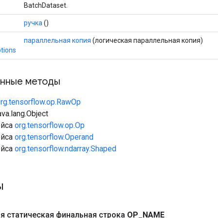
BatchDataset.
ручка
()
параллельная копия
(логическая параллельная копия)
tions
нные методы
rg.tensorflow.op.RawOp
va.lang.Object
ейса
org.tensorflow.op.Op
ейса
org.tensorflow.Operand
ейса
org.tensorflow.ndarray.Shaped
ы
я статическая финальная строка
OP
_
NAME