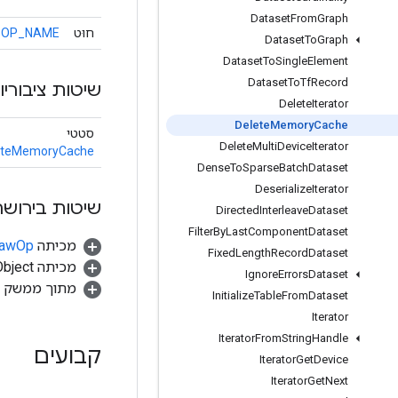
Dataset
From
Graph
חוּט
OP_NAME
Dataset
To
Graph
Dataset
To
Single
Element
Dataset
To
Tf
Record
שיטות ציבוריו
Delete
Iterator
Delete
Memory
Cache
סטטי
Delete
Multi
Device
Iterator
eteMemoryCache
Dense
To
Sparse
Batch
Dataset
Deserialize
Iterator
שיטות בירושה
Directed
Interleave
Dataset
Filter
By
Last
Component
Dataset
מכיתה
.RawOp
Fixed
Length
Record
Dataset
מכיתה java.lang.Object
Ignore
Errors
Dataset
מתוך ממשק
Initialize
Table
From
Dataset
Iterator
Iterator
From
String
Handle
קבועים
Iterator
Get
Device
Iterator
Get
Next