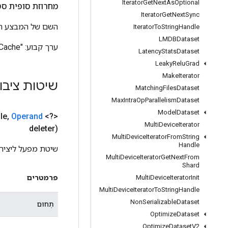
Iterator
Get
Next
As
Optional
מחרוזת סופית סט
Iterator
Get
Next
Sync
השם של המבצע הזה, כפ
Iterator
To
String
Handle
LMDBDataset
ערך קבוע:
"DeleteMemoryCache"
Latency
Stats
Dataset
Leaky
Relu
Grad
Make
Iterator
שיטות ציבו
Matching
Files
Dataset
Max
Intra
Op
Parallelism
Dataset
Model
Dataset
le
,
Operand
<?>
Multi
Device
Iterator
deleter)
Multi
Device
Iterator
From
String
Handle
שיטת מפעל ליצירת מחלקה ה
Multi
Device
Iterator
Get
Next
From
Shard
פרמטרים
Multi
Device
Iterator
Init
Multi
Device
Iterator
To
String
Handle
Non
Serializable
Dataset
תְחוּם
Optimize
Dataset
Optimize
Dataset
V2