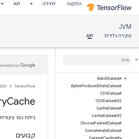
התקנה
למידה
API
org.tensorflow.op.cluster
org.tensorflow.op.collective
org.tensorflow.op.core
JVM
org.tensorflow.op.data
סקירה כללית
סקירה כללית
API
AnonymousIterator
Anonymous
Memory
Cache
Anonymous
Multi
Device
Iterator
Assert
Next
Dataset
Auto
Shard
Dataset
Batch
Dataset
Bytes
Produced
Stats
Dataset
TensorFlow
מקור
CSVDataset
ry
Cache
CSVDataset
V2
Cache
Dataset
Cache
Dataset
V2
כיתת גמר ציבורית
Choose
Fastest
Dataset
Concatenate
Dataset
קבועים
Dataset
Cardinality