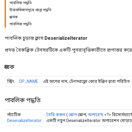
পাবলিক পদ্ধতি
উত্তরাধিকারসূত্রে প্রাপ্ত পদ্ধতি
ধ্রুবক
পাবলিক পদ্ধতি
পাবলিক চূড়ান্ত ক্লাস
DeserializeIterator
প্রদত্ত বৈকল্পিক টেনসরটিকে একটি পুনরাবৃত্তিকারীতে রূপান্তর করে এ
ধ্রুবক
স্ট্রিং
OP_NAME
এই অপের নাম, টেনসরফ্লো কোর ইঞ্জিন দ্বারা পরিচিত
পাবলিক পদ্ধতি
স্ট্যাটিক
তৈরি করুন
(
স্কোপ
স্কোপ,
অপারেন্ড
<?> রিসোর্সহ্যান্
DeserializeIterator
একটি নতুন DeserializeIterator অপারেশন মোড়ান