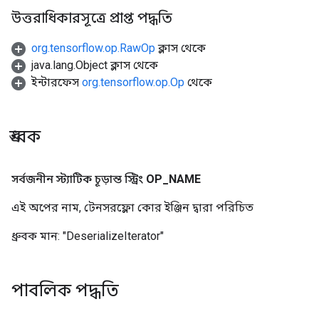
উত্তরাধিকারসূত্রে প্রাপ্ত পদ্ধতি
org.tensorflow.op.RawOp
ক্লাস থেকে
java.lang.Object ক্লাস থেকে
ইন্টারফেস
org.tensorflow.op.Op
থেকে
ধ্রুবক
সর্বজনীন স্ট্যাটিক চূড়ান্ত স্ট্রিং
OP
_
NAME
এই অপের নাম, টেনসরফ্লো কোর ইঞ্জিন দ্বারা পরিচিত
ধ্রুবক মান:
"DeserializeIterator"
পাবলিক পদ্ধতি