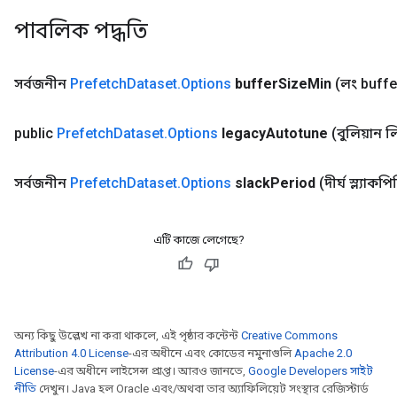
পাবলিক পদ্ধতি
সর্বজনীন
Prefetch
Dataset
.
Options
buffer
Size
Min
(লং buffe
public
Prefetch
Dataset
.
Options
legacy
Autotune
(বুলিয়ান 
সর্বজনীন
Prefetch
Dataset
.
Options
slack
Period
(দীর্ঘ স্ল্যাকপ
এটি কাজে লেগেছে?
অন্য কিছু উল্লেখ না করা থাকলে, এই পৃষ্ঠার কন্টেন্ট
Creative Commons
Attribution 4.0 License
-এর অধীনে এবং কোডের নমুনাগুলি
Apache 2.0
License
-এর অধীনে লাইসেন্স প্রাপ্ত। আরও জানতে,
Google Developers সাইট
নীতি
দেখুন। Java হল Oracle এবং/অথবা তার অ্যাফিলিয়েট সংস্থার রেজিস্টার্ড