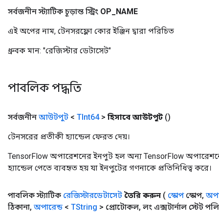
সর্বজনীন স্ট্যাটিক চূড়ান্ত স্ট্রিং
OP
_
NAME
এই অপের নাম, টেনসরফ্লো কোর ইঞ্জিন দ্বারা পরিচিত
ধ্রুবক মান:
"রেজিস্টার ডেটাসেট"
পাবলিক পদ্ধতি
সর্বজনীন
আউটপুট
<
TInt64
>
হিসাবে আউটপুট
()
টেনসরের প্রতীকী হ্যান্ডেল ফেরত দেয়।
TensorFlow অপারেশনের ইনপুট হল অন্য TensorFlow অপারেশনে
হ্যান্ডেল পেতে ব্যবহৃত হয় যা ইনপুটের গণনাকে প্রতিনিধিত্ব করে।
পাবলিক স্ট্যাটিক
রেজিস্টারডেটাসেট
তৈরি করুন
(
স্কোপ
স্কোপ
,
অপা
ঠিকানা
,
অপারেন্ড
<
TString
> প্রোটোকল
,
লং এক্সটার্নাল স্টেট পল