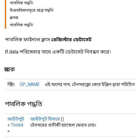
পাবলিক পদ্ধতি
উত্তরাধিকারসূত্রে প্রাপ্ত পদ্ধতি
ধ্রুবক
পাবলিক পদ্ধতি
পাবলিক ফাইনাল ক্লাস
রেজিস্টার ডেটাসেট
tf.data পরিষেবার সাথে একটি ডেটাসেট নিবন্ধন করে।
ধ্রুবক
স্ট্রিং
OP_NAME
এই অপের নাম, টেনসরফ্লো কোর ইঞ্জিন দ্বারা পরিচিত
পাবলিক পদ্ধতি
আউটপুট
আউটপুট হিসাবে
()
<
TInt64
টেনসরের প্রতীকী হ্যান্ডেল ফেরত দেয়।
>