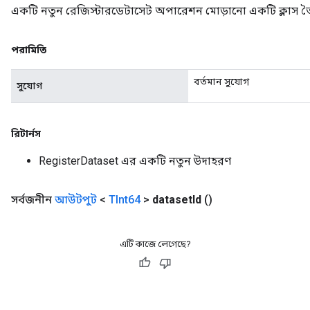
একটি নতুন রেজিস্টারডেটাসেট অপারেশন মোড়ানো একটি ক্লাস ত
পরামিতি
বর্তমান সুযোগ
সুযোগ
রিটার্নস
RegisterDataset এর একটি নতুন উদাহরণ
সর্বজনীন
আউটপুট
<
TInt64
>
dataset
Id
()
এটি কাজে লেগেছে?