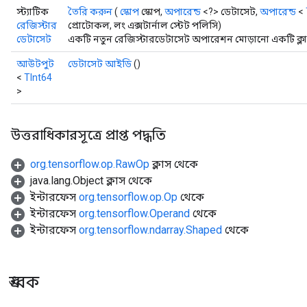
স্ট্যাটিক
তৈরি করুন
(
স্কোপ
স্কোপ,
অপারেন্ড
<?> ডেটাসেট,
অপারেন্ড
<
রেজিস্টার
প্রোটোকল, লং এক্সটার্নাল স্টেট পলিসি)
ডেটাসেট
একটি নতুন রেজিস্টারডেটাসেট অপারেশন মোড়ানো একটি ক্লা
আউটপুট
ডেটাসেট আইডি
()
<
TInt64
>
উত্তরাধিকারসূত্রে প্রাপ্ত পদ্ধতি
org.tensorflow.op.RawOp
ক্লাস থেকে
java.lang.Object ক্লাস থেকে
ইন্টারফেস
org.tensorflow.op.Op
থেকে
ইন্টারফেস
org.tensorflow.Operand
থেকে
ইন্টারফেস
org.tensorflow.ndarray.Shaped
থেকে
ধ্রুবক