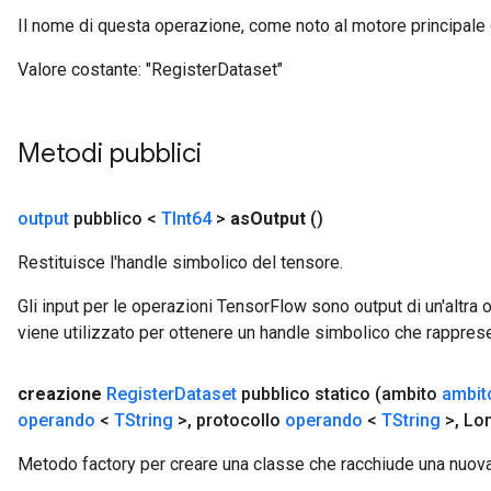
Il nome di questa operazione, come noto al motore principale
Valore costante:
"RegisterDataset"
Metodi pubblici
output
pubblico <
TInt64
>
as
Output
()
Restituisce l'handle simbolico del tensore.
Gli input per le operazioni TensorFlow sono output di un'alt
viene utilizzato per ottenere un handle simbolico che rappresent
creazione
Register
Dataset
pubblico statico
(ambito
ambit
operando
<
TString
>
,
protocollo
operando
<
TString
>
,
Lon
Metodo factory per creare una classe che racchiude una nuov