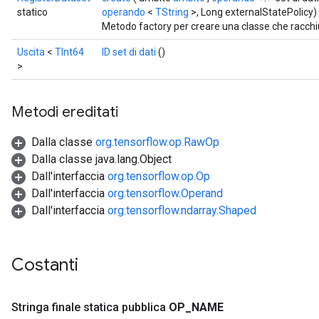
statico
operando
<
TString
>, Long externalStatePolicy)
Metodo factory per creare una classe che racch
Uscita
<
TInt64
ID set di dati
()
>
Metodi ereditati
Dalla classe
org.tensorflow.op.RawOp
Dalla classe java.lang.Object
Dall'interfaccia
org.tensorflow.op.Op
Dall'interfaccia
org.tensorflow.Operand
Dall'interfaccia
org.tensorflow.ndarray.Shaped
Costanti
Stringa finale statica pubblica
OP
_
NAME