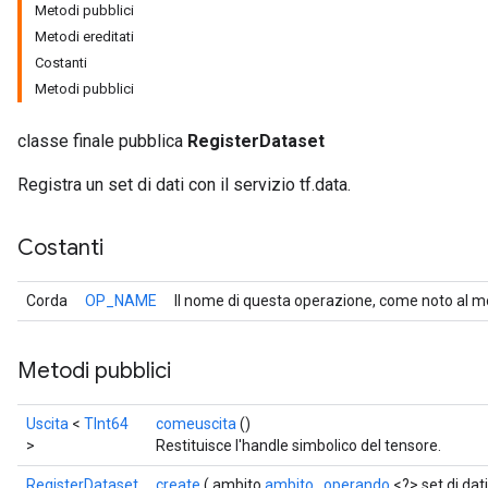
Metodi pubblici
Metodi ereditati
Costanti
Metodi pubblici
classe finale pubblica
RegisterDataset
Registra un set di dati con il servizio tf.data.
Costanti
Corda
OP_NAME
Il nome di questa operazione, come noto al m
Metodi pubblici
Uscita
<
TInt64
comeuscita
()
>
Restituisce l'handle simbolico del tensore.
RegisterDataset
create
( ambito
ambito
,
operando
<?> set di dati