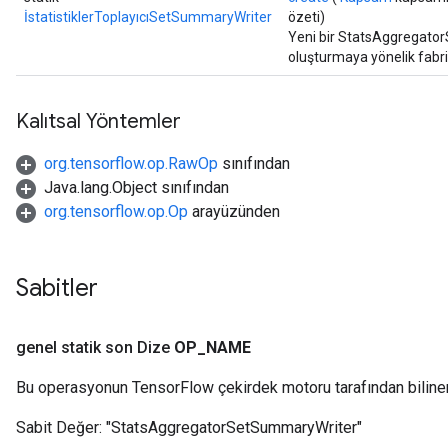
İstatistiklerToplayıcıSetSummaryWriter
özeti)
Yeni bir StatsAggregator
oluşturmaya yönelik fabr
Kalıtsal Yöntemler
org.tensorflow.op.RawOp
sınıfından
Java.lang.Object sınıfından
org.tensorflow.op.Op
arayüzünden
Sabitler
genel statik son Dize
OP
_
NAME
Bu operasyonun TensorFlow çekirdek motoru tarafından biline
Sabit Değer:
"StatsAggregatorSetSummaryWriter"