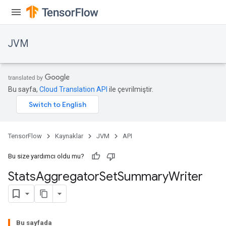
ions
JVM
Bu sayfa,
Cloud Translation API
ile çevrilmiştir.
TensorFlow
Kaynaklar
JVM
API
Bu size yardımcı oldu mu?
Stats
Aggregator
Set
Summary
Writer
r
Bu sayfada