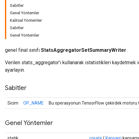
Sabitler
Genel Yöntemler
Kalıtsal Yöntemler
Sabitler
Genel Yöntemler
genel final sınıfı
StatsAggregatorSetSummaryWriter
Verilen stats_aggregator'ı kullanarak istatistikleri kaydetmek
ayarlayın.
Sabitler
Sicim
OP_NAME
Bu operasyonun TensorFlow çekirdek motoru ta
Genel Yöntemler
statik
create
(
Kapsam
kapsamı