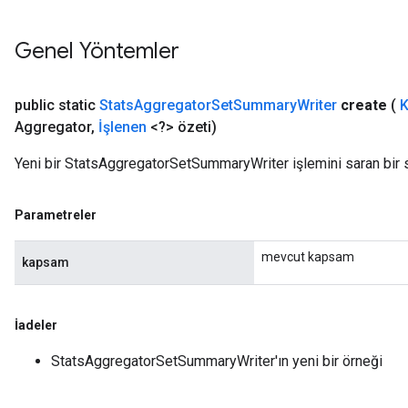
Genel Yöntemler
public static
Stats
Aggregator
Set
Summary
Writer
create
(
K
Aggregator
,
İşlenen
<?> özeti)
Yeni bir StatsAggregatorSetSummaryWriter işlemini saran bir s
Parametreler
mevcut kapsam
kapsam
İadeler
StatsAggregatorSetSummaryWriter'ın yeni bir örneği