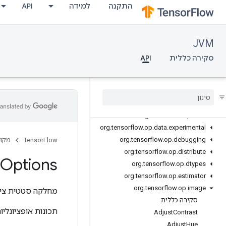
התקנה
למידה
API
org.tensorflow.ndarray.impl.sequence
org.tensorflow.ndarray.index
org.tensorflow.op
JVM
org.tensorflow.op.annotation
org.tensorflow.op.audio
סקירה כללית
API
org.tensorflow.op.bitwise
org
.
tensorflow
.
op
.
cluster
org
.
tensorflow
.
op
.
collective
org
.
tensorflow
.
op
.
core
org
.
tensorflow
.
op
.
data
org
.
tensorflow
.
op
.
data
.
experimental
org
.
tensorflow
.
op
.
debugging
TensorFlow
מקור
org
.
tensorflow
.
op
.
distribute
Options
org
.
tensorflow
.
op
.
dtypes
org
.
tensorflow
.
op
.
estimator
org
.
tensorflow
.
op
.
image
מחלקה סטטית ציב
סקירה כללית
תכונות אופציונליו
Adjust
Contrast
Adjust
Hue