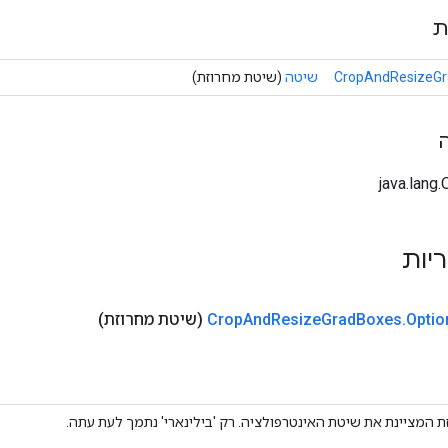
ת
CropAndResizeGr
שיטה
(שיטת מחרוזת)
ריות
Optio
.
Boxes
Grad
Resize
And
Crop
(שיטת מחרוזת)
 המציינת את שיטת האינטרפולציה. רק 'בילינארי' נתמך לעת עתה.