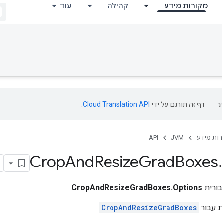
מקורות מידע
קהילה
עוד
דף זה תורגם על ידי
Cloud Translation API
.
ות מידע
JVM
API
Crop
And
Resize
Grad
Boxes
.
ורית
CropAndResizeGradBoxes.Options
ת עבור
CropAndResizeGradBoxes