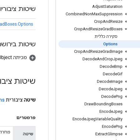
Adjust
Saturation
שיטות ציבוריו
Combined
Non
Max
Suppression
Crop
And
Resize
adBoxes.Options
Crop
And
Resize
Grad
Boxes
סקירה כללית
שיטות בירושה
Options
Crop
And
Resize
Grad
Image
מכיתה java.lang.Object
Decode
And
Crop
Jpeg
Decode
Bmp
Decode
Gif
שיטות ציבו
Decode
Image
Decode
Jpeg
Decode
Png
שיטה
ציבורית
ns
Draw
Bounding
Boxes
Encode
Jpeg
פרמטרים
Encode
Jpeg
Variable
Quality
Encode
Png
מחרוזת
שיטה
Extract
Glimpse