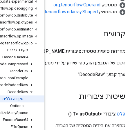
org
.
tensorflow
.
op
.
data
.
experimental
org
.
tensorflow
.
op
.
debugging
org.
org
.
tensorflow
.
op
.
distribute
org
.
tensorflow
.
op
.
dtypes
org
.
tensorflow
.
op
.
estimator
org
.
tensorflow
.
op
.
image
org
.
tensorflow
.
op
.
io
סקירה כללית
O
Decode
Base64
ל TensorFlow
Decode
Compressed
Decode
Csv
Decode
Json
Example
Decode
Padded
Raw
Decode
Raw
סקירה כללית
Options
Deserialize
Many
Sparse
Encode
Base64
Fifo
Queue