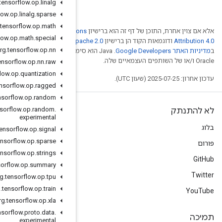
org
.
tensorflow
.
op
.
linalg
org
.
tensorflow
.
op
.
linalg
.
sparse
org
.
tensorflow
.
op
.
math
Creative Comm
org
.
tensorflow
.
op
.
math
.
special
Ap
. לפרטים, ניתן לעיין
org
.
tensorflow
.
op
.
nn
הוא סימן מסחרי רשום של חברת
org
.
tensorflow
.
op
.
nn
.
raw
org
.
tensorflow
.
op
.
quantization
org
.
tensorflow
.
op
.
ragged
org
.
tensorflow
.
op
.
random
org
.
tensorflow
.
op
.
random
.
experimental
org
.
tensorflow
.
op
.
signal
org
.
tensorflow
.
op
.
sparse
org
.
tensorflow
.
op
.
strings
org
.
tensorflow
.
op
.
summary
org
.
tensorflow
.
op
.
tpu
org
.
tensorflow
.
op
.
train
org
.
tensorflow
.
op
.
xla
org
.
tensorflow
.
proto
.
data
.
experimental