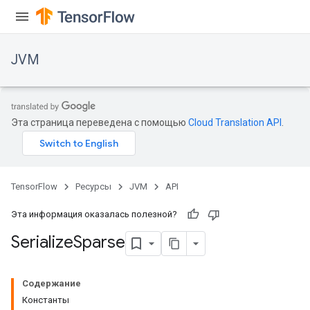
JVM
Эта страница переведена с помощью
Cloud Translation API
.
TensorFlow
Ресурсы
JVM
API
Эта информация оказалась полезной?
Serialize
Sparse
ions
Содержание
Константы