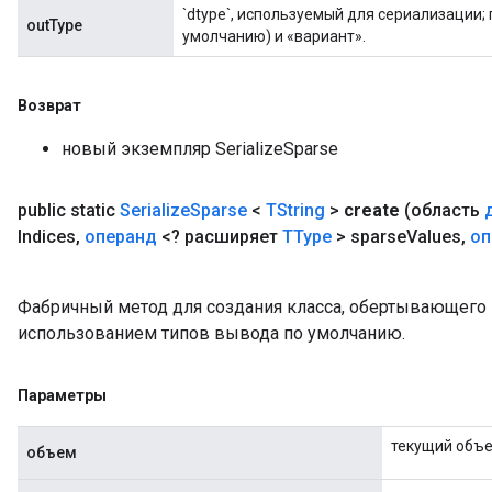
`dtype`, используемый для сериализации;
outType
умолчанию) и «вариант».
Возврат
новый экземпляр SerializeSparse
public static
Serialize
Sparse
<
TString
>
create
(область
Indices
,
операнд
<? расширяет
TType
> sparse
Values
,
оп
Фабричный метод для создания класса, обертывающего н
использованием типов вывода по умолчанию.
Параметры
текущий объ
объем