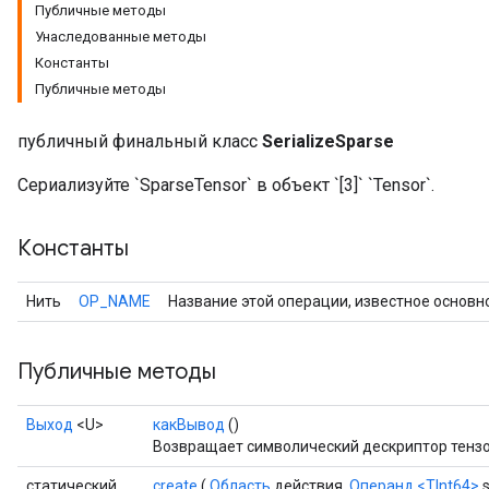
Публичные методы
Унаследованные методы
Константы
Публичные методы
публичный финальный класс
SerializeSparse
Сериализуйте `SparseTensor` в объект `[3]` `Tensor`.
Константы
Нить
OP_NAME
Название этой операции, известное основн
r
Публичные методы
Выход
<U>
какВывод
()
Возвращает символический дескриптор тензо
статический
create
(
Область
действия,
Операнд
<TInt64>
s