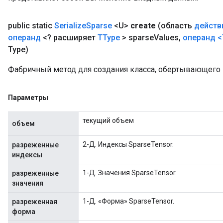
public static
Serialize
Sparse
<U>
create
(область
действ
операнд
<? расширяет
TType
> sparse
Values
,
операнд
<
Type)
Фабричный метод для создания класса, обертывающего н
Параметры
текущий объем
объем
2-Д. Индексы SparseTensor.
разреженные
индексы
1-Д. Значения SparseTensor.
разреженные
значения
1-Д. «Форма» SparseTensor.
разреженная
форма