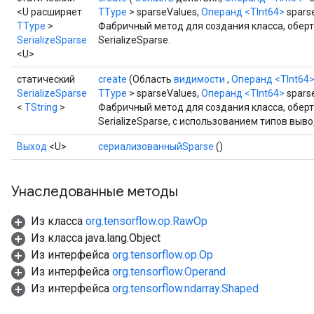
<U расширяет
TType
> sparseValues,
Операнд
<TInt64>
spars
TType
>
Фабричный метод для создания класса, обе
SerializeSparse
SerializeSparse.
<U>
статический
create
(Область
видимости
,
Операнд
<TInt64
SerializeSparse
TType
> sparseValues,
Операнд
<TInt64>
spars
<
TString
>
Фабричный метод для создания класса, обе
SerializeSparse, с использованием типов выв
Выход
<U>
сериализованныйSparse
()
Унаследованные методы
Из класса
org.tensorflow.op.RawOp
Из класса java.lang.Object
Из интерфейса
org.tensorflow.op.Op
Из интерфейса
org.tensorflow.Operand
Из интерфейса
org.tensorflow.ndarray.Shaped