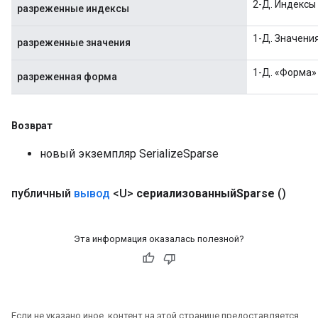
2-Д. Индексы 
разреженные индексы
1-Д. Значения
разреженные значения
1-Д. «Форма» 
разреженная форма
Возврат
новый экземпляр SerializeSparse
публичный
вывод
<U>
сериализованныйSparse
()
Эта информация оказалась полезной?
Если не указано иное, контент на этой странице предоставляется