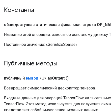
Константы
общедоступная статическая финальная строка
OP
_
NA
Название этой операции, известное основному движку T
Постоянное значение:
«SerializeSparse»
Публичные методы
публичный
вывод
<U>
as
Output
()
Возвращает символический дескриптор тензора.
Входные данные для операций TensorFlow являются вы
TensorFlow. Этот метод используется для получения сим
представляет собой вычисление входных данных.