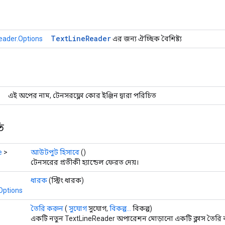
Text
Line
Reader
eader.Options
এর জন্য ঐচ্ছিক বৈশিষ্ট্য
এই অপের নাম, টেনসরফ্লো কোর ইঞ্জিন দ্বারা পরিচিত
ি
e
>
আউটপুট হিসাবে
()
টেনসরের প্রতীকী হ্যান্ডেল ফেরত দেয়।
ধারক
(স্ট্রিং ধারক)
Options
তৈরি করুন
(
সুযোগ
সুযোগ,
বিকল্প...
বিকল্প)
একটি নতুন TextLineReader অপারেশন মোড়ানো একটি ক্লাস তৈরি ক