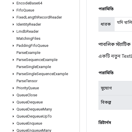
Encode
Base64
পরামিতি
Fifo
Queue
Fixed
Length
Record
Reader
যদি খালি
ধারক
Identity
Reader
Lmdb
Reader
Matching
Files
পাবলিক স্ট্যাটিক
Padding
Fifo
Queue
Parse
Example
একটি নতুন Text
Parse
Sequence
Example
Parse
Single
Example
পরামিতি
Parse
Single
Sequence
Example
Parse
Tensor
সুযোগ
Priority
Queue
Queue
Close
বিকল্প
Queue
Dequeue
Queue
Dequeue
Many
Queue
Dequeue
Up
To
রিটার্নস
Queue
Enqueue
Queue
Enqueue
Many