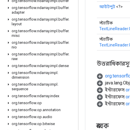
org
.
tensorflow
.
ndarray
.
impl
.
buffer
আউটপুট
<?>
org
.
tensorflow
.
ndarray
.
impl
.
buffer
.
adapter
org
.
tensorflow
.
ndarray
.
impl
.
buffer
.
স্ট্যাটিক
layout
TextLineReader.
org
.
tensorflow
.
ndarray
.
impl
.
buffer
.
misc
স্ট্যাটিক
org
.
tensorflow
.
ndarray
.
impl
.
buffer
.
TextLineReader.
nio
org
.
tensorflow
.
ndarray
.
impl
.
buffer
.
raw
উত্তরাধিকারসূত্র
org
.
tensorflow
.
ndarray
.
impl
.
dense
org
.
tensorflow
.
ndarray
.
impl
.
org.tensorf
dimension
java.lang.Obj
org
.
tensorflow
.
ndarray
.
impl
.
sequence
ইন্টারফেস
or
org
.
tensorflow
.
ndarray
.
index
ইন্টারফেস
or
org
.
tensorflow
.
op
ইন্টারফেস
or
org
.
tensorflow
.
op
.
annotation
org
.
tensorflow
.
op
.
audio
ধ্রুবক
org
.
tensorflow
.
op
.
bitwise