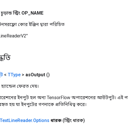
ড়ান্ত স্ট্রিং
OP
_
NAME
নসরফ্লো কোর ইঞ্জিন দ্বারা পরিচিত
LineReaderV2"
্ধতি
ট
<
TType
>
as
Output
()
হ্যান্ডেল ফেরত দেয়।
রেশনের ইনপুট হল অন্য TensorFlow অপারেশনের আউটপুট। এই পদ্
্যবহৃত হয় যা ইনপুটের গণনাকে প্রতিনিধিত্ব করে।
Text
Line
Reader
.
Options
ধারক
(স্ট্রিং ধারক)