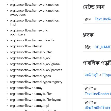
org
.
tensorflow
.
framework
.
metrics
নেস্টেড ক্লাস
org
.
tensorflow
.
framework
.
metrics
.
exceptions
ক্লাস
TextLineR
org
.
tensorflow
.
framework
.
metrics
.
impl
org
.
tensorflow
.
framework
.
ধ্রুবক
optimizers
org
.
tensorflow
.
framework
.
utils
org
.
tensorflow
.
internal
স্ট্রিং
OP_NAME
org
.
tensorflow
.
internal
.
buffer
org
.
tensorflow
.
internal
.
c
_
api
পাবলিক পদ্ধত
org
.
tensorflow
.
internal
.
c
_
api
.
global
org
.
tensorflow
.
internal
.
c
_
api
.
presets
আউটপুট
<
TTyp
org
.
tensorflow
.
internal
.
types
org
.
tensorflow
.
internal
.
types
.
registry
org
.
tensorflow
.
ndarray
স্ট্যাটিক
TextLineReader.
org
.
tensorflow
.
ndarray
.
buffer
org
.
tensorflow
.
ndarray
.
buffer
.
layout
স্ট্যাটিক
org
.
tensorflow
.
ndarray
.
impl
টেক্সটলাইনরিডার