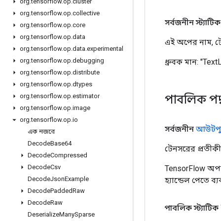
org
.
tensorflow
.
op
.
cluster
org
.
tensorflow
.
op
.
collective
সর্বজনীন স্ট্যাটিক চূ
org
.
tensorflow
.
op
.
core
org
.
tensorflow
.
op
.
data
এই অপের নাম, টে
org
.
tensorflow
.
op
.
data
.
experimental
org
.
tensorflow
.
op
.
debugging
ধ্রুবক মান:
"Text
org
.
tensorflow
.
op
.
distribute
org
.
tensorflow
.
op
.
dtypes
পাবলিক পদ
org
.
tensorflow
.
op
.
estimator
org
.
tensorflow
.
op
.
image
org
.
tensorflow
.
op
.
io
সর্বজনীন
আউটপু
এক নজরে
Decode
Base64
টেনসরের প্রতীকী 
Decode
Compressed
Decode
Csv
TensorFlow অপা
Decode
Json
Example
হ্যান্ডেল পেতে ব
Decode
Padded
Raw
Decode
Raw
পাবলিক স্ট্যাটিক
Deserialize
Many
Sparse