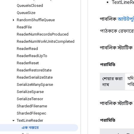
TextLineR
Queue
Is
Closed
Queue
Size
পাবলিক
আউটপু
Random
Shuffle
Queue
Read
File
পাঠককে রেফারেন্স
Reader
Num
Records
Produced
Reader
Num
Work
Units
Completed
পাবলিক স্ট্যাটিক
Reader
Read
Reader
Read
Up
To
Reader
Reset
পরামিতি
Reader
Restore
State
Reader
Serialize
State
যদি
শেয়ার করা
পরি
নাম
Serialize
Many
Sparse
Serialize
Sparse
Serialize
Tensor
পাবলিক স্ট্যাটিক
Sharded
Filename
Sharded
Filespec
পরামিতি
Text
Line
Reader
এক নজরে