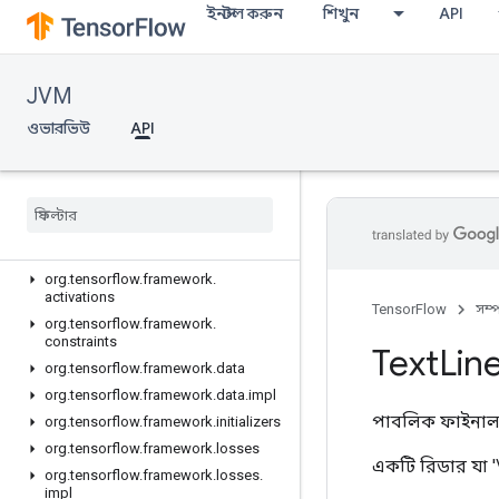
ইনস্টল করুন
শিখুন
API
JVM
ওভারভিউ
API
API
এক নজরে
org
.
tensorflow
org
.
tensorflow
.
exceptions
org
.
tensorflow
.
framework
.
activations
TensorFlow
সম্
org
.
tensorflow
.
framework
.
constraints
Text
Lin
org
.
tensorflow
.
framework
.
data
org
.
tensorflow
.
framework
.
data
.
impl
পাবলিক ফাইনাল 
org
.
tensorflow
.
framework
.
initializers
org
.
tensorflow
.
framework
.
losses
একটি রিডার যা '
org
.
tensorflow
.
framework
.
losses
.
impl