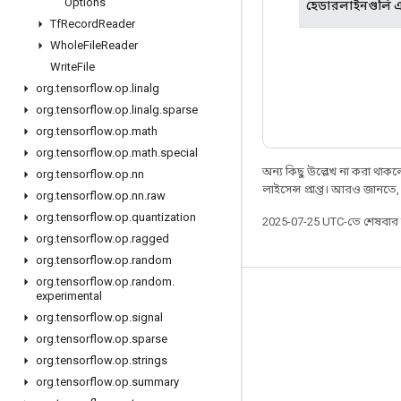
Options
হেডারলাইনগুলি এড
Tf
Record
Reader
Whole
File
Reader
Write
File
org
.
tensorflow
.
op
.
linalg
org
.
tensorflow
.
op
.
linalg
.
sparse
org
.
tensorflow
.
op
.
math
org
.
tensorflow
.
op
.
math
.
special
অন্য কিছু উল্লেখ না করা থাকলে,
org
.
tensorflow
.
op
.
nn
লাইসেন্স প্রাপ্ত। আরও জানতে
org
.
tensorflow
.
op
.
nn
.
raw
org
.
tensorflow
.
op
.
quantization
2025-07-25 UTC-তে শেষবা
org
.
tensorflow
.
op
.
ragged
org
.
tensorflow
.
op
.
random
org
.
tensorflow
.
op
.
random
.
experimental
সবসময় যুক্ত থাকুন
org
.
tensorflow
.
op
.
signal
ব্লগ
org
.
tensorflow
.
op
.
sparse
ফোরাম
org
.
tensorflow
.
op
.
strings
org
.
tensorflow
.
op
.
summary
GitHub